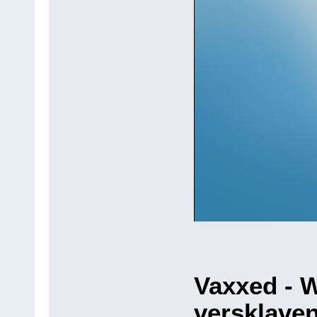
Vaxxed - W
versklave