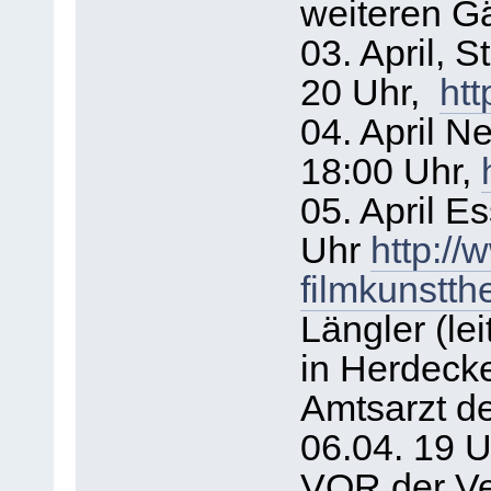
weiteren G
03. April, S
20 Uhr,
htt
04. April 
18:00 Uhr,
05. April E
Uhr
http://
filmkunstth
Längler (lei
in Herdecke
Amtsarzt de
06.04. 19 U
VOR der Ve