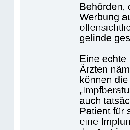
Behörden, 
Werbung au
offensichtl
gelinde ges
Eine echte 
Ärzten nämli
können die 
„Impfberat
auch tatsäc
Patient für
eine Impfu