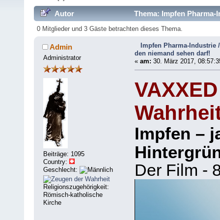
Autor
Thema: Impfen Pharma-In
44960 mal)
0 Mitglieder und 3 Gäste betrachten dieses Thema.
Impfen Pharma-Industrie 
Admin
den niemand sehen darf!
Administrator
«
am:
30. März 2017, 08:57:3
VAXXED 
Wahrhei
Impfen – j
Hintergrün
Beiträge: 1095
Country:
Der Film - 
Geschlecht:
Religionszugehörigkeit:
Römisch-katholische
Kirche