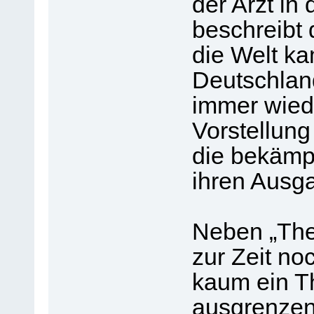
der Arzt in
beschreibt d
die Welt ka
Deutschlan
immer wiede
Vorstellung
die bekämpf
ihren Ausg
Neben „The
zur Zeit noc
kaum ein T
ausgrenzen