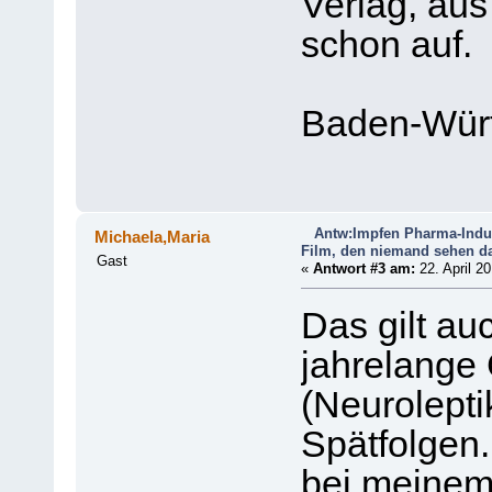
Verlag, aus
schon auf.
Baden-Wür
Antw:Impfen Pharma-Indu
Michaela,Maria
Film, den niemand sehen da
Gast
«
Antwort #3 am:
22. April 20
Das gilt auc
jahrelang
(Neurolepti
Spätfolgen.
bei meinem