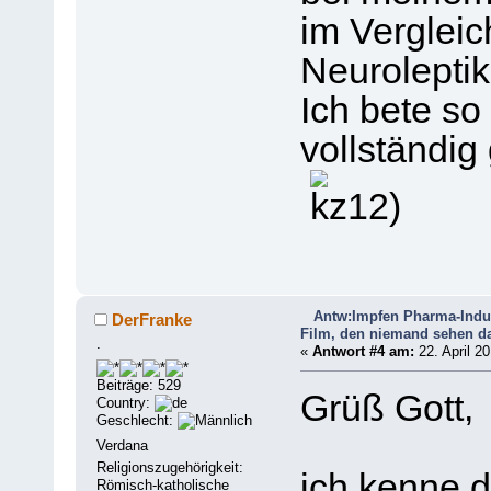
im Vergleic
Neurolepti
Ich bete so
vollständig 
Antw:Impfen Pharma-Indu
DerFranke
Film, den niemand sehen da
.
«
Antwort #4 am:
22. April 20
Beiträge: 529
Grüß Gott,
Country:
Geschlecht:
Verdana
Religionszugehörigkeit:
ich kenne d
Römisch-katholische