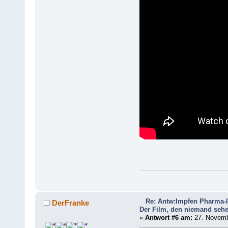
Re: Antw:Impfen Pharma-I
DerFranke
Der Film, den niemand sehe
.
«
Antwort #6 am:
27. Novemb