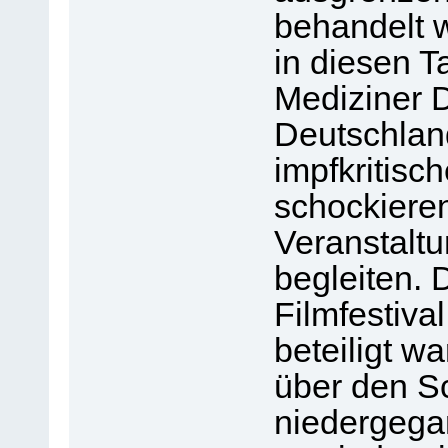
behandelt 
in diesen T
Mediziner 
Deutschlan
impfkritisc
schockieren
Veranstalt
begleiten. 
Filmfestiva
beteiligt wa
über den Sc
niedergegan