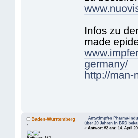
www.nuovi
Infos zu d
made epide
www.impfen
germany/
http://man
Antw:Impfen Pharma-Indus
Baden-Württemberg
über 20 Jahren in BRD beka
'
«
Antwort #2 am:
14. April 20
Beiträge: 152