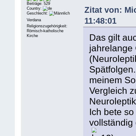
Beiträge: 529
Zitat von: Mi
Country:
Geschlecht:
11:48:01
Verdana
Religionszugehörigkeit:
Römisch-katholische
Das gilt auc
Kirche
jahrelang
(Neurolept
Spätfolgen.
meinem Soh
Vergleich z
Neurolepti
Ich bete so
vollständig 