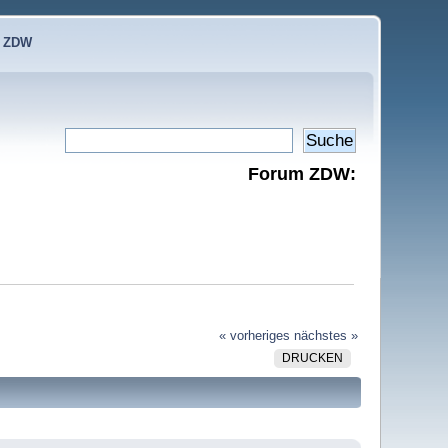
e ZDW
Forum ZDW:
« vorheriges
nächstes »
DRUCKEN