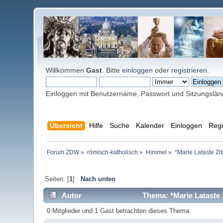
Willkommen
Gast
. Bitte
einloggen
oder
registrieren
.
Einloggen mit Benutzername, Passwort und Sitzungslä
Übersicht
Hilfe
Suche
Kalender
Einloggen
Regi
Forum ZDW
»
römisch-katholisch
»
Himmel
»
*Marie Lataste Zi
Seiten: [
1
]
Nach unten
Autor
Thema: *Marie Lataste 
0 Mitglieder und 1 Gast betrachten dieses Thema.