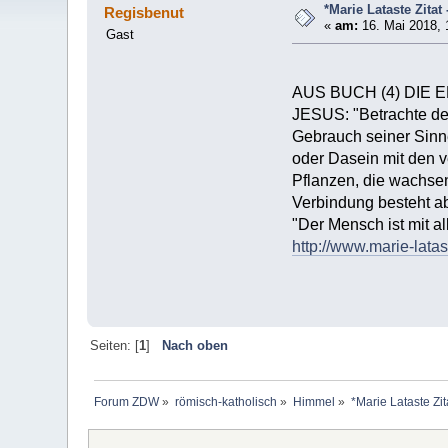
*Marie Lataste Zita
Regisbenut
«
am:
16. Mai 2018, 
Gast
AUS BUCH (4) DIE
JESUS: "Betrachte den
Gebrauch seiner Sinne
oder Dasein mit den 
Pflanzen, die wachsen
Verbindung besteht a
"Der Mensch ist mit 
http://www.marie-lata
Seiten: [
1
]
Nach oben
Forum ZDW
»
römisch-katholisch
»
Himmel
»
*Marie Lataste Zi