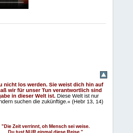
 nicht los werden. Sie weist dich hin auf
aß wir für unser Tun verantwortlich sind
abe in dieser Welt ist.
Diese Welt ist nur
ndern suchen die zukünftige.« (Hebr 13, 14)
"Die Zeit verrinnt, oh Mensch sei weise.
Du tust NUR einmal diese Reise."