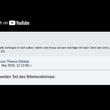
ill, verleugne er sich selbst, nehme sein Kreuz auf sich und folge mir nach. Denn wer sein Le
-25).
 zum Thema Zölibat
 Mai 2019, 12:13:00 »
weiten Teil des Bibelworkshops: