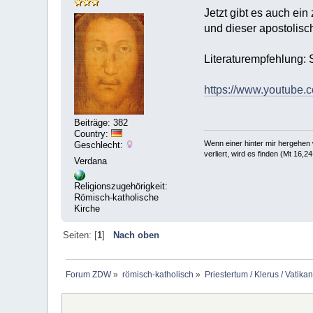
Jetzt gibt es auch ein
und dieser apostolisch
Literaturempfehlung: S
https://www.youtube
Beiträge: 382
Country:
Wenn einer hinter mir hergehen w
Geschlecht:
verliert, wird es finden (Mt 16,24
Verdana
Religionszugehörigkeit:
Römisch-katholische
Kirche
Seiten: [
1
]
Nach oben
Forum ZDW
»
römisch-katholisch
»
Priestertum / Klerus / Vatikan