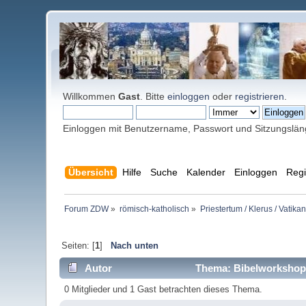
Willkommen
Gast
. Bitte
einloggen
oder
registrieren
.
Einloggen mit Benutzername, Passwort und Sitzungslä
Übersicht
Hilfe
Suche
Kalender
Einloggen
Regi
Forum ZDW
»
römisch-katholisch
»
Priestertum / Klerus / Vatikan
Seiten: [
1
]
Nach unten
Autor
Thema: Bibelworkshop 
0 Mitglieder und 1 Gast betrachten dieses Thema.