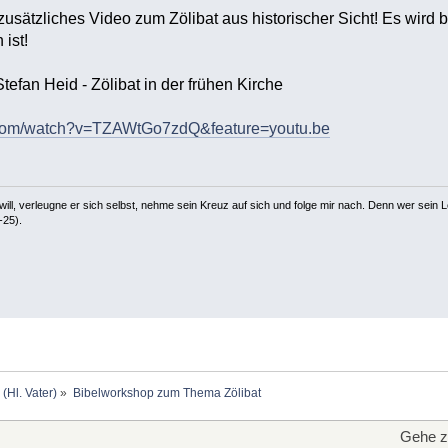
 zusätzliches Video zum Zölibat aus historischer Sicht! Es wird
 ist!
tefan Heid - Zölibat in der frühen Kirche
.com/watch?v=TZAWtGo7zdQ&feature=youtu.be
ill, verleugne er sich selbst, nehme sein Kreuz auf sich und folge mir nach. Denn wer sein Le
-25).
 (Hl. Vater)
»
Bibelworkshop zum Thema Zölibat
Gehe z