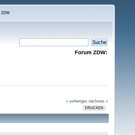
e ZDW
Forum ZDW:
« vorheriges
nächstes »
DRUCKEN