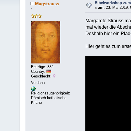
Bibelworkshop zum
Magstrauss
«
am:
23. Mai 2019, 
'
Margarete Strauss ma
mal wieder die Abscha
Deshalb hier ein Pläd
Hier geht es zum erste
Beiträge: 382
Country:
Geschlecht:
Verdana
Religionszugehörigkeit:
Römisch-katholische
Kirche