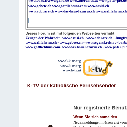
www.barbara-weigand.de
www.adoremus.de
www.pater-pio.de
www.gebete.ch
www.gottliebtuns.com
www.assisi.ch
www.adorare.ch
www.das-haus-lazarus.ch
www.wallfahrten.ch
Dieses Forum ist mit folgenden Webseiten verlinkt
Zeugen der Wahrheit
-
www.assisi.ch
-
www.adorare.ch
-
Jungfra
www.wallfahrten.ch
-
www.gebete.ch
-
www.segenskreis.at
-
barb
www.gottliebtuns.com
-
www.das-haus-lazarus.ch
-
www.pater-pi
www3.k-tv.org
www.k-tv.org
www.k-tv.at
K-TV der katholische Fernsehsender
Nur registrierte Ben
Wenn Sie sich anmelden
Neuanmeldungen müssen erst vom 