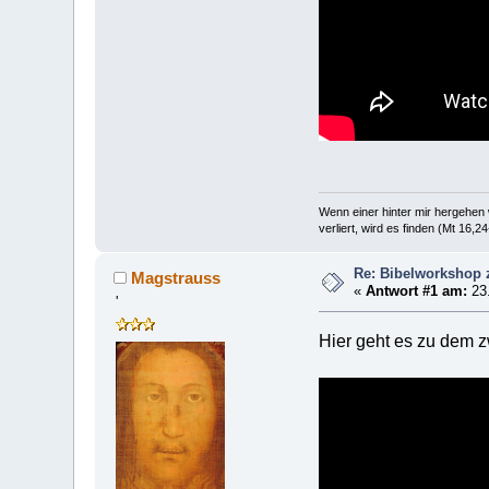
Wenn einer hinter mir hergehen w
verliert, wird es finden (Mt 16,24
Re: Bibelworkshop
Magstrauss
«
Antwort #1 am:
23.
'
Hier geht es zu dem z