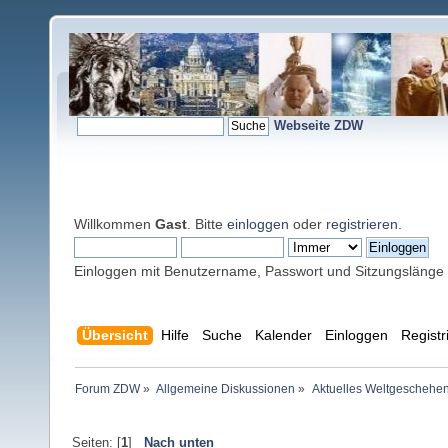
Webseite ZDW
Willkommen
Gast
. Bitte
einloggen
oder
registrieren
.
Einloggen mit Benutzername, Passwort und Sitzungslänge
Übersicht
Hilfe
Suche
Kalender
Einloggen
Registr
Forum ZDW
»
Allgemeine Diskussionen
»
Aktuelles Weltgeschehe
Seiten: [
1
]
Nach unten