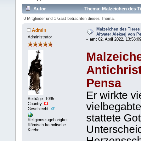
Autor
Thema: Malzeichen des Tie
7403 mal)
0 Mitglieder und 1 Gast betrachten dieses Thema.
Malzeichen des Tieres 
Admin
Altvater Aleksej von P
Administrator
«
am:
02. April 2022, 13:58:0
Malzeiche
Antichris
Pensa
Er wirkte v
Beiträge: 1095
vielbegabt
Country:
Geschlecht:
stattete Go
Religionszugehörigkeit:
Römisch-katholische
Unterschei
Kirche
Herzenssch