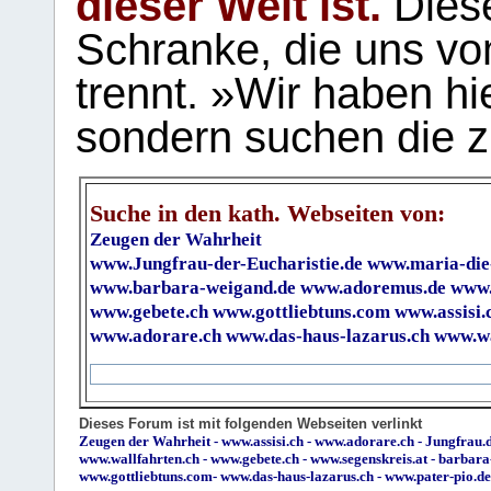
dieser Welt ist.
Diese
Schranke, die uns vo
trennt. »Wir haben hi
sondern suchen die z
Suche in den kath. Webseiten von:
Zeugen der Wahrheit
www.Jungfrau-der-Eucharistie.de
www.maria-die
www.barbara-weigand.de
www.adoremus.de
www.
www.gebete.ch
www.gottliebtuns.com
www.assisi.
www.adorare.ch
www.das-haus-lazarus.ch
www.wa
Dieses Forum ist mit folgenden Webseiten verlinkt
Zeugen der Wahrheit
-
www.assisi.ch
-
www.adorare.ch
-
Jungfrau.d
www.wallfahrten.ch
-
www.gebete.ch
-
www.segenskreis.at
-
barbara
www.gottliebtuns.com
-
www.das-haus-lazarus.ch
-
www.pater-pio.de