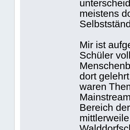
unterscheide
meistens d
Selbstständi
Mir ist aufg
Schüler vo
Menschenbil
dort geleh
waren The
Mainstreami
Bereich der
mittlerweil
Walddorfsch