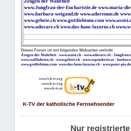
Zeugen der Wahrheit
www.Jungfrau-der-Eucharistie.de
www.maria-die
www.barbara-weigand.de
www.adoremus.de
www.
www.gebete.ch
www.gottliebtuns.com
www.assisi.
www.adorare.ch
www.das-haus-lazarus.ch
www.wa
Dieses Forum ist mit folgenden Webseiten verlinkt
Zeugen der Wahrheit
-
www.assisi.ch
-
www.adorare.ch
-
Jungfrau.d
www.wallfahrten.ch
-
www.gebete.ch
-
www.segenskreis.at
-
barbara
www.gottliebtuns.com
-
www.das-haus-lazarus.ch
-
www.pater-pio.de
www3.k-tv.org
www.k-tv.org
www.k-tv.at
K-TV der katholische Fernsehsender
Nur registrier