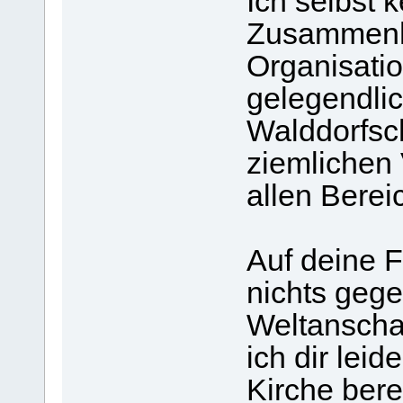
Ich selbst 
Zusammenha
Organisati
gelegendli
Walddorfsc
ziemlichen
allen Berei
Auf deine F
nichts geg
Weltanscha
ich dir leid
Kirche bere