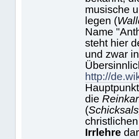
musische u
legen (
Wall
Name "Anth
steht hier 
und zwar i
Übersinnlic
http://de.w
Hauptpunkte
die
Reinkar
(
Schicksal
christliche
Irrlehre
dar