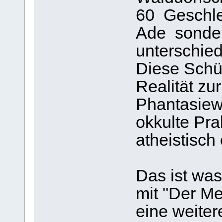
60 Geschlec
Ade sonder
unterschied
Diese Schül
Realität zu
Phantasiewe
okkulte Pra
atheistisch
Das ist was
mit "Der Me
eine weite