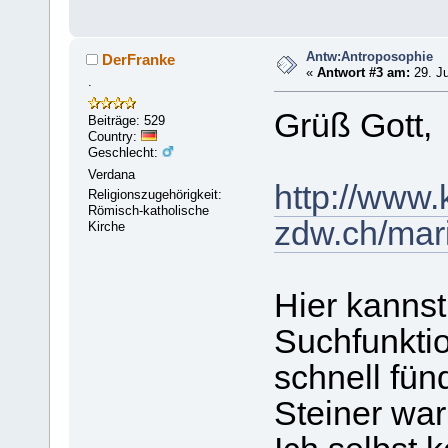
Antw:Antroposophie
DerFranke
«
Antwort #3 am:
29. Ju
.
Grüß Gott,
Beiträge: 529
Country:
Geschlecht:
Verdana
http://www.
Religionszugehörigkeit:
Römisch-katholische
zdw.ch/mari
Kirche
Hier kannst
Suchfunkti
schnell fün
Steiner war