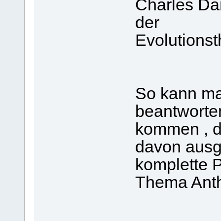
Charles Dar
der
Evolutionstheori
So kann ma
beantworte
kommen , 
davon ausge
komplette 
Thema Anth