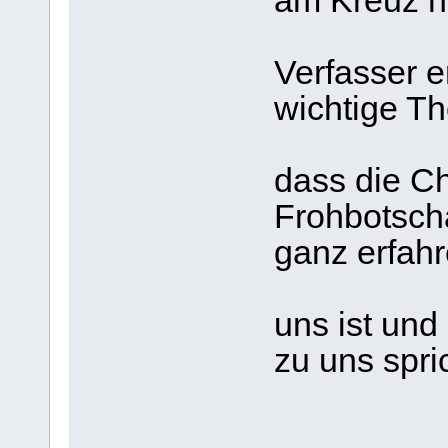
am Kreuz ni
D
Verfasser e
wichtige T
Er 
dass die Ch
Frohbotscha
ganz erfah
leb
uns ist und
zu uns spri