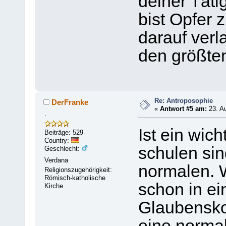
deiner Täti
bist Opfer 
darauf verl
den größte
Re: Antroposophie
DerFranke
«
Antwort #5 am:
23. Au
.
Ist ein wic
Beiträge: 529
Country:
schulen sin
Geschlecht:
Verdana
normalen. W
Religionszugehörigkeit:
Römisch-katholische
schon in e
Kirche
Glaubenskon
eine norma