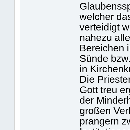
Glaubensspa
welcher da
verteidigt w
nahezu alle
Bereichen i
Sünde bzw.
in Kirchenk
Die Prieste
Gott treu e
der Minderh
großen Ver
prangern zw