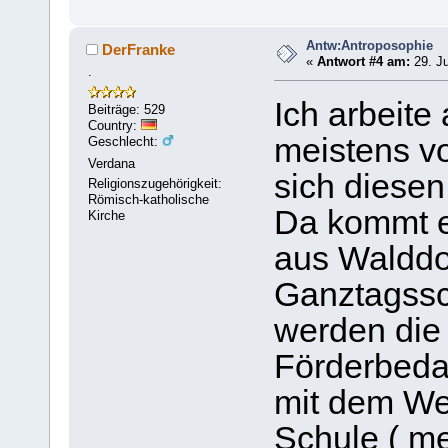
Antw:Antroposophie
DerFranke
«
Antwort #4 am:
29. Ju
.
Ich arbeite
Beiträge: 529
Country:
meistens vo
Geschlecht:
Verdana
sich diesen
Religionszugehörigkeit:
Römisch-katholische
Da kommt e
Kirche
aus Walddo
Ganztagssc
werden die
Förderbeda
mit dem We
Schule ( me