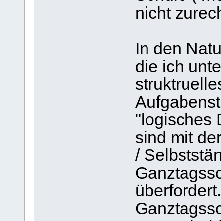
nicht zure
In den Nat
die ich unte
struktruel
Aufgabenst
"logisches 
sind mit de
/ Selbststä
Ganztagssch
überforder
Ganztagssc