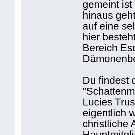
gemeint ist
hinaus geht
auf eine se
hier besteh
Bereich Eso
Dämonenbe
Du findest 
"Schattenma
Lucies Trust
eigentlich 
christlich
Hauptmitgli