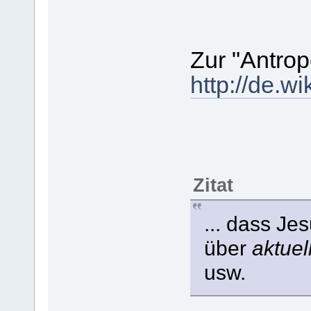
Zur "Antro
http://de.w
Zitat
... dass Je
über
aktuel
usw.