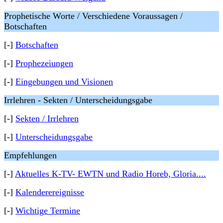
Prophetische Worte / Verschiedene Voraussagen /
Botschaften
[-]
Botschaften
[-]
Prophezeiungen
[-]
Eingebungen und Visionen
Irrlehren - Sekten / Unterscheidungsgabe
[-]
Sekten / Irrlehren
[-]
Unterscheidungsgabe
Empfehlungen
[-]
Aktuelles K-TV- EWTN und Radio Horeb, Gloria....
[-]
Kalenderereignisse
[-]
Wichtige Termine