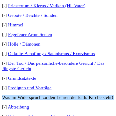
[-]
Priestertum / Klerus / Vatikan (Hl. Vater)
[-]
Gebote / Beichte / Sünden
[-]
Himmel
[-]
Fegefeuer Arme Seelen
[-]
Hölle / Dämonen
[-]
Okkulte Behaftung / Satanismus / Exorzismus
[-]
Der Tod / Das persönliche-besondere Gericht / Das
Jüngste Gericht
[-]
Grundsatztexte
[-]
Predigten und Vorträge
Was im Widerspruch zu den Lehren der kath. Kirche steht!
[-]
Abtreibung