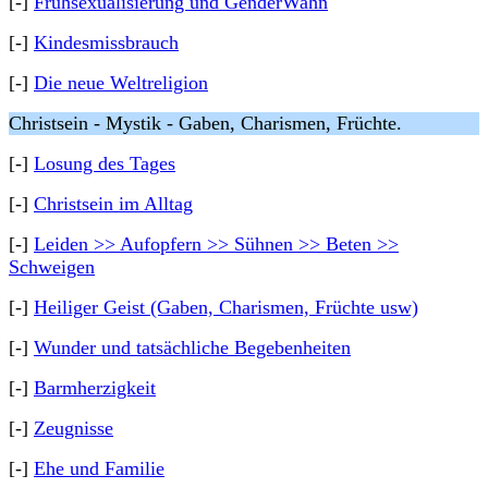
[-]
Frühsexualisierung und GenderWahn
[-]
Kindesmissbrauch
[-]
Die neue Weltreligion
Christsein - Mystik - Gaben, Charismen, Früchte.
[-]
Losung des Tages
[-]
Christsein im Alltag
[-]
Leiden >> Aufopfern >> Sühnen >> Beten >>
Schweigen
[-]
Heiliger Geist (Gaben, Charismen, Früchte usw)
[-]
Wunder und tatsächliche Begebenheiten
[-]
Barmherzigkeit
[-]
Zeugnisse
[-]
Ehe und Familie