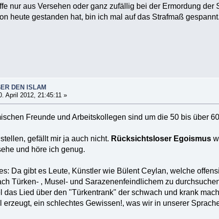
fe nur aus Versehen oder ganz zufällig bei der Ermordung der 
on heute gestanden hat, bin ich mal auf das Strafmaß gespannt
BER DEN ISLAM
. April 2012, 21:45:11 »
schen Freunde und Arbeitskollegen sind um die 50 bis über 60 J
ellen, gefällt mir ja auch nicht.
Rücksichtsloser Egoismus
wü
 sehe und höre ich genug.
s: Da gibt es Leute, Künstler wie Bülent Ceylan, welche offens
ach Türken- , Musel- und Sarazenenfeindlichem zu durchsuche
el das Lied über den "Türkentrank" der schwach und krank mac
erzeugt, ein schlechtes Gewissen!, was wir in unserer Sprache