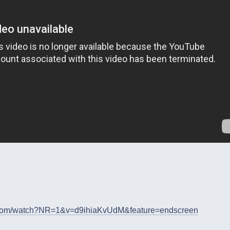
e.com/watch?NR=1&v=d9ihiaKvUdM&feature=endscreen