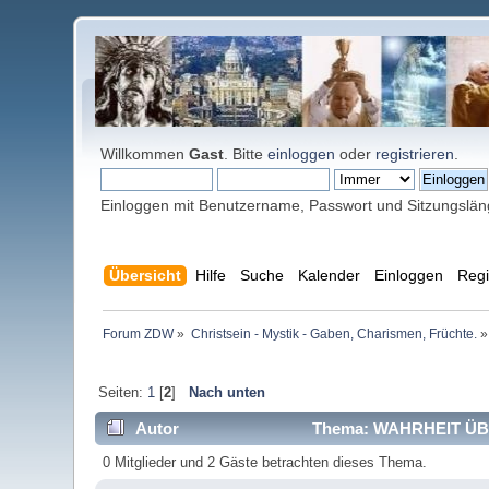
Willkommen
Gast
. Bitte
einloggen
oder
registrieren
.
Einloggen mit Benutzername, Passwort und Sitzungslä
Übersicht
Hilfe
Suche
Kalender
Einloggen
Regi
Forum ZDW
»
Christsein - Mystik - Gaben, Charismen, Früchte.
»
Seiten:
1
[
2
]
Nach unten
Autor
Thema: WAHRHEIT ÜBE
0 Mitglieder und 2 Gäste betrachten dieses Thema.