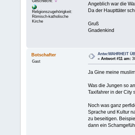
Geschlecht:
Angeblich war die Waf
Da der Haupttäter sch
Religionszugehörigkeit:
Römisch-katholische
Kirche
Gruß
Gnadenkind
Antw:WAHRHEIT Ü
Botschafter
«
Antwort #11 am:
30
Gast
Ja Gine meine muslimi
Was die Jungen so anst
Taxifahrer in der City
Noch was ganz perfide
Sprache und Kultur n
zu beseitigen. Beispi
dann ein Schamgefühl 