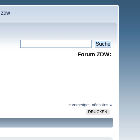
e ZDW
Forum ZDW:
« vorheriges
nächstes »
DRUCKEN