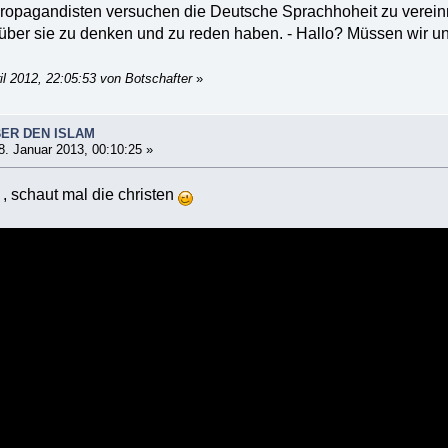
Propagandisten versuchen die Deutsche Sprachhoheit zu vereinn
 über sie zu denken und zu reden haben. - Hallo? Müssen wir un
il 2012, 22:05:53 von Botschafter
»
BER DEN ISLAM
. Januar 2013, 00:10:25 »
, schaut mal die christen