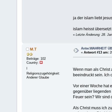
ja der islam liebt jesu
islam heisst übersetz
«
Letzte Änderung: 28. Jan
Antw:WAHRHEIT Ü
M.T
«
Antwort #13 am:
28
Beiträge: 102
Country:
l
Wenn man als Christ a
Religionszugehörigkeit:
beeindruckt sein. Ich 
Anderer Glaube
Vor einer Woche hat e
gegenüber liegenden K
Feuer sein? Wir sind
Als Christ muss ich z