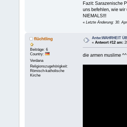
Fazit: Sarazenische 
uns befehlen, wie wir
NIEMALS!!!
«
Letzte Änderung: 30. Apr
Antw:WAHRHEIT Ü
flüchtling
«
Antwort #12 am:
28
Beiträge: 6
Country:
die armen muslime ^^ 
Verdana
Religionszugehörigkeit:
Römisch-katholische
Kirche