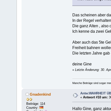
Das scheinen aber da
In der Regel verhalte
Die ganz Alten , also d
Ich kenne da zwei Geb
Aber auch das 5te Gebo
Freiheit bahnen wollen
Die letzten Jahre gab
deine Gine
«
Letzte Änderung: 30. Apr
Manche Beiträge sind sogar men
Antw:WAHRHEIT Ü
Gnadenkind
«
Antwort #10 am:
30
Beiträge: 114
Country:
Hallo Gine, ganz aktu