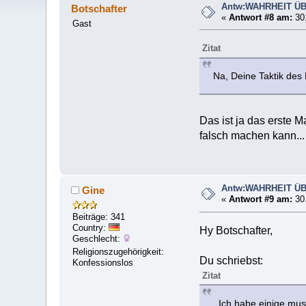
Antw:WAHRHEIT Ü
Botschafter
«
Antwort #8 am:
30.
Gast
Zitat
Na, Deine Taktik des 
Das ist ja das erste M
falsch machen kann...
Antw:WAHRHEIT Ü
Gine
«
Antwort #9 am:
30.
Beiträge: 341
Country:
Hy Botschafter,
Geschlecht:
Religionszugehörigkeit:
Du schriebst:
Konfessionslos
Zitat
..Ich habe einige mu