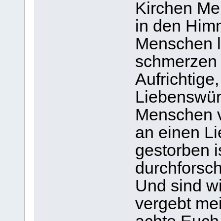
Kirchen Men
in den Himm
Menschen l
schmerzen
Aufrichtige,
Liebenswür
Menschen v
an einen Li
gestorben is
durchforsc
Und sind wir
vergebt me