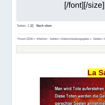
[/font][/size]
Seiten:
1
[
2
]
Nach oben
Forum ZDW
»
Irrlehren - Sekten / Unterscheidungsgabe
»
Sekten / 
La S