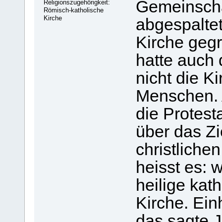
Gemeinschaf
Religionszugehörigkeit:
Römisch-katholische
Kirche
abgespaltet
Kirche gegr
hatte auch 
nicht die K
Menschen. 
die Protest
über das Zi
christlich
heisst es: 
heilige kat
Kirche. Einh
das sagte J