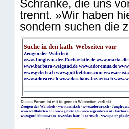
Schranke, die uns vo
trennt. »Wir haben hi
sondern suchen die z
Suche in den kath. Webseiten von:
Zeugen der Wahrheit
www.Jungfrau-der-Eucharistie.de
www.maria-die
www.barbara-weigand.de
www.adoremus.de
www.
www.gebete.ch
www.gottliebtuns.com
www.assisi.
www.adorare.ch
www.das-haus-lazarus.ch
www.wa
Dieses Forum ist mit folgenden Webseiten verlinkt
Zeugen der Wahrheit
-
www.assisi.ch
-
www.adorare.ch
-
Jungfrau.d
www.wallfahrten.ch
-
www.gebete.ch
-
www.segenskreis.at
-
barbara
www.gottliebtuns.com
-
www.das-haus-lazarus.ch
-
www.pater-pio.de