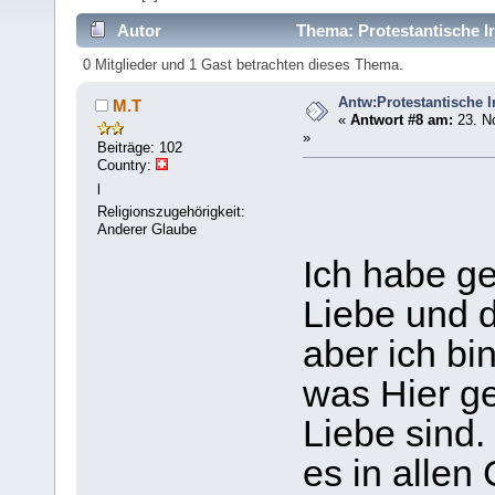
Autor
Thema: Protestantische Ir
0 Mitglieder und 1 Gast betrachten dieses Thema.
Antw:Protestantische I
M.T
«
Antwort #8 am:
23. N
»
Beiträge: 102
Country:
l
Religionszugehörigkeit:
Anderer Glaube
Ich habe g
Liebe und d
aber ich bi
was Hier g
Liebe sind.
es in allen