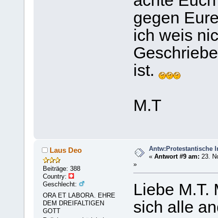
achte Euch
gegen Eure
ich weis ni
Geschrieben
ist.
M.T
Antw:Protestantische I
Laus Deo
«
Antwort #9 am:
23. N
»
Beiträge: 388
Country:
Geschlecht:
Liebe M.T.
ORA ET LABORA. EHRE
sich alle a
DEM DREIFALTIGEN
GOTT