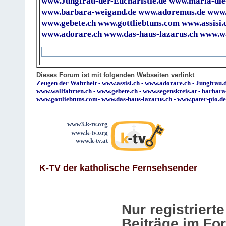
www.Jungfrau-der-Eucharistie.de
www.maria-die
www.barbara-weigand.de
www.adoremus.de
www.
www.gebete.ch
www.gottliebtuns.com
www.assisi.
www.adorare.ch
www.das-haus-lazarus.ch
www.wa
Dieses Forum ist mit folgenden Webseiten verlinkt
Zeugen der Wahrheit
-
www.assisi.ch
-
www.adorare.ch
-
Jungfrau.d
www.wallfahrten.ch
-
www.gebete.ch
-
www.segenskreis.at
-
barbara
www.gottliebtuns.com
-
www.das-haus-lazarus.ch
-
www.pater-pio.de
www3.k-tv.org
www.k-tv.org
www.k-tv.at
K-TV der katholische Fernsehsender
Nur registrier
Beiträge im Fo