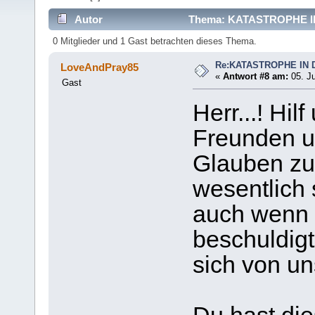
Autor
Thema: KATASTROPHE IN
0 Mitglieder und 1 Gast betrachten dieses Thema.
Re:KATASTROPHE IN 
LoveAndPray85
«
Antwort #8 am:
05. Ju
Gast
Herr...! Hil
Freunden 
Glauben zu
wesentlich s
auch wenn 
beschuldig
sich von u