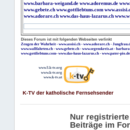
www.barbara-weigand.de
www.adoremus.de
www.
www.gebete.ch
www.gottliebtuns.com
www.assisi.
www.adorare.ch
www.das-haus-lazarus.ch
www.wa
Dieses Forum ist mit folgenden Webseiten verlinkt
Zeugen der Wahrheit
-
www.assisi.ch
-
www.adorare.ch
-
Jungfrau.d
www.wallfahrten.ch
-
www.gebete.ch
-
www.segenskreis.at
-
barbara
www.gottliebtuns.com
-
www.das-haus-lazarus.ch
-
www.pater-pio.de
www3.k-tv.org
www.k-tv.org
www.k-tv.at
K-TV der katholische Fernsehsender
Nur registrier
Beiträge im Fo