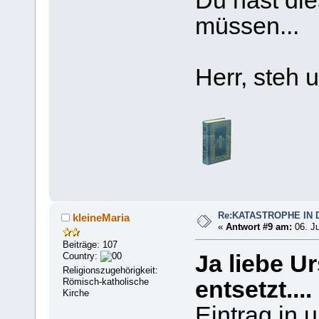
Du hast di
müssen...
Herr, steh u
Re:KATASTROPHE IN 
kleineMaria
«
Antwort #9 am:
06. Ju
Beiträge: 107
Country:
Ja liebe Ur
Religionszugehörigkeit:
Römisch-katholische
entsetzt....
Kirche
Eintrag in