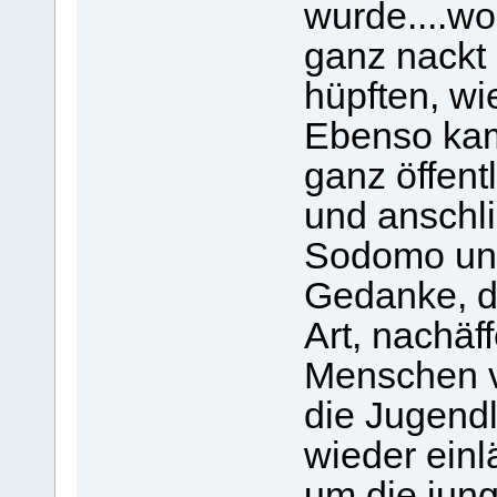
wurde....wo
ganz nackt
hüpften, wi
Ebenso kam 
ganz öffentli
und anschli
Sodomo und
Gedanke, de
Art, nachäf
Menschen v
die Jugend
wieder einlä
um die jun