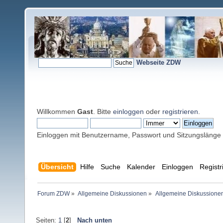
Webseite ZDW
Willkommen
Gast
. Bitte
einloggen
oder
registrieren
.
Einloggen mit Benutzername, Passwort und Sitzungslänge
Übersicht
Hilfe
Suche
Kalender
Einloggen
Registr
Forum ZDW
»
Allgemeine Diskussionen
»
Allgemeine Diskussione
Seiten:
1
[
2
]
Nach unten