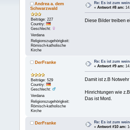
Re: Es ist zum wein
Andrea a. dem
«
Antwort #8 am:
14.
Schwarzwald
Beiträge: 227
Diese Bilder treiben e
Country:
Geschlecht:
Verdana
Religionszugehörigkeit:
Römisch-katholische
Kirche
Re: Es ist zum wein
DerFranke
«
Antwort #9 am:
14.
.
Damit ist z.B Notwehr
Beiträge: 529
Country:
Geschlecht:
Hinrichtungen wie z.B 
Verdana
Das ist Mord.
Religionszugehörigkeit:
Römisch-katholische
Kirche
Re: Es ist zum wein
DerFranke
«
Antwort #10 am:
14
.