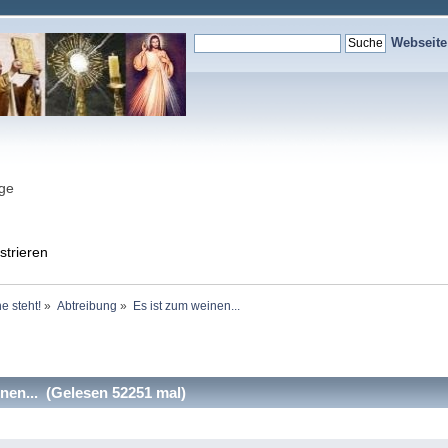
Webseit
nge
strieren
e steht!
»
Abtreibung
»
Es ist zum weinen...
nen... (Gelesen 52251 mal)