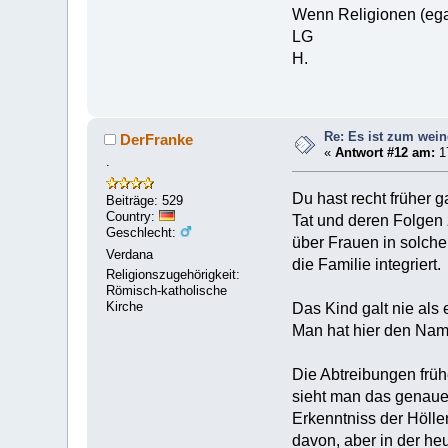
Wenn Religionen (egal
LG
H.
Re: Es ist zum wein
DerFranke
«
Antwort #12 am:
17
.
Du hast recht früher 
Beiträge: 529
Country:
Tat und deren Folgen 
Geschlecht:
über Frauen in solche
Verdana
die Familie integriert.
Religionszugehörigkeit:
Römisch-katholische
Kirche
Das Kind galt nie als
Man hat hier den Nam
Die Abtreibungen früh
sieht man das genaue
Erkenntniss der Hölle
davon, aber in der heu