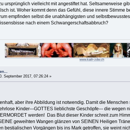
u ursprünglich vielleicht mit angestiftet hat. Seltsamerweise gib
alsch ist. Woher kommt denn das Gefühl, diese innere Stimme be
m empfinden selbst die unabhängigsten und selbstbewusstes
issensbisse nach einem Schwangerschaftsabbruch?
www.kath-zdw.ch
en...
0. September 2017, 07:26:24 »
enhaft, aber ihre Abbildung ist notwendig. Damit die Menschen s
wehrlose Kinder---GOTTES lieblichste Geschöpfe--- die wegen n
 ERMORDET werden! Das Blut dieser Kinder schreit zum Him
SEINE geweihten Wangen glänzen von SEINEN Heiligen Tränen
n bestialischen Vorgängen bis ins Mark getroffen, sie weint nic