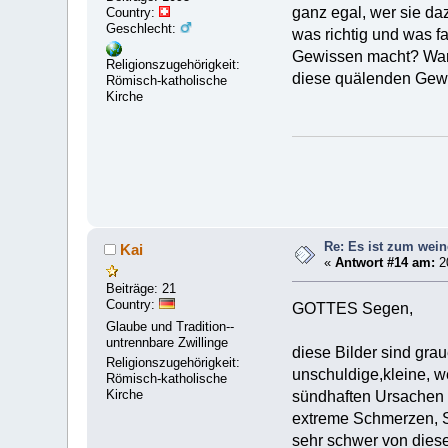
ganz egal, wer sie daz
Country:
Geschlecht:
was richtig und was f
Gewissen macht? Waru
Religionszugehörigkeit:
diese quälenden Gew
Römisch-katholische
Kirche
Re: Es ist zum wein
Kai
«
Antwort #14 am:
2
Beiträge: 21
Country:
GOTTES Segen,
Glaube und Tradition--
untrennbare Zwillinge
diese Bilder sind grau
Religionszugehörigkeit:
unschuldige,kleine, 
Römisch-katholische
Kirche
sündhaften Ursachen
extreme Schmerzen, 
sehr schwer von diese