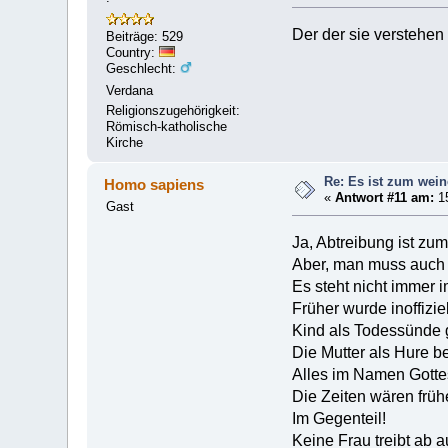
Der der sie verstehen 
Beiträge: 529
Country:
Geschlecht:
Verdana
Religionszugehörigkeit:
Römisch-katholische
Kirche
Re: Es ist zum wein
Homo sapiens
«
Antwort #11 am:
15
Gast
Ja, Abtreibung ist zu
Aber, man muss auch 
Es steht nicht immer 
Früher wurde inoffizi
Kind als Todessünde g
Die Mutter als Hure b
Alles im Namen Gotte
Die Zeiten wären frühe
Im Gegenteil!
Keine Frau treibt ab 