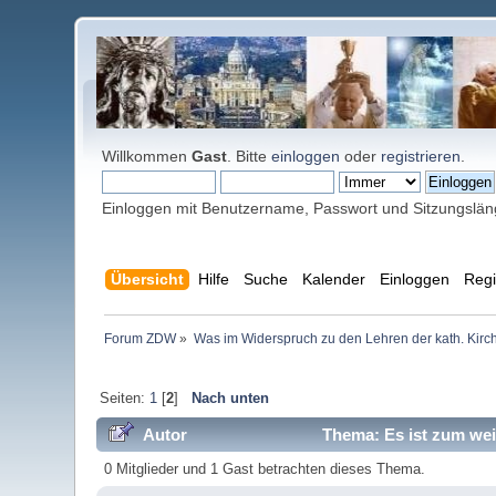
Willkommen
Gast
. Bitte
einloggen
oder
registrieren
.
Einloggen mit Benutzername, Passwort und Sitzungslä
Übersicht
Hilfe
Suche
Kalender
Einloggen
Regi
Forum ZDW
»
Was im Widerspruch zu den Lehren der kath. Kirch
Seiten:
1
[
2
]
Nach unten
Autor
Thema: Es ist zum wei
0 Mitglieder und 1 Gast betrachten dieses Thema.