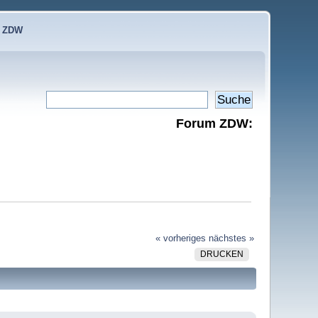
e ZDW
Forum ZDW:
« vorheriges
nächstes »
DRUCKEN