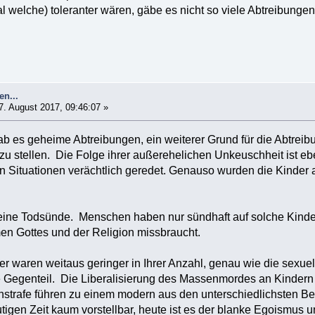
 welche) toleranter wären, gäbe es nicht so viele Abtreibungen
en...
. August 2017, 09:46:07 »
gab es geheime Abtreibungen, ein weiterer Grund für die Abtreibu
zu stellen. Die Folge ihrer außerehelichen Unkeuschheit ist e
n Situationen verächtlich geredet. Genauso wurden die Kinder a
 eine Todsünde. Menschen haben nur sündhaft auf solche Kinder 
en Gottes und der Religion missbraucht.
er waren weitaus geringer in Ihrer Anzahl, genau wie die sexue
 Gegenteil. Die Liberalisierung des Massenmordes an Kindern
nstrafe führen zu einem modern aus den unterschiedlichsten B
tigen Zeit kaum vorstellbar, heute ist es der blanke Egoismus u