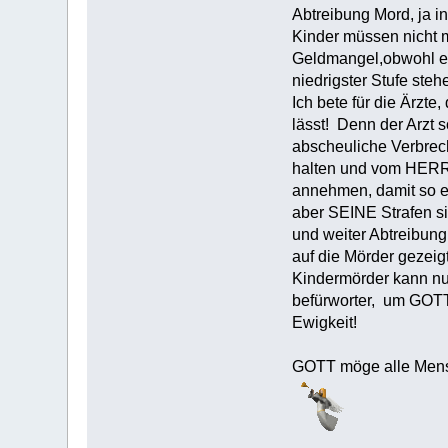
Abtreibung Mord, ja i
Kinder müssen nicht 
Geldmangel,obwohl es
niedrigster Stufe ste
Ich bete für die Ärzt
lässt! Denn der Arzt s
abscheuliche Verbrec
halten und vom HERRN
annehmen, damit so e
aber SEINE Strafen si
und weiter Abtreibun
auf die Mörder gezeig
Kindermörder kann nu
befürworter, um GOTTE
Ewigkeit!
GOTT möge alle Men