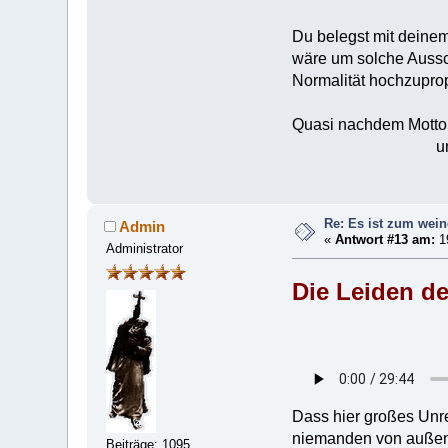
Du belegst mit deinem
wäre um solche Aussch
Normalität hochzuprop
Quasi nachdem Motto:
und Auschwitz er
Re: Es ist zum wein
Admin
«
Antwort #13 am:
1
Administrator
Die Leiden d
Dass hier großes Unrec
niemanden von außen 
Beiträge: 1095