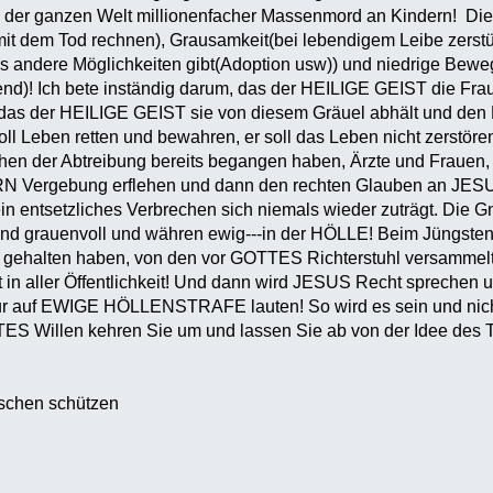
n der ganzen Welt millionenfacher Massenmord an Kindern! Die
mit dem Tod rechnen), Grausamkeit(bei lebendigem Leibe zerstü
 andere Möglichkeiten gibt(Adoption usw)) und niedrige Beweg
hend)! Ich bete inständig darum, das der HEILIGE GEIST die Fraue
e, das der HEILIGE GEIST sie von diesem Gräuel abhält und den
oll Leben retten und bewahren, er soll das Leben nicht zerstören
hen der Abtreibung bereits begangen haben, Ärzte und Frauen
 Vergebung erflehen und dann den rechten Glauben an JESUS
in entsetzliches Verbrechen sich niemals wieder zuträgt. Die
nd grauenvoll und währen ewig---in der HÖLLE! Beim Jüngsten 
g gehalten haben, von den vor GOTTES Richterstuhl versammelt
t in aller Öffentlichkeit! Und dann wird JESUS Recht sprechen u
r auf EWIGE HÖLLENSTRAFE lauten! So wird es sein und nicht
S Willen kehren Sie um und lassen Sie ab von der Idee des Teu
schen schützen