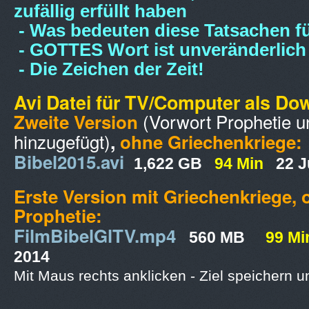
zufällig erfüllt haben
- Was bedeuten diese Tatsachen f
- GOTTES Wort ist unveränderlich
- Die Zeichen der Zeit!
Avi Datei für TV/Computer als Do
(Vorwort Prophetie u
Zweite Version
hinzugefügt)
,
ohne Griechenkriege
:
Bibel2015.avi
1,622 GB
94 Min
22 J
Erste Version mit Griechenkriege,
Prophetie:
FilmBibelGlTV.mp4
560 MB
99 Min
2014
Mit Maus rechts anklicken - Ziel speichern u