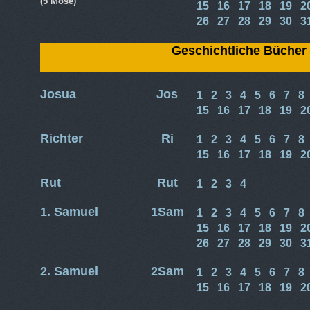
(5 Mose)
15
16
17
18
19
2
26
27
28
29
30
3
Geschichtliche Bücher
Josua
Jos
1
2
3
4
5
6
7
8
15
16
17
18
19
2
Richter
Ri
1
2
3
4
5
6
7
8
15
16
17
18
19
2
Rut
Rut
1
2
3
4
1. Samuel
1Sam
1
2
3
4
5
6
7
8
15
16
17
18
19
2
26
27
28
29
30
3
2. Samuel
2Sam
1
2
3
4
5
6
7
8
15
16
17
18
19
2