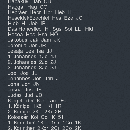
Habakuk Hab CB
Haggai Hag CG
Hebräer Hebr Hbr Heb H
Hesekiel/Ezechiel Hes Eze JC
Hiob Hi Job IB
Das Hoheslied Hl Sgs Sol LL Hld
Hosea Hos Hsa HO
Jakobus Jak Jam JK
Jeremia Jer JR
Jesaja Jes Isa JJ
1. Johannes 1Jo 1J
2. Johannes 2Jo 2J
3. Johannes 3Jo 3J
Joel Joe JL
Johannes Joh Jhn J
Jona Jon JN
Josua Jos JS
Judas Jud JD
Klagelieder Kla Lam EJ
1. Könige 1Kö 1Ki 1R
2. Könige 2Kö 2Ki 2R
Kolosser Kol Col K 51
1. Korinther 1Kor 1Cr 1Co 1K
2. Korinther 2Kor 2Cr 2Co 2K