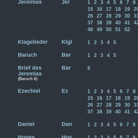
Jeremias
Jer
1
2
3
4
5
6
7
8
15
16
17
18
19
2
26
27
28
29
30
3
37
38
39
40
41
4
48
49
50
51
52
Klagelieder
Klgl
1
2
3
4
5
Baruch
Bar
1
2
3
4
5
Brief des
Bar
6
Jeremias
(Baruch 6)
Ezechiel
Ez
1
2
3
4
5
6
7
8
15
16
17
18
19
2
26
27
28
29
30
3
37
38
39
40
41
4
Daniel
Dan
1
2
3
4
5
6
7
8
Hosea
Hos
1
2
3
4
5
6
7
8