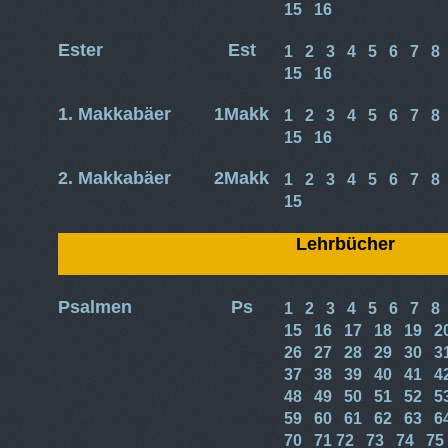
15
16
Ester
Est
1
2
3
4
5
6
7
8
15
16
1. Makkabäer
1Makk
1
2
3
4
5
6
7
8
15
16
2. Makkabäer
2Makk
1
2
3
4
5
6
7
8
15
Lehrbücher
Psalmen
Ps
1
2
3
4
5
6
7
8
15
16
17
18
19
2
26
27
28
29
30
3
37
38
39
40
41
4
48
49
50
51
52
5
59
60
61
62
63
6
70
71
72
73
74
75