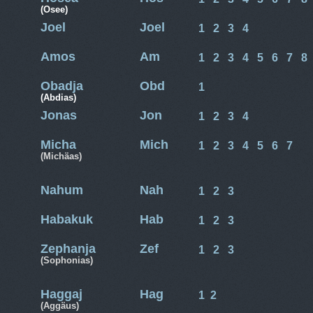
(Osee)
Joel
Joel
1
2
3
4
Amos
Am
1
2
3
4
5
6
7
8
Obadja
Obd
1
(Abdias)
Jonas
Jon
1
2
3
4
Micha
Mich
1
2
3
4
5
6
7
(Michäas)
Nahum
Nah
1
2
3
Habakuk
Hab
1
2
3
Zephanja
Zef
1
2
3
(Sophonias)
Haggaj
Hag
1
2
(Aggäus)