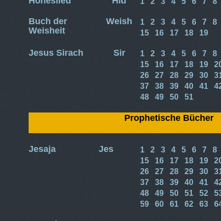
Hoheslied
Hld
1
2
3
4
5
6
7
8
Buch der
Weish
1
2
3
4
5
6
7
8
Weisheit
15
16
17
18
19
Jesus Sirach
Sir
1
2
3
4
5
6
7
8
15
16
17
18
19
2
26
27
28
29
30
3
37
38
39
40
41
4
48
49
50
51
Prophetische Bücher
Jesaja
Jes
1
2
3
4
5
6
7
8
15
16
17
18
19
2
26
27
28
29
30
3
37
38
39
40
41
4
48
49
50
51
52
5
59
60
61
62
63
6