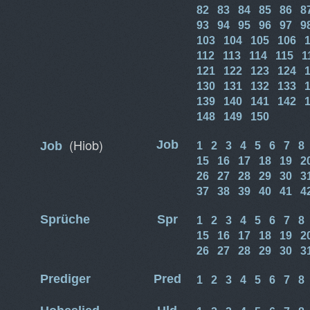
82
83
84
85
86
8
93
94
95
96
97
9
103
104
105
106
112
113
114
115
1
121
122
123
124
130
131
132
133
139
140
141
142
148
149
150
(Hiob)
Job
Job
1
2
3
4
5
6
7
8
15
16
17
18
19
2
26
27
28
29
30
3
37
38
39
40
41
4
Sprüche
Spr
1
2
3
4
5
6
7
8
15
16
17
18
19
2
26
27
28
29
30
3
Prediger
Pred
1
2
3
4
5
6
7
8