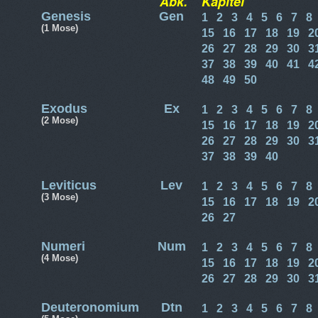
Abk.
Kapitel
Genesis
Gen
1
2
3
4
5
6
7
8
(1 Mose)
15
16
17
18
19
2
26
27
28
29
30
3
37
38
39
40
41
4
48
49
50
Exodus
Ex
1
2
3
4
5
6
7
8
(2 Mose)
15
16
17
18
19
2
26
27
28
29
30
3
37
38
39
40
Leviticus
Lev
1
2
3
4
5
6
7
8
(3 Mose)
15
16
17
18
19
2
26
27
Numeri
Num
1
2
3
4
5
6
7
8
(4 Mose)
15
16
17
18
19
2
26
27
28
29
30
3
Deuteronomium
Dtn
1
2
3
4
5
6
7
8