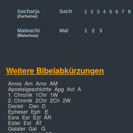
Sacharja
Sach
1
2
3
4
5
6
7
8
(Zacharias)
Maleachi
Mal
1
2
3
(Malachias)
Weitere Bibelabkürzungen
Amos Am Amo AM
Apostelgeschichte Apg Act A
1. Chronik 1Chr 1W
2. Chronik 2Chr 2Ch 2W
Daniel Dan D
Epheser Eph E
Esra Esr Ezr ÄR
Ester Est ÄT
Galater Gal G