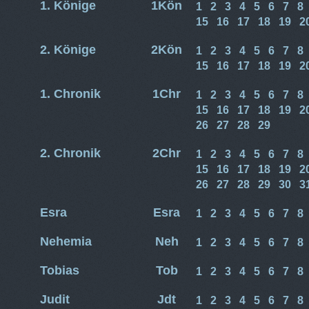
1. Könige
1Kön
1
2
3
4
5
6
7
8
15
16
17
18
19
2
2. Könige
2Kön
1
2
3
4
5
6
7
8
15
16
17
18
19
2
1. Chronik
1Chr
1
2
3
4
5
6
7
8
15
16
17
18
19
2
26
27
28
29
2. Chronik
2Chr
1
2
3
4
5
6
7
8
15
16
17
18
19
2
26
27
28
29
30
3
Esra
Esra
1
2
3
4
5
6
7
8
Nehemia
Neh
1
2
3
4
5
6
7
8
Tobias
Tob
1
2
3
4
5
6
7
8
Judit
Jdt
1
2
3
4
5
6
7
8