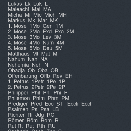
Lukas Lk Luk L
Maleachi Mal MA
Micha Mi Mic Mich MH
Markus Mk Mar MK
1. Mose 1Mo Gen 1M
2. Mose 2Mo Exd Exo 2M
3. Mose 3Mo Lev 3M
4. Mose 4Mo Num 4M
5. Mose 5Mo Deu 5M
Matthäus Mt Mat M
Nahum Nah NA
Nehemia Neh N
Obadja Ob Oba OB
Offenbarung Offb Rev EH
1. Petrus 1Petr 1Pe 1P
2. Petrus 2Petr 2Pe 2P
Philipper Phil Phl Phi P
Philemon Phim Phm PM
Prediger Pred Ecc ST Eccli Eccl
Psalmen Ps Psa LB
Richter Ri Jdg RC
Römer Röm Rom R
Rut Rt Rut Rth RU