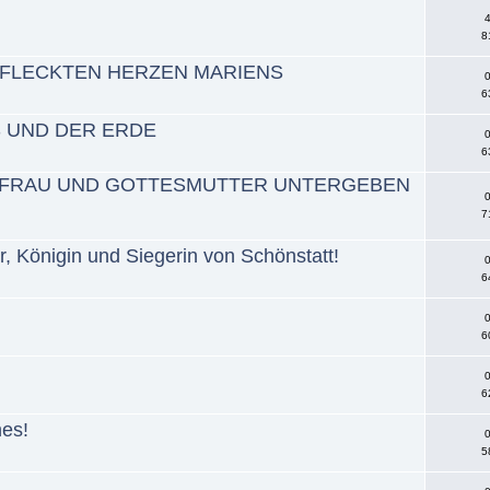
4
8
FLECKTEN HERZEN MARIENS
0
6
S UND DER ERDE
0
6
GFRAU UND GOTTESMUTTER UNTERGEBEN
0
7
, Königin und Siegerin von Schönstatt!
0
6
0
6
0
6
nes!
0
5