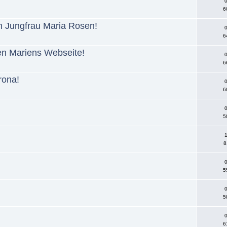
0
6
en Jungfrau Maria Rosen!
0
6
n Mariens Webseite!
0
6
rona!
0
6
0
5
1
8
0
5
0
5
!
0
6