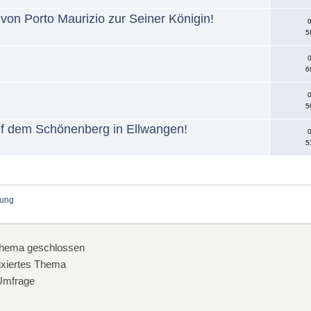
von Porto Maurizio zur Seiner Königin!
0
5
0
6
0
5
auf dem Schönenberg in Ellwangen!
0
5
ung 
hema geschlossen
xiertes Thema
mfrage