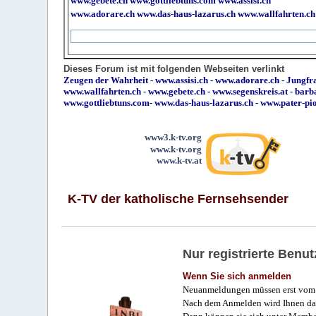
www.gebete.ch
www.gottliebtuns.com
www.assisi.ch
www.adorare.ch
www.das-haus-lazarus.ch
www.wallfahrten.ch
Dieses Forum ist mit folgenden Webseiten verlinkt
Zeugen der Wahrheit
-
www.assisi.ch
-
www.adorare.ch
-
Jungfra
www.wallfahrten.ch
-
www.gebete.ch
-
www.segenskreis.at
-
barb
www.gottliebtuns.com
-
www.das-haus-lazarus.ch
-
www.pater-pi
www3.k-tv.org
www.k-tv.org
www.k-tv.at
K-TV der katholische Fernsehsender
Nur registrierte Ben
Wenn Sie sich anmelden
Neuanmeldungen müssen erst vom 
Nach dem Anmelden wird Ihnen das