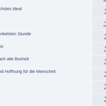
16
chstes Ideal
0
5
1
15
dunkelsten Stunde
0
4
ns
0
5
ch alle Bosheit
0
5
und Hoffnung für die Menscheit
0
4
0
6
0
5