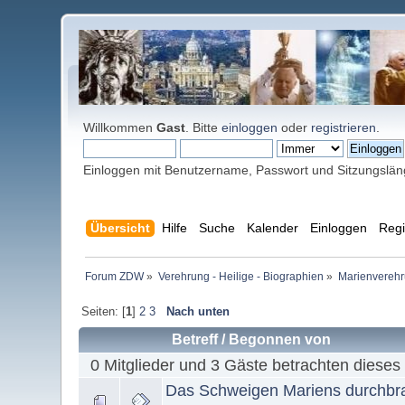
Willkommen
Gast
. Bitte
einloggen
oder
registrieren
.
Einloggen mit Benutzername, Passwort und Sitzungslä
Übersicht
Hilfe
Suche
Kalender
Einloggen
Regi
Forum ZDW
»
Verehrung - Heilige - Biographien
»
Marienverehr
Seiten: [
1
]
2
3
Nach unten
Betreff
/
Begonnen von
0 Mitglieder und 3 Gäste betrachten dieses
Das Schweigen Mariens durchbrac