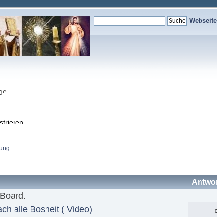
Webseit
nge
strieren
ung 
Antwo
 Board.
h alle Bosheit ( Video)
0