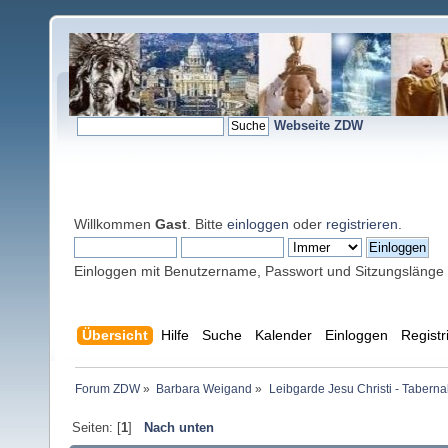
Webseite ZDW
Willkommen
Gast
. Bitte
einloggen
oder
registrieren
.
Einloggen mit Benutzername, Passwort und Sitzungslänge
Übersicht
Hilfe
Suche
Kalender
Einloggen
Registr
Forum ZDW
»
Barbara Weigand
»
Leibgarde Jesu Christi - Taber
Seiten: [
1
]
Nach unten