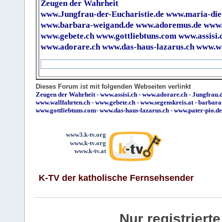
Zeugen der Wahrheit
www.Jungfrau-der-Eucharistie.de
www.maria-die
www.barbara-weigand.de
www.adoremus.de
www.
www.gebete.ch
www.gottliebtuns.com
www.assisi.
www.adorare.ch
www.das-haus-lazarus.ch
www.wa
Dieses Forum ist mit folgenden Webseiten verlinkt
Zeugen der Wahrheit
-
www.assisi.ch
-
www.adorare.ch
-
Jungfrau.d
www.wallfahrten.ch
-
www.gebete.ch
-
www.segenskreis.at
-
barbara
www.gottliebtuns.com
-
www.das-haus-lazarus.ch
-
www.pater-pio.de
www3.k-tv.org
www.k-tv.org
www.k-tv.at
K-TV der katholische Fernsehsender
Nur registrier