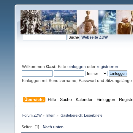
Webseite ZDW
Willkommen
Gast
. Bitte
einloggen
oder
registrieren
.
Einloggen mit Benutzername, Passwort und Sitzungslänge
Übersicht
Hilfe
Suche
Kalender
Einloggen
Registr
Forum ZDW
»
Intern
»
Gästebereich: Leserbriefe
Seiten: [
1
]
Nach unten