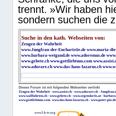
trennt. »Wir haben hi
sondern suchen die z
Suche in den kath. Webseiten von:
Zeugen der Wahrheit
www.Jungfrau-der-Eucharistie.de
www.maria-die
www.barbara-weigand.de
www.adoremus.de
www.
www.gebete.ch
www.gottliebtuns.com
www.assisi.
www.adorare.ch
www.das-haus-lazarus.ch
www.wa
Dieses Forum ist mit folgenden Webseiten verlinkt
Zeugen der Wahrheit
-
www.assisi.ch
-
www.adorare.ch
-
Jungfrau.d
www.wallfahrten.ch
-
www.gebete.ch
-
www.segenskreis.at
-
barbara
www.gottliebtuns.com
-
www.das-haus-lazarus.ch
-
www.pater-pio.de
www3.k-tv.org