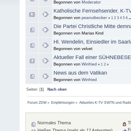
Begonnen von
Moderator
Katholische Fernsehsender, K-
Begonnen von
peanutbecker
«
1
2
3
4
5
6
.
Die Partei Christliche Mitte dem
Begonnen von Marias Kind
Hl. Wendelin, Einsiedler im Saar
Begonnen von velvet
Aktueller Fall einer SÜHNEBE
Begonnen von
Winfried
«
1
2
»
News aus dem Vatikan
Begonnen von
Winfried
Seiten: [
1
]
Nach oben
Forum ZDW
»
Empfehlungen
»
Aktuelles K-TV- EWTN und Radio 
Normales Thema
T
Fi
Heißes Thema (mehr als 12 Antworten)