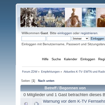
Willkommen
Gast
. Bitte
einloggen
oder
registrieren
.
Einloggen mit Benutzername, Passwort und Sitzungslä
Übersicht
Hilfe
Suche
Kalender
Einloggen
Regi
Forum ZDW
»
Empfehlungen
»
Aktuelles K-TV- EWTN und Radio 
Seiten: [
1
]
Nach unten
Betreff
/
Begonnen von
0 Mitglieder und 1 Gast betrachten dieses 
Warnung vor dem K-TV Fernseh