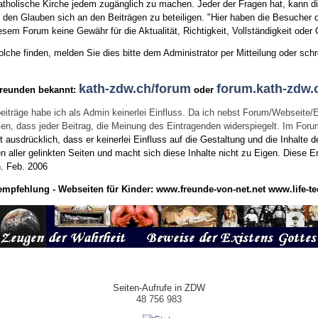
tholische Kirche jedem zugänglich zu machen. Jeder der Fragen hat, kann di
den Glauben sich an den Beiträgen zu beteiligen. "Hier haben die Besucher d
sem Forum keine Gewähr für die Aktualität, Richtigkeit, Vollständigkeit oder Q
he finden, melden Sie dies bitte dem Administrator per Mitteilung oder schr
kath-zdw.ch/forum
forum.kath-zdw.
Freunden bekannt:
oder
eiträge habe ich als Admin keinerlei Einfluss. Da ich nebst Forum/Webseite/
wissen, dass jeder Beitrag, die Meinung des Eintragenden widerspiegelt. Im Fo
usdrücklich, dass er keinerlei Einfluss auf die Gestaltung und die Inhalte d
en aller gelinkten Seiten und macht sich diese Inhalte nicht zu Eigen.
Diese Er
n.
Feb. 2006
empfehlung - Webseiten für Kinder:
www.freunde-von-net.net
www.life-te
Seiten-Aufrufe in ZDW
48 756 983