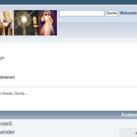
Webseit
nge
strieren
Horeb, Gloria....
Antwo
Board.
sender
0