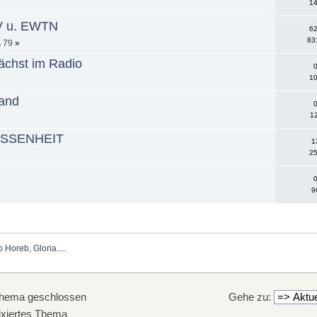
14
TV u. EWTN
62
83
..
79
»
nächst im Radio
0
10
land
0
12
SESSENHEIT
1
25
0
9
Horeb, Gloria....
hema geschlossen
Gehe zu:
xiertes Thema