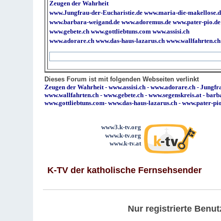
Zeugen der Wahrheit
www.Jungfrau-der-Eucharistie.de
www.maria-die-makellose.d
www.barbara-weigand.de
www.adoremus.de
www.pater-pio.de
www.gebete.ch
www.gottliebtuns.com
www.assisi.ch
www.adorare.ch
www.das-haus-lazarus.ch
www.wallfahrten.ch
Dieses Forum ist mit folgenden Webseiten verlinkt
Zeugen der Wahrheit
-
www.assisi.ch
-
www.adorare.ch
-
Jungfra
www.wallfahrten.ch
-
www.gebete.ch
-
www.segenskreis.at
-
barb
www.gottliebtuns.com
-
www.das-haus-lazarus.ch
-
www.pater-pi
www3.k-tv.org
www.k-tv.org
www.k-tv.at
K-TV der katholische Fernsehsender
Nur registrierte Ben