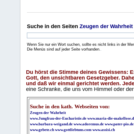
Suche
in den Seiten
Zeugen der Wahrheit
Wenn Sie nur ein Wort suchen, sollte es nicht links in der Me
Die Menüs sind auf jeder Seite vorhanden.
.
Du hörst die Stimme deines Gewissens: Es 
Gott, den unsichtbaren Gesetzgeber. Daher
und daß wir einmal gerichtet werden. Jeder
eine Schranke, die uns vom Himmel oder der H
Suche in den kath. Webseiten von:
Zeugen der Wahrheit
www.Jungfrau-der-Eucharistie.de
www.maria-die-makellose.d
www.barbara-weigand.de
www.adoremus.de
www.pater-pio.de
www.gebete.ch
www.gottliebtuns.com
www.assisi.ch