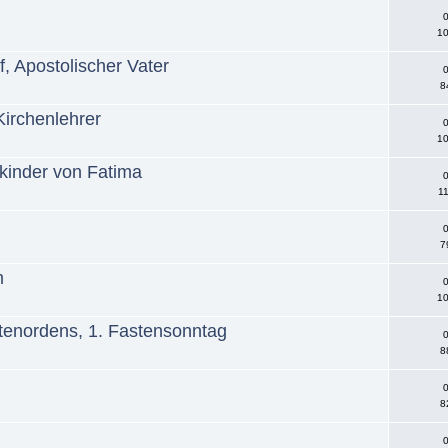
0
10
f, Apostolischer Vater
0
8
Kirchenlehrer
0
10
rkinder von Fatima
0
11
0
7
m
0
10
itenordens, 1. Fastensonntag
0
8
0
8
0