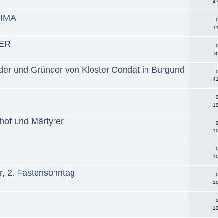
47
TIMA
0
1
TER
0
8
der und Gründer von Kloster Condat in Burgund
0
41
0
10
hof und Märtyrer
0
10
0
10
er, 2. Fastensonntag
0
10
0
10