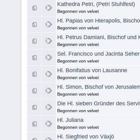
Kathedra Petri, (Petri Stuhlfest)
Begonnen von velvet
Hl. Papias von Hierapolis, Bischo
Begonnen von velvet
Hl. Petrus Damiani, Bischof und 
Begonnen von velvet
Sel. Francisco und Jacinta Sehe
Begonnen von velvet
Hl. Bonifatius von Lausanne
Begonnen von velvet
Hl. Simon, Bischof von Jerusale
Begonnen von velvet
Die Hl. sieben Gründer des Serv
Begonnen von velvet
Hl. Juliana
Begonnen von velvet
Hl. Siegfried von Växjö