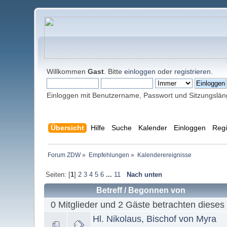
Willkommen
Gast
. Bitte
einloggen
oder
registrieren
.
Einloggen mit Benutzername, Passwort und Sitzungslä
Übersicht
Hilfe
Suche
Kalender
Einloggen
Regi
Forum ZDW
»
Empfehlungen
»
Kalenderereignisse
Seiten: [
1
]
2
3
4
5
6
...
11
Nach unten
Betreff
/
Begonnen von
0 Mitglieder und 2 Gäste betrachten dieses
Hl. Nikolaus, Bischof von Myra