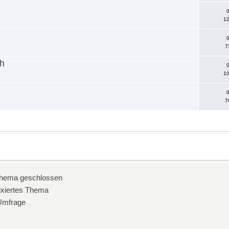
0
12
0
7
ch
0
10
0
7
hema geschlossen
xiertes Thema
mfrage