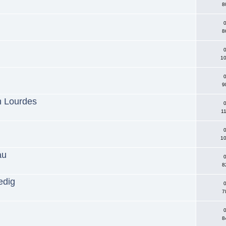
8
0
8
0
10
u
0
9
n Lourdes
0
11
0
10
au
0
8
edig
0
7
0
8