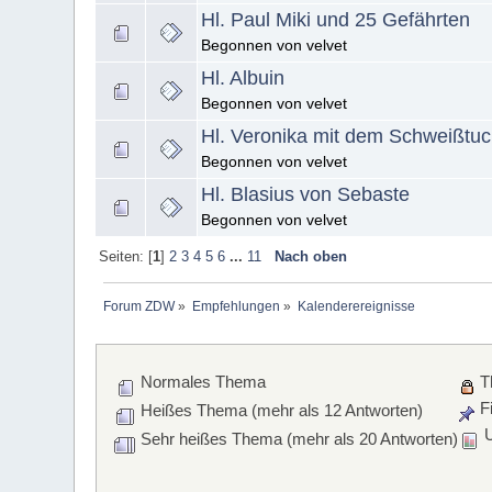
Hl. Paul Miki und 25 Gefährten
Begonnen von velvet
Hl. Albuin
Begonnen von velvet
Hl. Veronika mit dem Schweißtu
Begonnen von velvet
Hl. Blasius von Sebaste
Begonnen von velvet
Seiten: [
1
]
2
3
4
5
6
...
11
Nach oben
Forum ZDW
»
Empfehlungen
»
Kalenderereignisse
Normales Thema
T
Fi
Heißes Thema (mehr als 12 Antworten)
U
Sehr heißes Thema (mehr als 20 Antworten)