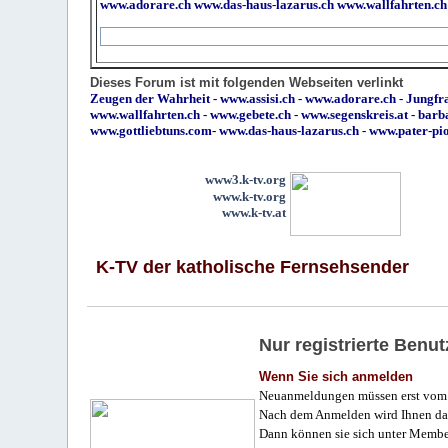
www.adorare.ch
www.das-haus-lazarus.ch
www.wallfahrten.ch
Dieses Forum ist mit folgenden Webseiten verlinkt
Zeugen der Wahrheit
-
www.assisi.ch
-
www.adorare.ch
-
Jungfra
www.wallfahrten.ch
-
www.gebete.ch
-
www.segenskreis.at
-
barb
www.gottliebtuns.com
-
www.das-haus-lazarus.ch
-
www.pater-pi
www3.k-tv.org
www.k-tv.org
www.k-tv.at
K-TV der katholische Fernsehsender
Nur registrierte Ben
Wenn Sie sich anmelden
Neuanmeldungen müssen erst vom 
Nach dem Anmelden wird Ihnen das
Dann können sie sich unter Membe