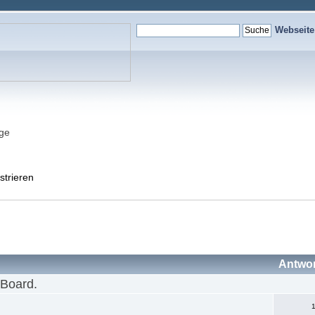
Webseit
nge
strieren
Antwo
 Board.
1