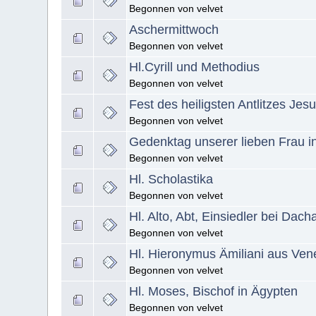
Begonnen von velvet
Aschermittwoch
Begonnen von velvet
Hl.Cyrill und Methodius
Begonnen von velvet
Fest des heiligsten Antlitzes Jes
Begonnen von velvet
Gedenktag unserer lieben Frau i
Begonnen von velvet
Hl. Scholastika
Begonnen von velvet
Hl. Alto, Abt, Einsiedler bei Dach
Begonnen von velvet
Hl. Hieronymus Ämiliani aus Ven
Begonnen von velvet
Hl. Moses, Bischof in Ägypten
Begonnen von velvet