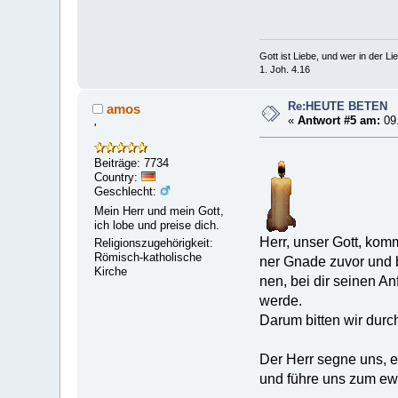
Gott ist Liebe, und wer in der Lieb
1. Joh. 4.16
Re:HEUTE BETEN
amos
«
Antwort #5 am:
09.
'
Beiträge: 7734
Country:
Geschlecht:
Mein Herr und mein Gott,
ich lobe und preise dich.
Herr, unser Gott, kom
Religionszugehörigkeit:
Römisch-katholische
ner Gnade zuvor und b
Kirche
nen, bei dir seinen A
werde.
Darum bitten wir durc
Der Herr segne uns, e
und führe uns zum ew