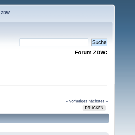
e ZDW
Forum ZDW:
« vorheriges
nächstes »
DRUCKEN