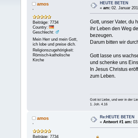
HEUTE BETEN
amos
«
am:
02. Januar 201
'
Gott, unser Vater, du 
Beiträge: 7734
Country:
ihr Leben den Weg der
Geschlecht:
bezeugen.
Mein Herr und mein Gott,
Darum bitten wir durc
ich lobe und preise dich.
Religionszugehörigkeit:
Römisch-katholische
Gott lasse uns wachs
Kirche
und schenke uns Eins
In Jesus Christus erö
zum Leben.
Gott ist Liebe, und wer in der Lieb
1. Joh. 4.16
Re:HEUTE BETEN
amos
«
Antwort #1 am:
03.
'
Beiträge: 7734