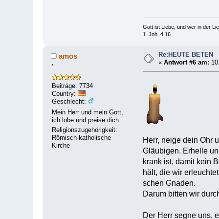
Gott ist Liebe, und wer in der Lieb
1. Joh. 4.16
Re:HEUTE BETEN
amos
«
Antwort #6 am:
10.
'
Beiträge: 7734
Country:
Geschlecht:
Mein Herr und mein Gott,
ich lobe und preise dich.
Religionszugehörigkeit:
Römisch-katholische
Herr, neige dein Ohr
Kirche
Gläubigen. Erhelle un
krank ist, damit kein
hält, die wir erleucht
schen Gnaden.
Darum bitten wir durc
Der Herr segne uns, e