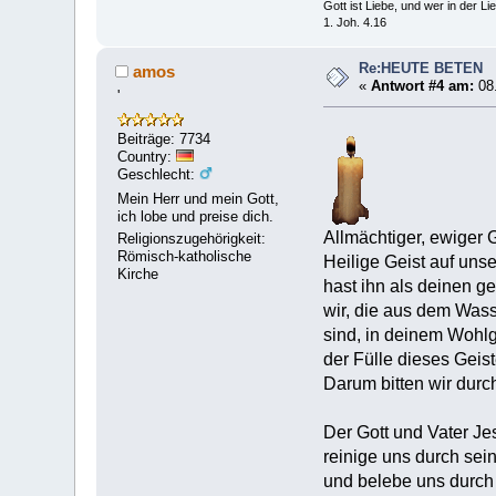
Gott ist Liebe, und wer in der Lieb
1. Joh. 4.16
Re:HEUTE BETEN
amos
«
Antwort #4 am:
08.
'
Beiträge: 7734
Country:
Geschlecht:
Mein Herr und mein Gott,
ich lobe und preise dich.
Allmächtiger, ewiger 
Religionszugehörigkeit:
Römisch-katholische
Heilige Geist auf uns
Kirche
hast ihn als deinen g
wir, die aus dem Was
sind, in deinem Wohlg
der Fülle dieses Geis
Darum bitten wir durc
Der Gott und Vater Jes
reinige uns durch sei
und belebe uns durch 