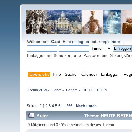
Willkommen
Gast
. Bitte
einloggen
oder
registrieren
.
Einloggen mit Benutzername, Passwort und Sitzungslä
Übersicht
Hilfe
Suche
Kalender
Einloggen
Regi
Forum ZDW
»
Gebet
»
Gebete
»
HEUTE BETEN
Seiten: [
1
]
2
3
4
5
6
...
266
Nach unten
Autor
Thema: HEUTE BETEN (
0 Mitglieder und 3 Gäste betrachten dieses Thema.