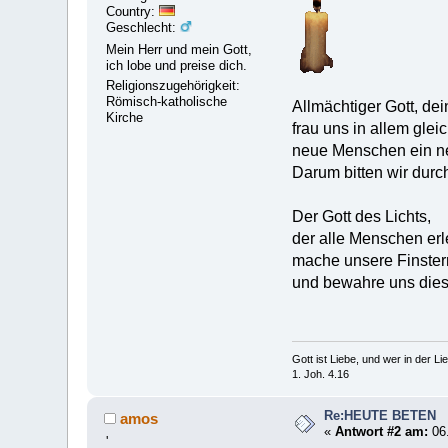
Country:
Geschlecht:
Mein Herr und mein Gott,
ich lobe und preise dich.
Religionszugehörigkeit:
Römisch-katholische
Allmächtiger Gott, dei
Kirche
frau uns in allem gl
neue Menschen ein n
Darum bitten wir durc
Der Gott des Lichts,
der alle Menschen erl
mache unsere Finstern
und bewahre uns dies
Gott ist Liebe, und wer in der Lieb
1. Joh. 4.16
Re:HEUTE BETEN
amos
«
Antwort #2 am:
06.
'