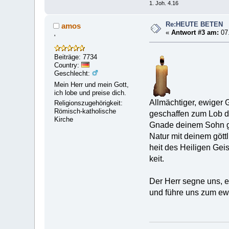
1. Joh. 4.16
Re:HEUTE BETEN
amos
«
Antwort #3 am:
07.
'
Beiträge: 7734
Country:
Geschlecht:
Mein Herr und mein Gott,
ich lobe und preise dich.
Allmächtiger, ewiger 
Religionszugehörigkeit:
Römisch-katholische
geschaffen zum Lob de
Kirche
Gnade deinem Sohn gl
Natur mit deinem göttl
heit des Heiligen Geist
keit.
Der Herr segne uns, e
und führe uns zum ew