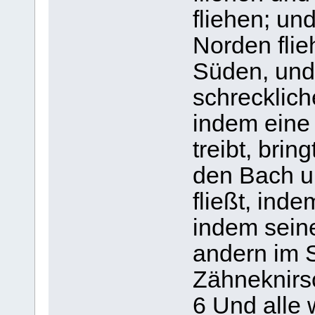
fliehen; u
Norden fli
Süden, und 
schrecklich
indem eine
treibt, brin
den Bach u
fließt, ind
indem sein
andern im S
Zähneknirs
6 Und alle 