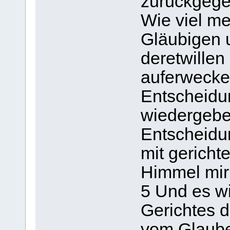
zurückgegeb
Wie viel me
Gläubigen 
deretwillen
auferwecke
Entscheidun
wiedergebe
Entscheidun
mit gericht
Himmel mir 
5 Und es w
Gerichtes d
vom Glaube