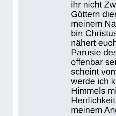
ihr nicht Z
Göttern di
meinem Nam
bin Christu
nähert euch
Parusie des
offenbar se
scheint vo
werde ich 
Himmels mi
Herrlichkei
meinem Ang