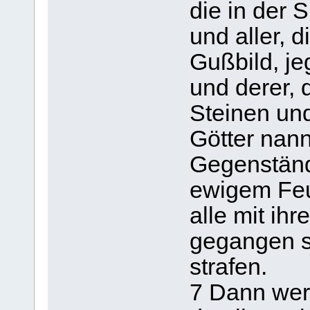
die in der 
und aller, d
Gußbild, je
und derer, 
Steinen un
Götter nann
Gegenstände
ewigem Fe
alle mit ih
gegangen s
strafen.
7 Dann wer