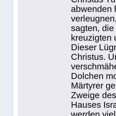
abwenden h
verleugnen
sagten, die
kreuzigten 
Dieser Lügn
Christus. U
verschmähe
Dolchen mor
Märtyrer g
Zweige des
Hauses Israe
werden vie