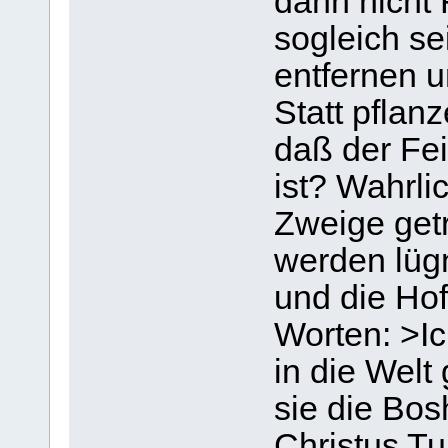
dann nicht 
sogleich s
entfernen u
Statt pflanz
daß der Fe
ist? Wahrli
Zweige get
werden lüg
und die Ho
Worten: >Ic
in die Wel
sie die Bos
Christus Tu