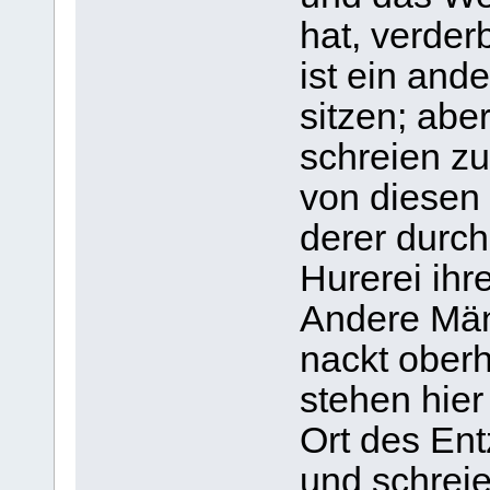
hat, verde
ist ein ande
sitzen; abe
schreien zu
von diesen
derer durc
Hurerei ihr
Andere Män
nackt oberh
stehen hie
Ort des En
und schreie