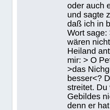
oder auch er
und sagte z
daß ich in 
Wort sage: 
wären nich
Heiland ant
mir: > O Pe
>das Nichg
besser<? Du
streitet. D
Gebildes ni
denn er hat