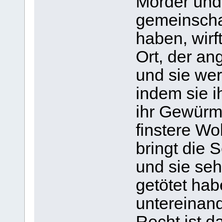
Mörder und 
gemeinscha
haben, wirf
Ort, der ang
und sie we
indem sie i
ihr Gewürm 
finstere Wo
bringt die 
und sie seh
getötet hab
untereinand
Recht ist d