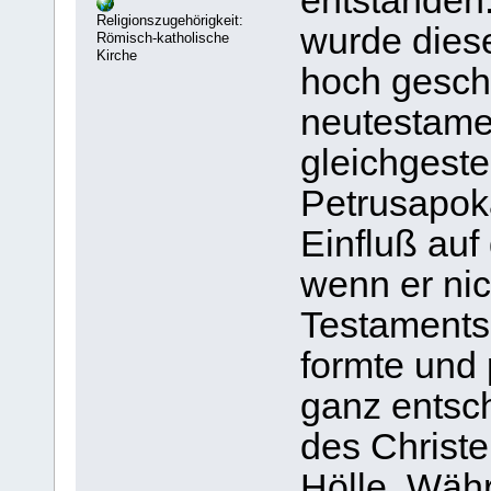
entstanden.
Religionszugehörigkeit:
wurde dies
Römisch-katholische
Kirche
hoch gesch
neutestamen
gleichgestel
Petrusapok
Einfluß auf
wenn er ni
Testament
formte und 
ganz entsc
des Christ
Hölle. Wäh