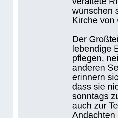
veraltete R
wünschen s
Kirche von 
Der Großtei
lebendige B
pflegen, ne
anderen Sei
erinnern si
dass sie ni
sonntags z
auch zur T
Andachten 