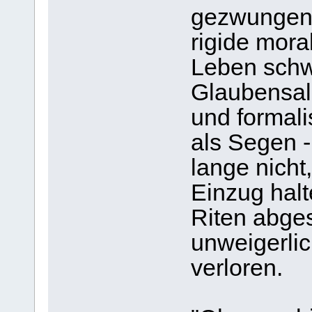
gezwungen 
rigide mora
Leben schw
Glaubensall
und formali
als Segen -
lange nicht,
Einzug hal
Riten abges
unweigerli
verloren.