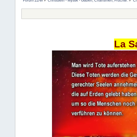
Forum ZDW
»
Christsein - Mystik - Gaben, Charismen, Früchte.
»
Ch
La S