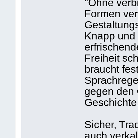
"Ohne verb
Formen verl
Gestaltungs
Knapp und 
erfrischen
Freiheit sc
braucht fes
Sprachrege
gegen den
Geschichte
Sicher, Tra
auch verka