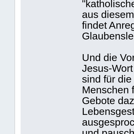
"katholisch
aus diesem
findet Anre
Glaubensleb
Und die Vo
Jesus-Wort
sind für di
Menschen f
Gebote dazu
Lebensgesta
ausgesproch
und pauscha