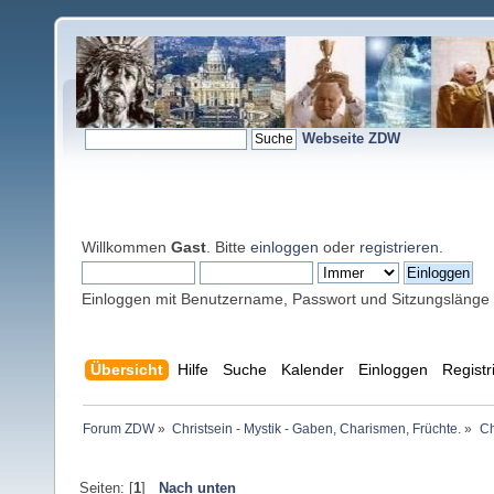
Webseite ZDW
Willkommen
Gast
. Bitte
einloggen
oder
registrieren
.
Einloggen mit Benutzername, Passwort und Sitzungslänge
Übersicht
Hilfe
Suche
Kalender
Einloggen
Registr
Forum ZDW
»
Christsein - Mystik - Gaben, Charismen, Früchte.
»
Ch
Seiten: [
1
]
Nach unten