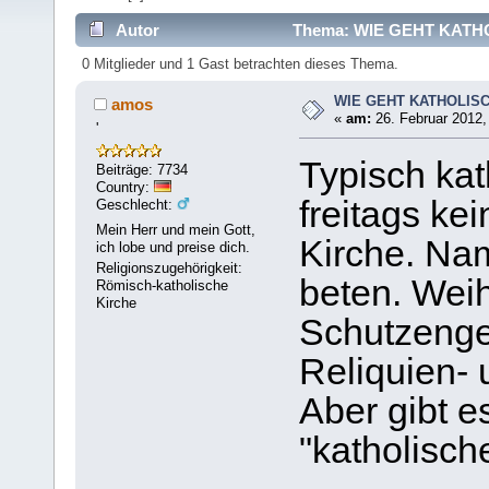
Autor
Thema: WIE GEHT KATHO
0 Mitglieder und 1 Gast betrachten dieses Thema.
WIE GEHT KATHOLIS
amos
«
am:
26. Februar 2012,
'
Typisch kat
Beiträge: 7734
Country:
freitags ke
Geschlecht:
Mein Herr und mein Gott,
Kirche. Na
ich lobe und preise dich.
Religionszugehörigkeit:
beten. Wei
Römisch-katholische
Kirche
Schutzenge
Reliquien-
Aber gibt e
"katholisch