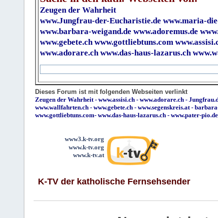
Zeugen der Wahrheit
www.Jungfrau-der-Eucharistie.de
www.maria-die
www.barbara-weigand.de
www.adoremus.de
www.
www.gebete.ch
www.gottliebtuns.com
www.assisi.
www.adorare.ch
www.das-haus-lazarus.ch
www.wa
Dieses Forum ist mit folgenden Webseiten verlinkt
Zeugen der Wahrheit
-
www.assisi.ch
-
www.adorare.ch
-
Jungfrau.d
www.wallfahrten.ch
-
www.gebete.ch
-
www.segenskreis.at
-
barbara
www.gottliebtuns.com
-
www.das-haus-lazarus.ch
-
www.pater-pio.de
www3.k-tv.org
www.k-tv.org
www.k-tv.at
K-TV der katholische Fernsehsender