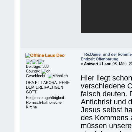
Re:Daniel und der kommen
Laus Deo
Endzeit Offenbarung
«
Antwort #1 am:
08. März 20
Beiträge: 388
Country:
Geschlecht:
Hier liegt scho
ORA ET LABORA. EHRE
verschiedene C
DEM DREIFALTIGEN
GOTT
falsch deuten. F
Religionszugehörigkeit:
Antichrist und 
Römisch-katholische
Kirche
Jesus selbst h
des Kommens 
müssen unseren