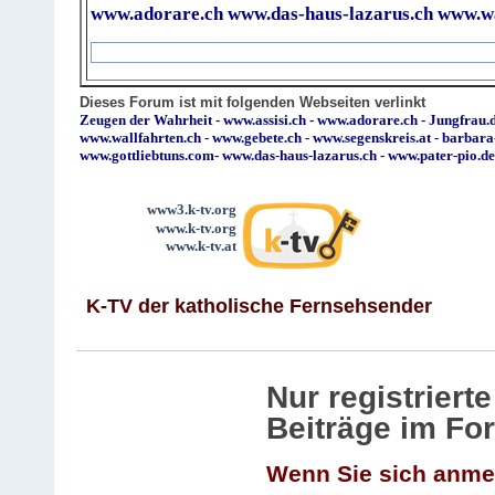
www.adorare.ch
www.das-haus-lazarus.ch
www.wa
Dieses Forum ist mit folgenden Webseiten verlinkt
Zeugen der Wahrheit
-
www.assisi.ch
-
www.adorare.ch
-
Jungfrau.d
www.wallfahrten.ch
-
www.gebete.ch
-
www.segenskreis.at
-
barbara
www.gottliebtuns.com
-
www.das-haus-lazarus.ch
-
www.pater-pio.de
www3.k-tv.org
www.k-tv.org
www.k-tv.at
K-TV der katholische Fernsehsender
Nur registrier
Beiträge im Fo
Wenn Sie sich anme