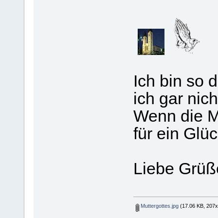
Ich bin so 
ich gar nic
Wenn die M
für ein Glück
Liebe Grüß
Muttergottes.jpg
(17.06 KB, 207x