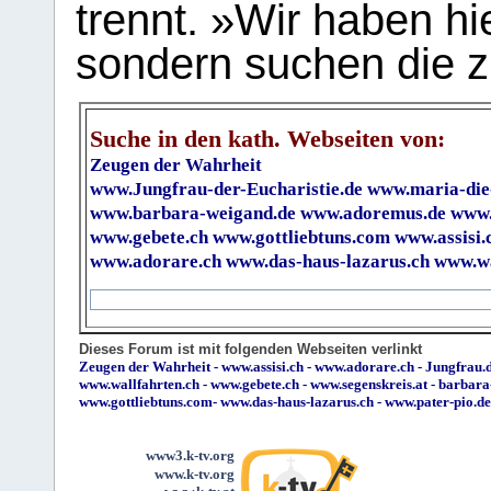
trennt. »Wir haben hi
sondern suchen die z
Suche in den kath. Webseiten von:
Zeugen der Wahrheit
www.Jungfrau-der-Eucharistie.de
www.maria-die
www.barbara-weigand.de
www.adoremus.de
www.
www.gebete.ch
www.gottliebtuns.com
www.assisi.
www.adorare.ch
www.das-haus-lazarus.ch
www.wa
Dieses Forum ist mit folgenden Webseiten verlinkt
Zeugen der Wahrheit
-
www.assisi.ch
-
www.adorare.ch
-
Jungfrau.d
www.wallfahrten.ch
-
www.gebete.ch
-
www.segenskreis.at
-
barbara
www.gottliebtuns.com
-
www.das-haus-lazarus.ch
-
www.pater-pio.de
www3.k-tv.org
www.k-tv.org