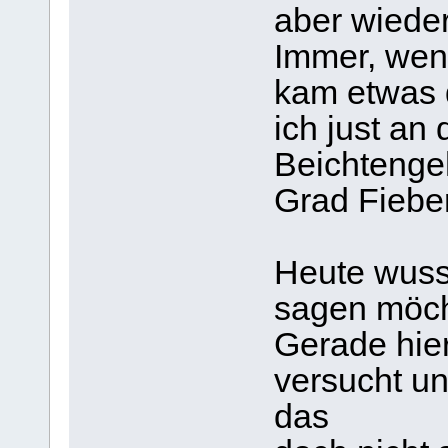
aber wiede
Immer, wenn
kam etwas 
ich just an
Beichtengeh
Grad Fieber
Heute wusst
sagen möcht
Gerade hier
versucht un
das