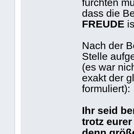
fürchten mu
dass die B
FREUDE
is
Nach der Be
Stelle aufg
(es war nic
exakt der g
formuliert):
Ihr seid be
trotz eurer
denn größe