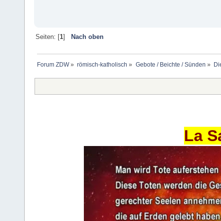
Seiten: [
1
]
Nach oben
Forum ZDW
»
römisch-katholisch
»
Gebote / Beichte / Sünden
»
Di
La S