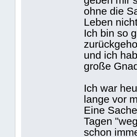
geben mir s
ohne die S
Leben nicht
Ich bin so 
zurückgehol
und ich hab
große Gnad
Ich war heu
lange vor 
Eine Sache 
Tagen "wegl
schon imme