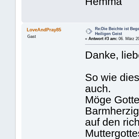
Hemma
Re:Die Beichte ist Be
LoveAndPray85
Heiligen Geist
Gast
«
Antwort #3 am:
06. März 20
Danke, li
So wie dies
auch.
Möge Gott
Barmherzig
auf den ric
Muttergottes