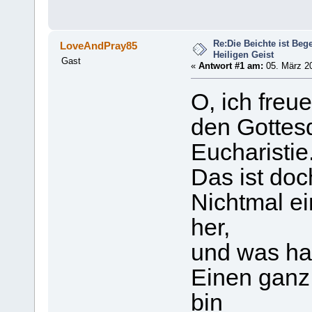
Re:Die Beichte ist Be
LoveAndPray85
Heiligen Geist
Gast
«
Antwort #1 am:
05. März 20
O, ich freu
den Gottesd
Eucharistie
Das ist doch
Nichtmal ei
her,
und was ha
Einen ganz
bin