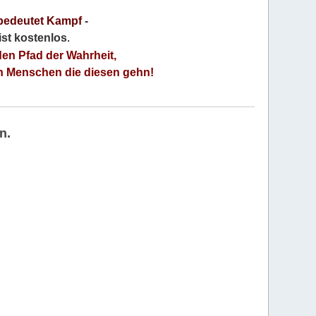
bedeutet Kampf
-
 ist kostenlos
.
den Pfad der Wahrheit,
an Menschen die diesen gehn!
n.