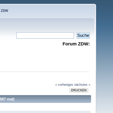
e ZDW
Forum ZDW:
« vorheriges
nächstes »
DRUCKEN
087 mal)