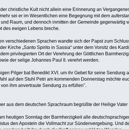
der christliche Kult nicht allein eine Erinnerung an Vergange
lmehr sei er im Wesentlichen eine Begegnung mit dem aufersta
it und Raum, und dennoch inmitten der Gemeinde gegenwärtig wer
t des ewigen Lebens breche.
en verschiedenen Sprachen wandte sich der Papst zum Schluss b
der Kirche „Santo Spirito in Sassia“ unter dem Vorsitz des Kard
dem privilegierten Ort der Verehrung der Göttlichen Barmherzi
ie der selige Johannes Paul II. verehrt werden.
igen Pilger bat Benedikt XVI. um ihr Gebet für seine Sendung al
hl auf den Stuhl Petri am kommenden Donnerstag möchte euch b
r von ihm anvertraute Sendung zu erfüllen".
her aus dem deutschen Sprachraum begrüßte der Heilige Vater 
am heutigen Sonntag der Barmherzigkeit alle deutschsprachige
istus den Aposteln die Vollmacht zur Sündenvergebung. Und de