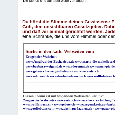
Die Menüs sind auf jeder Seite vorhanden.
.
Du hörst die Stimme deines Gewissens: Es 
Gott, den unsichtbaren Gesetzgeber. Daher
und daß wir einmal gerichtet werden. Jeder
eine Schranke, die uns vom Himmel oder der H
Suche in den kath. Webseiten von:
Zeugen der Wahrheit
www.Jungfrau-der-Eucharistie.de
www.maria-die-makellose.d
www.barbara-weigand.de
www.adoremus.de
www.pater-pio.de
www.gebete.ch
www.gottliebtuns.com
www.assisi.ch
www.adorare.ch
www.das-haus-lazarus.ch
www.wallfahrten.ch
Dieses Forum ist mit folgenden Webseiten verlinkt
Zeugen der Wahrheit
-
www.assisi.ch
-
www.adorare.ch
-
Jungfra
www.wallfahrten.ch
-
www.gebete.ch
-
www.segenskreis.at
-
barb
www.gottliebtuns.com
-
www.das-haus-lazarus.ch
-
www.pater-pi