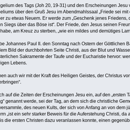
lium des Tags (Joh 20, 19-31) und den Erscheinungen Jesu vo
eliums über den Gruß Jesu im Abendmahlssaal „Friede sei mit eu
ier zu etwas Neuem. Er werde zum „Geschenk jenes Friedens, d
en Siegs über das Böse ist“. Der Friede, den Jesus seinen Freun
 habe, am Kreuz zu sterben, „wie ein mildes und demütiges Lam
e Johannes Paul II. den Sonntag nach Ostern der Göttlichen B
dem Bild der durchbohrten Seite Christi, aus der Blut und Wasse
terlichen Sakramente der Taufe und der Eucharistie hervor: we
igen Lebens.
en auch wir mit der Kraft des Heiligen Geistes, der Christus v
rbringen“.
ch auf die Zeiten der Erscheinungen Jesu ein, auf den „ersten 
g“ genannt werde, sei der Tag, an dem sich die christliche Gem
 versammle, des neuen Kults, der sich von Anfang an von dem j
rn „ist ein sehr starker Beweis für die Auferstehung Christi, da 
is die ersten Christen dazu veranlassen konnte, einen gegenü