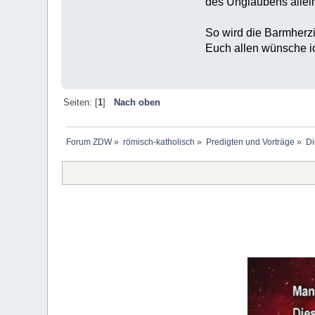
des Unglaubens allein
So wird die Barmherzi
Euch allen wünsche ic
Seiten: [
1
]
Nach oben
Forum ZDW
»
römisch-katholisch
»
Predigten und Vorträge
»
Di