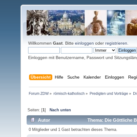
Willkommen
Gast
. Bitte
einloggen
oder
registrieren
.
Einloggen mit Benutzername, Passwort und Sitzungslä
Übersicht
Hilfe
Suche
Kalender
Einloggen
Regi
Forum ZDW
»
römisch-katholisch
»
Predigten und Vorträge
»
Di
Seiten: [
1
]
Nach unten
Autor
Thema: Die Göttliche B
0 Mitglieder und 1 Gast betrachten dieses Thema.