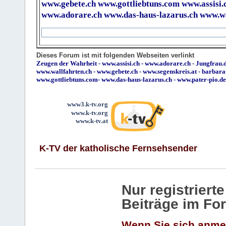
www.gebete.ch
www.gottliebtuns.com
www.assisi.
www.adorare.ch
www.das-haus-lazarus.ch
www.wa
Dieses Forum ist mit folgenden Webseiten verlinkt
Zeugen der Wahrheit
-
www.assisi.ch
-
www.adorare.ch
-
Jungfrau.d
www.wallfahrten.ch
-
www.gebete.ch
-
www.segenskreis.at
-
barbara
www.gottliebtuns.com
-
www.das-haus-lazarus.ch
-
www.pater-pio.de
www3.k-tv.org
www.k-tv.org
www.k-tv.at
K-TV der katholische Fernsehsender
Nur registrier
Beiträge im Fo
Wenn Sie sich anme