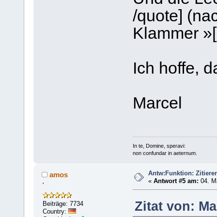
/quote] (na
Klammer »[
Ich hoffe, d
Marcel
In te, Domine, speravi:
non confundar in aeternum.
Antw:Funktion: Zitiere
amos
«
Antwort #5 am:
04. Ma
'
Zitat von: Ma
Beiträge: 7734
Country: