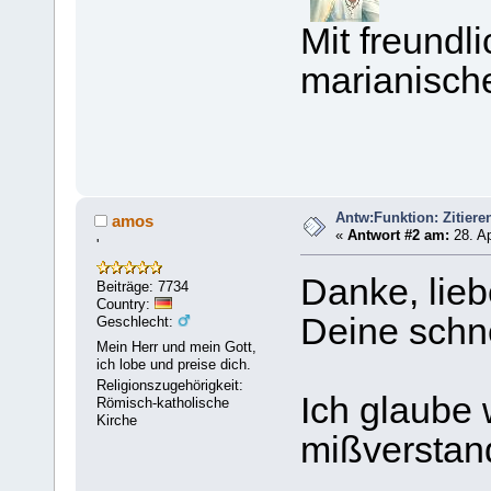
Mit freundl
marianisch
Antw:Funktion: Zitiere
amos
«
Antwort #2 am:
28. Ap
'
Danke, lieb
Beiträge: 7734
Country:
Deine schne
Geschlecht:
Mein Herr und mein Gott,
ich lobe und preise dich.
Religionszugehörigkeit:
Ich glaube
Römisch-katholische
Kirche
mißverstan