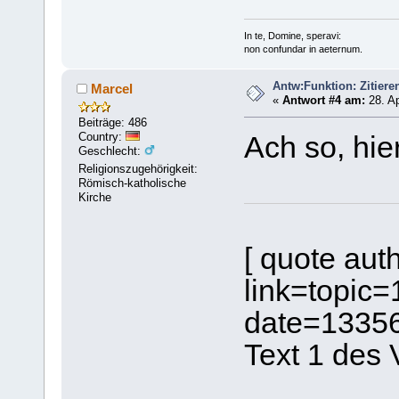
In te, Domine, speravi:
non confundar in aeternum.
Antw:Funktion: Zitiere
Marcel
«
Antwort #4 am:
28. Ap
Beiträge: 486
Country:
Ach so, hier
Geschlecht:
Religionszugehörigkeit:
Römisch-katholische
Kirche
[ quote aut
link=topi
date=1335
Text 1 des 