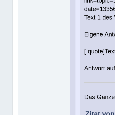
link=topi
date=1335
Text 1 des 
Eigene Ant
[ quote]Tex
Antwort auf
Das Ganze 
Zitat von