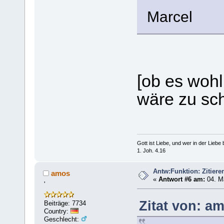
Marcel
[ob es wohl
wäre zu sc
Gott ist Liebe, und wer in der Liebe bl
1. Joh. 4.16
Antw:Funktion: Zitiere
amos
«
Antwort #6 am:
04. Ma
'
Zitat von: a
Beiträge: 7734
Country:
Geschlecht: