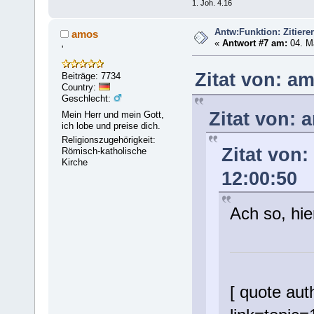
1. Joh. 4.16
Antw:Funktion: Zitiere
amos
«
Antwort #7 am:
04. Ma
'
Zitat von: a
Beiträge: 7734
Country:
Geschlecht:
Zitat von: 
Mein Herr und mein Gott,
ich lobe und preise dich.
Religionszugehörigkeit:
Zitat von:
Römisch-katholische
Kirche
12:00:50
Ach so, hie
[ quote au