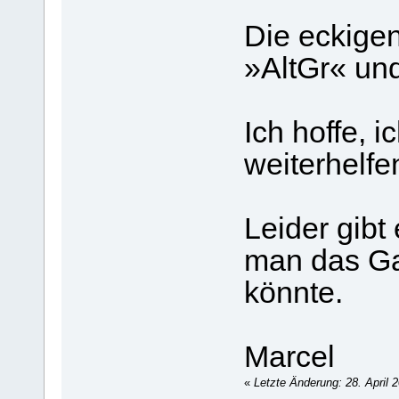
Die eckige
»AltGr« un
Ich hoffe, i
weiterhelfe
Leider gibt
man das Ga
könnte.
Marcel
«
Letzte Änderung: 28. April 