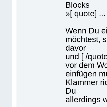
Blocks
»[ quote] ...
Wenn Du ei
möchtest, s
davor
und [ /quot
vor dem Wor
einfügen mu
Klammer ric
Du
allerdings 