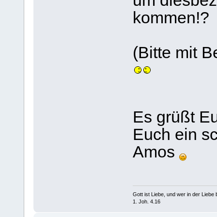
um diesbezü
kommen!?
(Bitte mit B
Es grüßt E
Euch ein s
Amos
Gott ist Liebe, und wer in der Liebe bl
1. Joh. 4.16