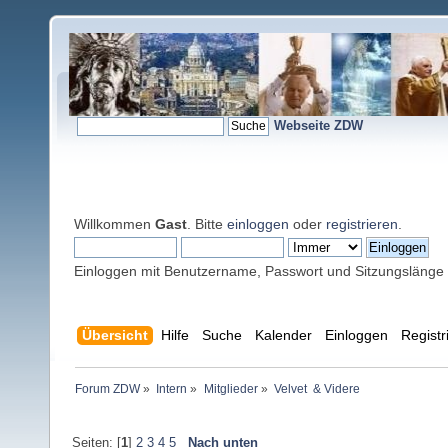
Webseite ZDW
Willkommen
Gast
. Bitte
einloggen
oder
registrieren
.
Einloggen mit Benutzername, Passwort und Sitzungslänge
Übersicht
Hilfe
Suche
Kalender
Einloggen
Registr
Forum ZDW
»
Intern
»
Mitglieder
»
Velvet  & Videre
Seiten: [
1
]
2
3
4
5
Nach unten