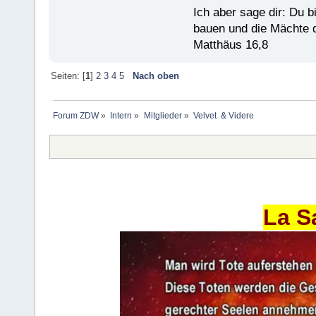
Ich aber sage dir: Du 
bauen und die Mächte d
Matthäus 16,8
Seiten: [
1
]
2
3
4
5
Nach oben
Forum ZDW
»
Intern
»
Mitglieder
»
Velvet  & Videre
La S