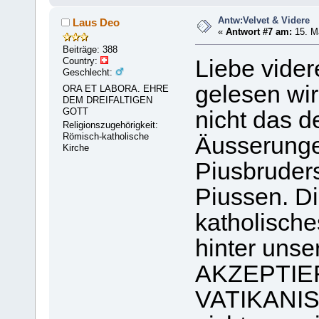
Antw:Velvet & Videre
Laus Deo
«
Antwort #7 am:
15. Ma
Beiträge: 388
Country:
Liebe vide
Geschlecht:
gelesen wir
ORA ET LABORA. EHRE
DEM DREIFALTIGEN
GOTT
nicht das de
Religionszugehörigkeit:
Römisch-katholische
Äusserunge
Kirche
Piusbruder
Piussen. Di
katholisch
hinter un
AKZEPTIE
VATIKANISC