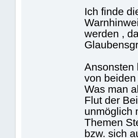
Ich finde d
Warnhinwei
werden , da
Glaubensgr
Ansonsten 
von beiden 
Was man abe
Flut der Be
unmöglich m
Themen Ste
bzw. sich 