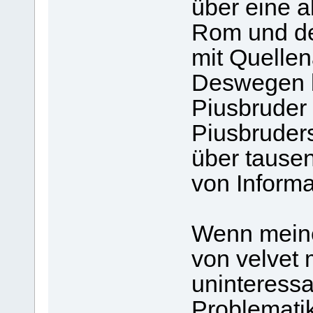
über eine a
Rom und de
mit Quelle
Deswegen b
Piusbruder 
Piusbruders
über tause
von Informa
Wenn meine
von velvet
uninteressa
Problemati