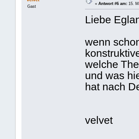
«
Antwort #6 am:
15. Ma
Gast
Liebe Eglan
wenn schon 
konstruktive
welche The
und was hi
hat nach D
velvet