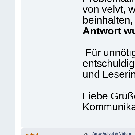
von velvt, 
beinhalten,
Antwort wu
Für unnötig
entschuldig
und Leseri
Liebe Grüße
Kommunikat
Antw:Velvet & Videre
velvet