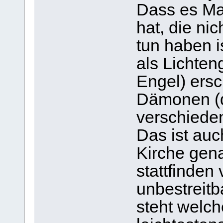
Dass es Ma
hat, die nic
tun haben i
als Lichten
Engel) ers
Dämonen (di
verschiede
Das ist au
Kirche gen
stattfinden
unbestreitba
steht welch