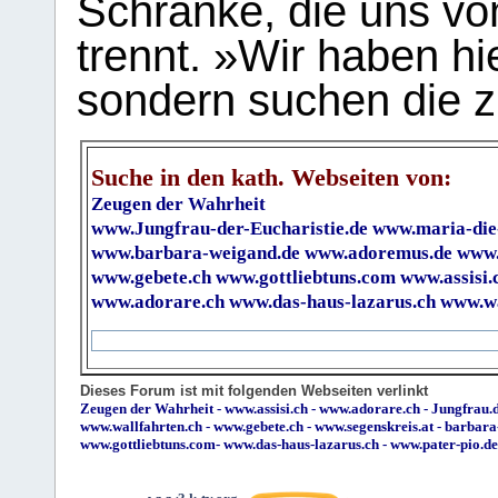
Schranke, die uns vo
trennt. »Wir haben hi
sondern suchen die z
Suche in den kath. Webseiten von:
Zeugen der Wahrheit
www.Jungfrau-der-Eucharistie.de
www.maria-die
www.barbara-weigand.de
www.adoremus.de
www.
www.gebete.ch
www.gottliebtuns.com
www.assisi.
www.adorare.ch
www.das-haus-lazarus.ch
www.wa
Dieses Forum ist mit folgenden Webseiten verlinkt
Zeugen der Wahrheit
-
www.assisi.ch
-
www.adorare.ch
-
Jungfrau.d
www.wallfahrten.ch
-
www.gebete.ch
-
www.segenskreis.at
-
barbara
www.gottliebtuns.com
-
www.das-haus-lazarus.ch
-
www.pater-pio.de