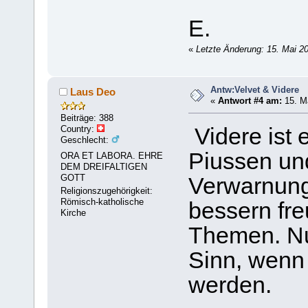
E.
«
Letzte Änderung: 15. Mai 20
Antw:Velvet & Videre
Laus Deo
«
Antwort #4 am:
15. Ma
Beiträge: 388
Country:
Videre ist 
Geschlecht:
Piussen un
ORA ET LABORA. EHRE
DEM DREIFALTIGEN
GOTT
Verwarnunge
Religionszugehörigkeit:
Römisch-katholische
bessern fre
Kirche
Themen. Nu
Sinn, wenn
werden.