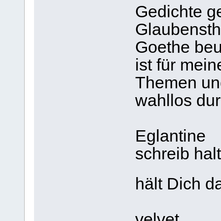
Gedichte ge
Glaubenst
Goethe beu
ist für mei
Themen un
wahllos du
Eglantine
schreib hal
hält Dic
velvet