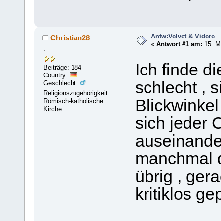
Antw:Velvet & Videre
Christian28
«
Antwort #1 am:
15. Ma
.
Ich finde di
Beiträge: 184
Country:
schlecht , 
Geschlecht:
Religionszugehörigkeit:
Blickwinkel
Römisch-katholische
Kirche
sich jeder C
auseinander
manchmal d
übrig , ger
kritiklos g