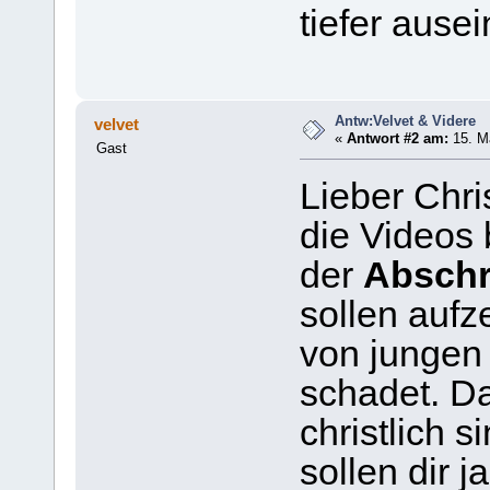
tiefer ause
Antw:Velvet & Videre
velvet
«
Antwort #2 am:
15. Ma
Gast
Lieber Chri
die Videos
der
Absch
sollen aufz
von jungen 
schadet. Da
christlich s
sollen dir j