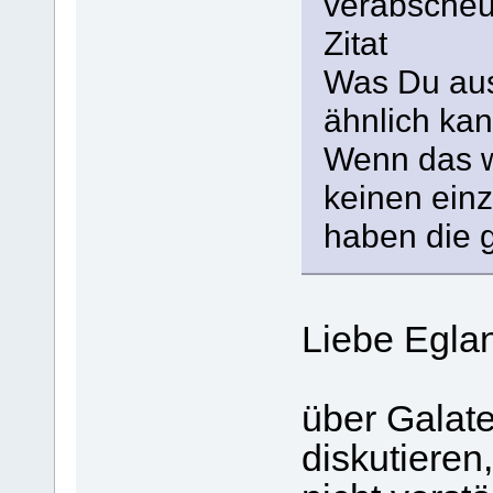
verabscheu
Zitat
Was Du aus
ähnlich ka
Wenn das w
keinen ein
haben die 
Liebe Eglan
über Galate
diskutieren