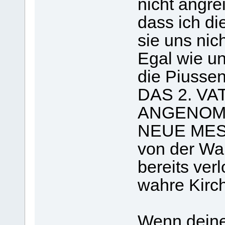
nicht angre
dass ich di
sie uns nic
Egal wie u
die Piussen 
DAS 2. VA
ANGENOMM
NEUE MESS
von der Wah
bereits ver
wahre Kirc
Wenn deine