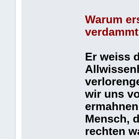
Warum ersc
verdammt
Er weiss 
Allwissenh
verloreng
wir uns v
ermahnen 
Mensch, d
rechten w