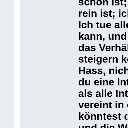
schön ist
rein ist; i
Ich tue al
kann, und
das Verhä
steigern 
Hass, nic
du eine In
als alle I
vereint in
könntest d
und die W