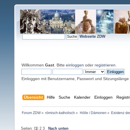
Webseite ZDW
Willkommen
Gast
. Bitte
einloggen
oder
registrieren
.
Einloggen mit Benutzername, Passwort und Sitzungslänge
Übersicht
Hilfe
Suche
Kalender
Einloggen
Registr
Forum ZDW
»
römisch-katholisch
»
Hölle / Dämonen
»
Existenz de
Seiten: [
1
]
2
3
Nach unten