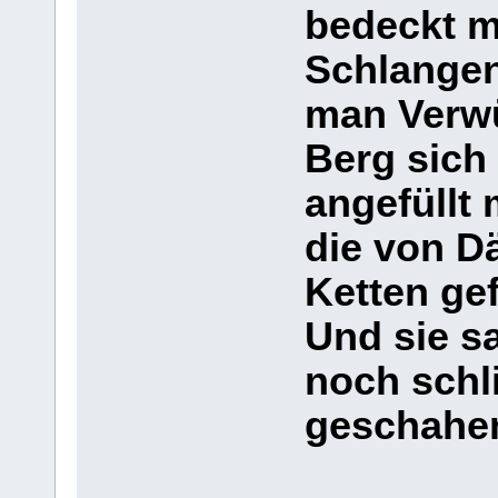
bedeckt m
Schlangen
man Verwü
Berg sich 
angefüllt
die von D
Ketten ge
Und sie s
noch schl
geschahe