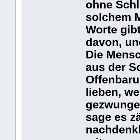
ohne Schle
solchem M
Worte gib
davon, un
Die Mensc
aus der S
Offenbaru
lieben, w
gezwungen
sage es z
nachdenkl