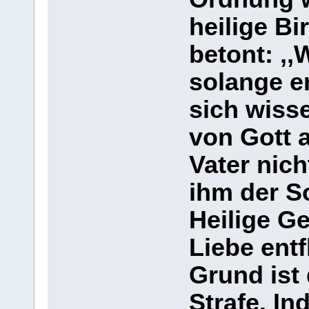
heilige B
betont: ,,
solange er
sich wisse
von Gott 
Vater nic
ihm der S
Heilige Ge
Liebe ent
Grund ist 
Strafe. In