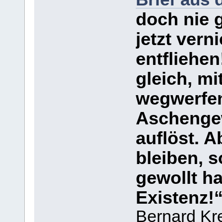
doch nie 
jetzt vern
entfliehe
gleich, m
wegwerfen
Aschengew
auflöst. 
bleiben, s
gewollt ha
Existenz
Bernard Kr