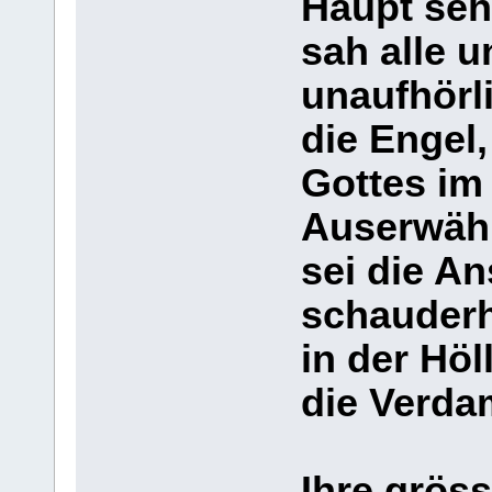
Haupt seh
sah alle u
unaufhörli
die Engel,
Gottes im
Auserwähl
sei die A
schauderh
in der Höl
die Verda
Ihre gröss