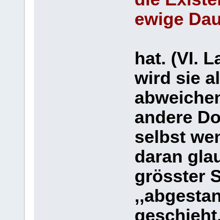
ewige Dau
hat. (VI. 
wird sie a
abweichen
andere Do
selbst we
daran gla
grösster 
,,abgesta
geschieht