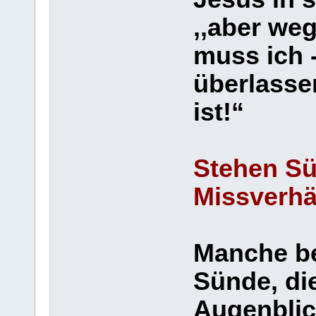
,,aber weg
muss ich 
überlassen
ist!“
Stehen Sü
Missverhä
Manche be
Sünde, di
Augenblic