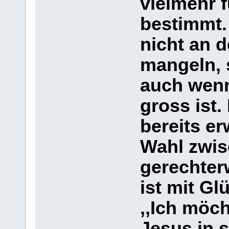
vielmehr f
bestimmt.
nicht an 
mangeln, 
auch wenn
gross ist.
bereits er
Wahl zwis
gerechter
ist mit Gl
,,Ich möch
Jesus in s