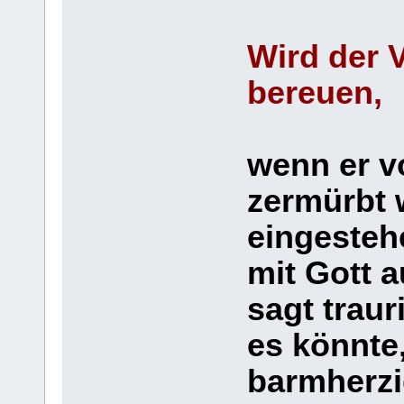
Wird der 
bereuen,
wenn er v
zermürbt 
eingesteh
mit Gott 
sagt traur
es könnte
barmherzig