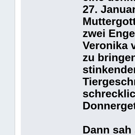
27. Januar
Muttergot
zwei Engel
Veronika v
zu bringen
stinkende
Tiergesch
schreckli
Donnerget
Dann sah 