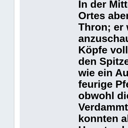
In der Mit
Ortes abe
Thron; er 
anzuschau
Köpfe vol
den Spitz
wie ein A
feurige Pf
obwohl di
Verdammte
konnten a