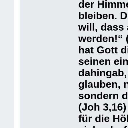
der Himme
bleiben. D
will, dass
werden!“ (
hat Gott d
seinen ei
dahingab, 
glauben, 
sondern d
(Joh 3,16
für die Hö