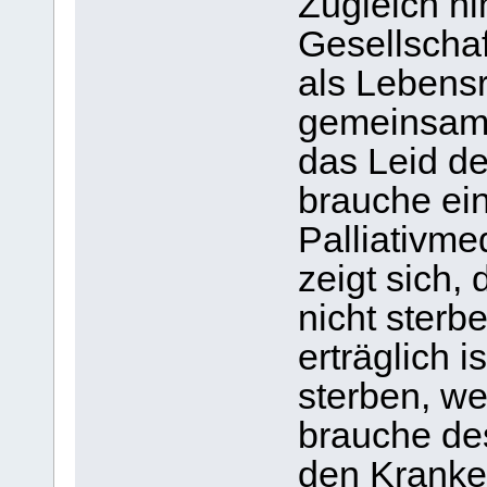
Zugleich ni
Gesellscha
als Lebensr
gemeinsam 
das Leid de
brauche ei
Palliativmed
zeigt sich,
nicht ster
erträglich i
sterben, we
brauche des
den Kranke