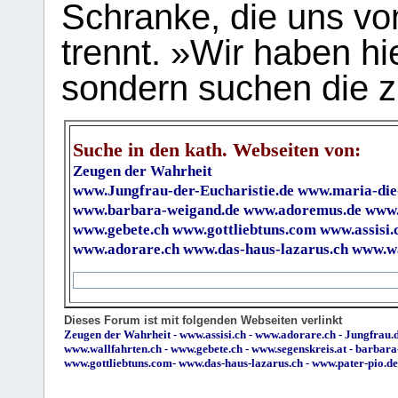
Schranke, die uns vo
trennt. »Wir haben hi
sondern suchen die z
Suche in den kath. Webseiten von:
Zeugen der Wahrheit
www.Jungfrau-der-Eucharistie.de
www.maria-die
www.barbara-weigand.de
www.adoremus.de
www.
www.gebete.ch
www.gottliebtuns.com
www.assisi.
www.adorare.ch
www.das-haus-lazarus.ch
www.wa
Dieses Forum ist mit folgenden Webseiten verlinkt
Zeugen der Wahrheit
-
www.assisi.ch
-
www.adorare.ch
-
Jungfrau.d
www.wallfahrten.ch
-
www.gebete.ch
-
www.segenskreis.at
-
barbara
www.gottliebtuns.com
-
www.das-haus-lazarus.ch
-
www.pater-pio.de