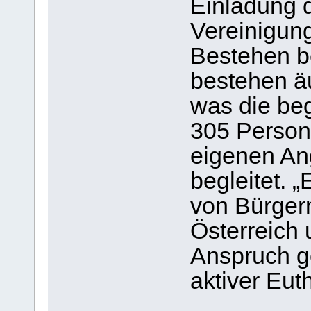
Einladung d
Vereinigung 
Bestehen b
bestehen ä
was die begl
305 Person
eigenen An
begleitet. 
von Bürger
Österreich 
Anspruch 
aktiver Eut