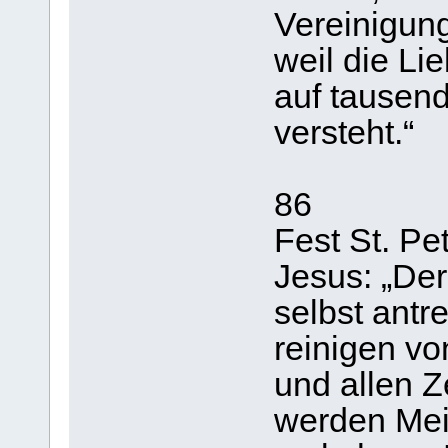
Vereinigung
weil die L
auf tausend
versteht.“
86
Fest St. Pe
Jesus: „De
selbst antr
reinigen v
und allen Z
werden Mei