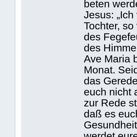
beten werde
Jesus: „Ich
Tochter, so
des Fegefeu
des Himmels
Ave Maria 
Monat. Seid 
das Gerede
euch nicht
zur Rede st
daß es euch
Gesundheit
werdet eure