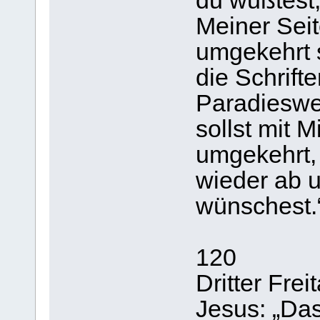
du wußtest,
Meiner Seite
umgekehrt s
die Schrift
Paradiesweg
sollst mit M
umgekehrt,
wieder ab u
wünschest.
120
Dritter Fre
Jesus: „Das