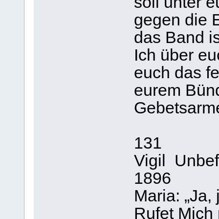
soll unter 
gegen die E
das Band i
Ich über e
euch das f
eurem Bünd
Gebetsarme
131
Vigil Unbe
1896
Maria: „Ja,
Rufet Mich 