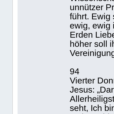
unnützer Pr
führt. Ewig 
ewig, ewig 
Erden Lieb
höher soll 
Vereinigung
94
Vierter Don
Jesus: „Da
Allerheilig
seht, Ich b