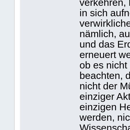
verkehren,
in sich auf
verwirklich
nämlich, au
und das Erd
erneuert w
ob es nicht
beachten, d
nicht der M
einziger Ak
einzigen H
werden, nich
Wissenschaf