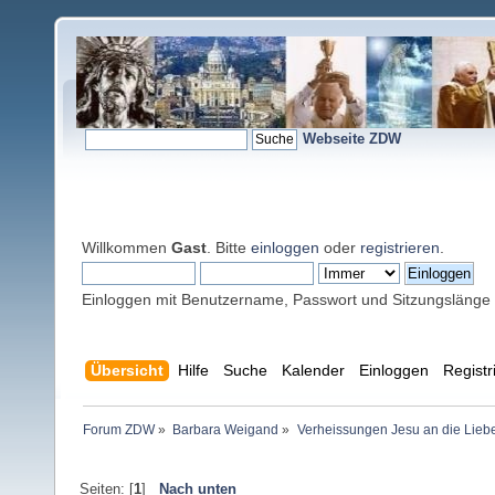
Webseite ZDW
Willkommen
Gast
. Bitte
einloggen
oder
registrieren
.
Einloggen mit Benutzername, Passwort und Sitzungslänge
Übersicht
Hilfe
Suche
Kalender
Einloggen
Registr
Forum ZDW
»
Barbara Weigand
»
Verheissungen Jesu an die Lieb
Seiten: [
1
]
Nach unten