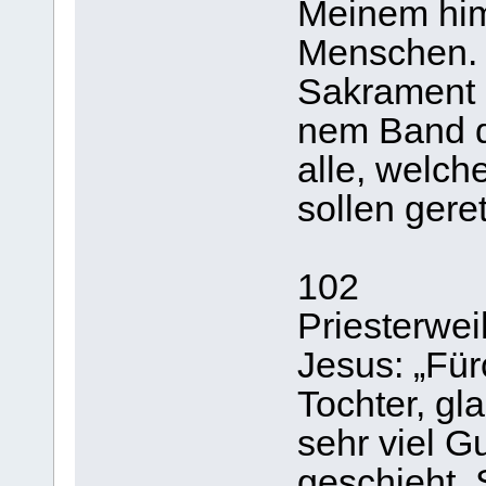
Meinem him
Menschen. I
Sakrament d
nem Band d
alle, welch
sollen geret
102
Priesterwe
Jesus: „Für
Tochter, gl
sehr viel G
geschieht. 