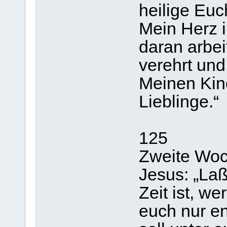
heilige Euch
Mein Herz i
daran arbei
verehrt un
Meinen Kind
Lieblinge.“
125
Zweite Wo
Jesus: „La
Zeit ist, w
euch nur en