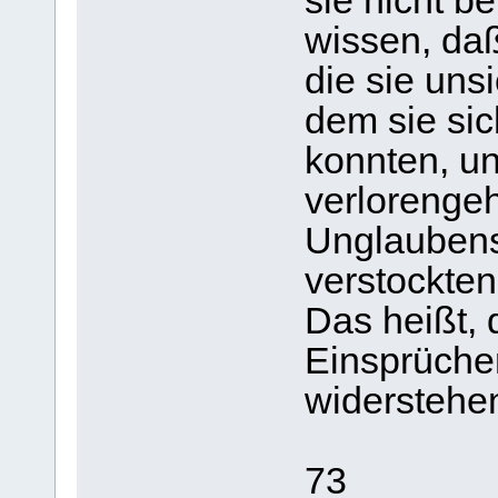
sie nicht b
wissen, daß
die sie unsi
dem sie sic
konnten, u
verlorengeh
Unglaubens
verstockten
Das heißt, 
Einsprüche
widerstehe
73