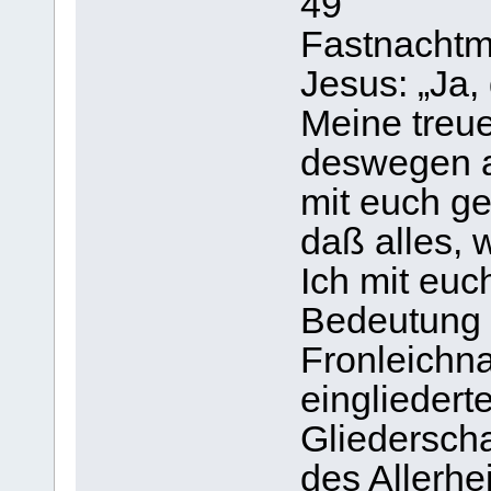
49
Fastnachtm
Jesus: „Ja, 
Meine treu
deswegen a
mit euch ge
daß alles, 
Ich mit euc
Bedeutung h
Fronleichn
eingliederte
Gliederscha
des Allerhe