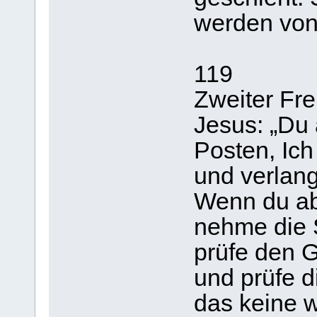
werden von 
119
Zweiter Fre
Jesus: „Du 
Posten, Ich
und verlan
Wenn du abe
nehme die S
prüfe den G
und prüfe 
das keine w