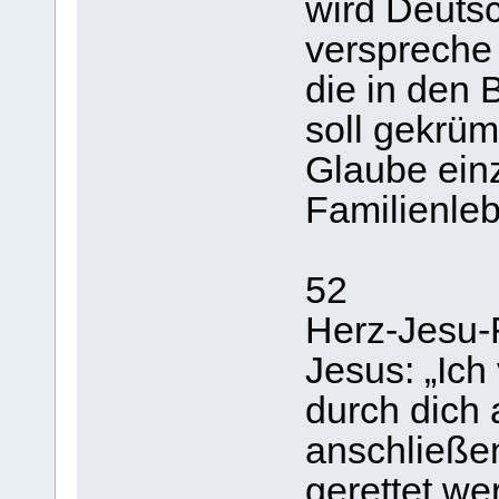
wird Deutsc
verspreche 
die in den 
soll gekrüm
Glaube ein
Familienleb
52
Herz-Jesu-
Jesus: „Ich
durch dich 
anschließen
gerettet we