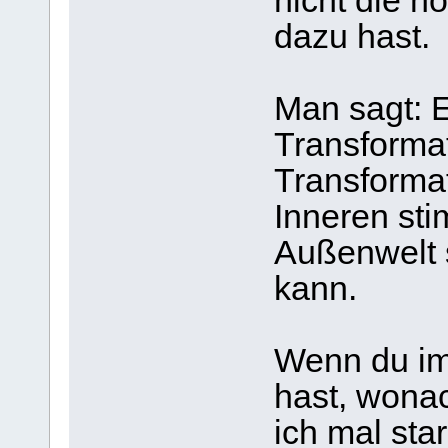
nicht die nö
dazu hast.
Man sagt: E
Transformat
Transformat
Inneren st
Außenwelt 
kann.
Wenn du im
hast, wonac
ich mal sta