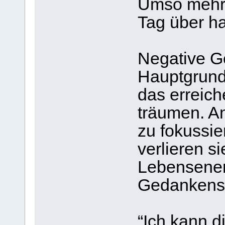
Umso mehr 
Tag über ha
Negative G
Hauptgrund
das erreich
träumen. An
zu fokussi
verlieren si
Lebensener
Gedankens
“Ich kann d