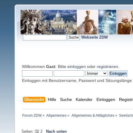
Webseite ZDW
Willkommen
Gast
. Bitte
einloggen
oder
registrieren
.
Einloggen mit Benutzername, Passwort und Sitzungslänge
Übersicht
Hilfe
Suche
Kalender
Einloggen
Registr
Forum ZDW
»
Allgemeines
»
Allgemeines & Alltägliches
»
Seelisc
Seiten: [
1
]
2
Nach unten