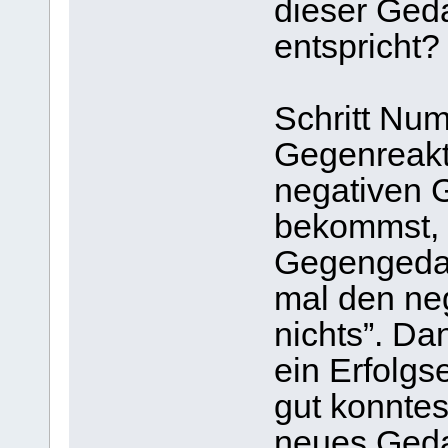
dieser Geda
entspricht?
Schritt Num
Gegenreakti
negativen 
bekommst, 
Gegengedan
mal den ne
nichts”. Da
ein Erfolgs
gut konntes
neues Ged