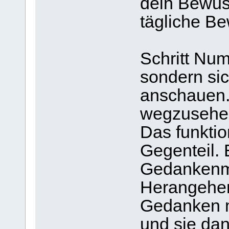
dein Bewuss
tägliche B
Schritt Num
sondern sic
anschauen.
wegzusehen
Das funktion
Gegenteil. 
Gedankenmu
Herangehen
Gedanken m
und sie da