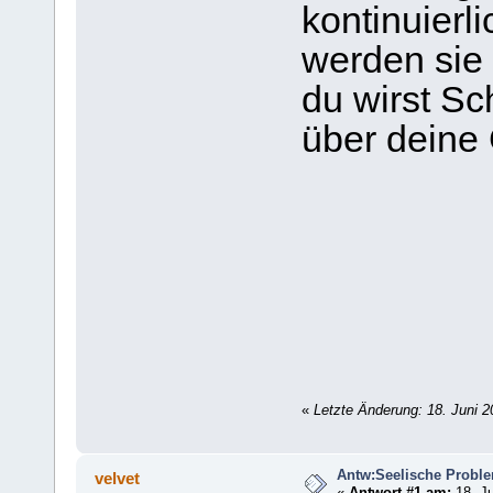
kontinuier
werden sie
du wirst Sch
über deine
«
Letzte Änderung: 18. Juni 2
Antw:Seelische Probl
velvet
«
Antwort #1 am:
18. Ju