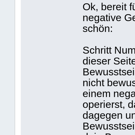
Ok, bereit f
negative G
schön:
Schritt Numm
dieser Sei
Bewusstsein
nicht bewus
einem nega
operierst, 
dagegen un
Bewusstsein