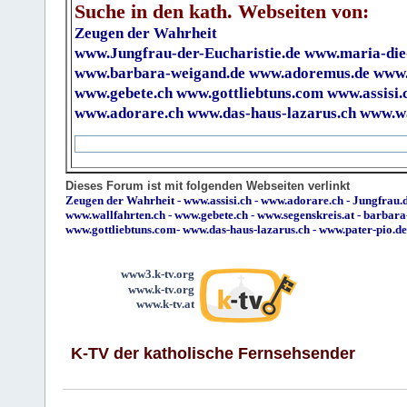
Suche in den kath. Webseiten von:
Zeugen der Wahrheit
www.Jungfrau-der-Eucharistie.de
www.maria-die
www.barbara-weigand.de
www.adoremus.de
www.
www.gebete.ch
www.gottliebtuns.com
www.assisi.
www.adorare.ch
www.das-haus-lazarus.ch
www.wa
Dieses Forum ist mit folgenden Webseiten verlinkt
Zeugen der Wahrheit
-
www.assisi.ch
-
www.adorare.ch
-
Jungfrau.d
www.wallfahrten.ch
-
www.gebete.ch
-
www.segenskreis.at
-
barbara
www.gottliebtuns.com
-
www.das-haus-lazarus.ch
-
www.pater-pio.de
www3.k-tv.org
www.k-tv.org
www.k-tv.at
K-TV der katholische Fernsehsender