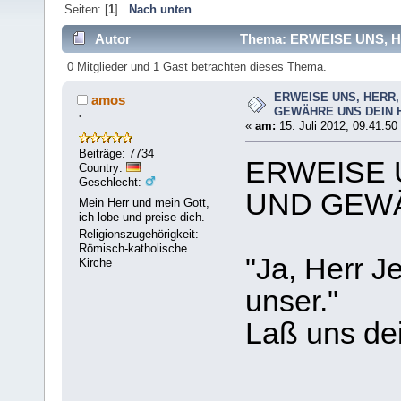
Seiten: [
1
]
Nach unten
Autor
Thema: ERWEISE UNS, H
9328 mal)
0 Mitglieder und 1 Gast betrachten dieses Thema.
ERWEISE UNS, HERR,
amos
GEWÄHRE UNS DEIN H
'
«
am:
15. Juli 2012, 09:41:50
Beiträge: 7734
ERWEISE 
Country:
Geschlecht:
UND GEWÄ
Mein Herr und mein Gott,
ich lobe und preise dich.
Religionszugehörigkeit:
Römisch-katholische
"Ja, Herr J
Kirche
unser."
Laß uns dei