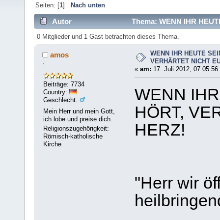
Seiten: [
1
]
Nach unten
Autor
Thema: WENN IHR HEUT
(Gelesen 10417 mal)
0 Mitglieder und 1 Gast betrachten dieses Thema.
WENN IHR HEUTE SEI
amos
VERHÄRTET NICHT E
'
«
am:
17. Juli 2012, 07:05:56
Beiträge: 7734
WENN IHR
Country:
Geschlecht:
HÖRT, VE
Mein Herr und mein Gott,
ich lobe und preise dich.
HERZ!
Religionszugehörigkeit:
Römisch-katholische
Kirche
"Herr wir ö
heilbringen