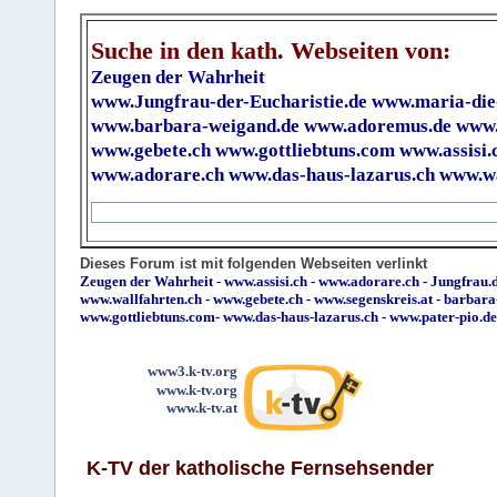
Suche in den kath. Webseiten von:
Zeugen der Wahrheit
www.Jungfrau-der-Eucharistie.de
www.maria-die
www.barbara-weigand.de
www.adoremus.de
www.
www.gebete.ch
www.gottliebtuns.com
www.assisi.
www.adorare.ch
www.das-haus-lazarus.ch
www.wa
Dieses Forum ist mit folgenden Webseiten verlinkt
Zeugen der Wahrheit
-
www.assisi.ch
-
www.adorare.ch
-
Jungfrau.d
www.wallfahrten.ch
-
www.gebete.ch
-
www.segenskreis.at
-
barbara
www.gottliebtuns.com
-
www.das-haus-lazarus.ch
-
www.pater-pio.de
www3.k-tv.org
www.k-tv.org
www.k-tv.at
K-TV der katholische Fernsehsender