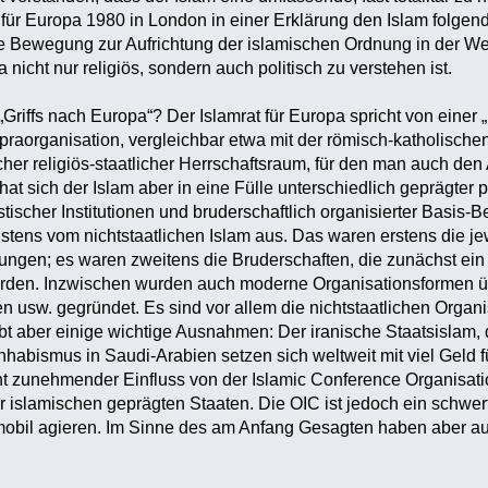
t für Europa 1980 in London in einer Erklärung den Islam folgen
Bewegung zur Aufrichtung der islamischen Ordnung in der Welt.“
nicht nur religiös, sondern auch politisch zu verstehen ist.
„Griffs nach Europa“? Der Islamrat für Europa spricht von einer 
praorganisation, vergleichbar etwa mit der römisch-katholischen
licher religiös-staatlicher Herrschaftsraum, für den man auch d
at sich der Islam aber in eine Fülle unterschiedlich geprägter po
istischer Institutionen und bruderschaftlich organisierter Basi
istens vom nichtstaatlichen Islam aus. Das waren erstens die je
erungen; es waren zweitens die Bruderschaften, die zunächst ein
t wurden. Inzwischen wurden auch moderne Organisationsformen
 usw. gegründet. Es sind vor allem die nichtstaatlichen Organi
bt aber einige wichtige Ausnahmen: Der iranische Staatsislam, 
habismus in Saudi-Arabien setzen sich weltweit mit viel Geld fü
t zunehmender Einfluss von der Islamic Conference Organisati
slamischen geprägten Staaten. Die OIC ist jedoch ein schwerfä
obil agieren. Im Sinne des am Anfang Gesagten haben aber auc