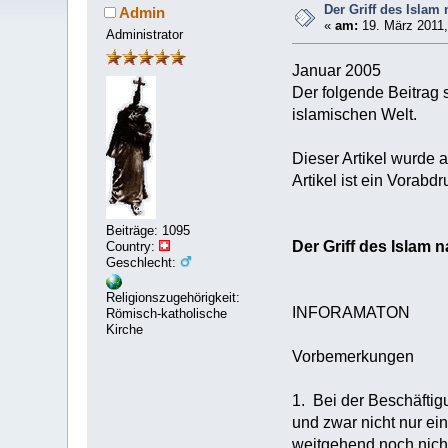
Der Griff des Islam
Admin
«
am:
19. März 2011,
Administrator
Januar 2005
Der folgende Beitrag
islamischen Welt.
Dieser Artikel wurde 
Artikel ist ein Vorab
Beiträge: 1095
Der Griff des Islam 
Country:
Geschlecht:
Religionszugehörigkeit:
INFORAMATON
Römisch-katholische
Kirche
Vorbemerkungen
1. Bei der Beschäftig
und zwar nicht nur ei
weitgehend noch nicht