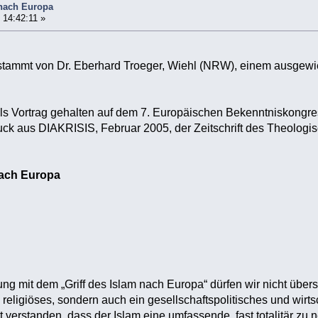
 nach Europa
 14:42:11 »
 stammt von Dr. Eberhard Troeger, Wiehl (NRW), einem ausgew
als Vortrag gehalten auf dem 7. Europäischen Bekenntniskongre
druck aus DIAKRISIS, Februar 2005, der Zeitschrift des Theol
nach Europa
ung mit dem „Griff des Islam nach Europa“ dürfen wir nicht übe
n religiöses, sondern auch ein gesellschaftspolitisches und wi
 verstanden, dass der Islam eine umfassende, fast totalitär z