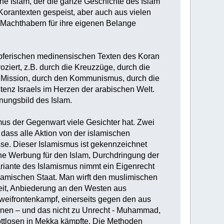
che Islam, der die ganze Geschichte des Islam
Korantexten gespeist, aber auch aus vielen
n Machthabern für ihre eigenen Belange
mpferischen medinensischen Texten des Koran
oziert, z.B. durch die Kreuzzüge, durch die
he Mission, durch den Kommunismus, durch die
stenz Israels im Herzen der arabischen Welt.
nungsbild des Islam.
us der Gegenwart viele Gesichter hat. Zwei
, dass alle Aktion von der islamischen
se. Dieser Islamismus ist gekennzeichnet
iche Werbung für den Islam, Durchdringung der
riante des Islamismus nimmt ein Eigenrecht
lamischen Staat. Man wirft den muslimischen
eit, Anbiederung an den Westen aus
Zweifrontenkampf, einerseits gegen den aus
 ihnen – und das nicht zu Unrecht - Muhammad,
ttlosen in Mekka kämpfte. Die Methoden