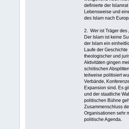
definierte der Islamra
Lebensweise und eine 
des Islam nach Europa 
2. Wer ist Träger des 
Der Islam ist keine Su
der Islam ein einheit
Laufe der Geschichte h
theologischer und jur
Aktivitäten gingen me
schiitischen Absplitt
teilweise politisier
Verbände, Konferenzen
Expansion sind. Es gi
und der staatliche Wah
politischen Bühne geh
Zusammenschluss der i
Organisationen sehr m
politische Agenda.