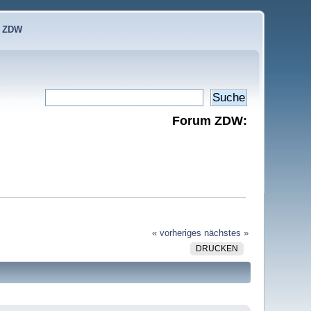
e ZDW
Forum ZDW:
« vorheriges
nächstes »
DRUCKEN