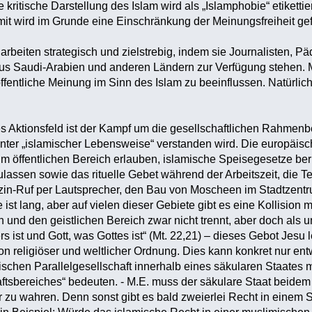
e kritische Darstellung des Islam wird als „Islamphobie“ etikett
mit wird im Grunde eine Einschränkung der Meinungsfreiheit gef
beiten strategisch und zielstrebig, indem sie Journalisten, P
s Saudi-Arabien und anderen Ländern zur Verfügung stehen.
fentliche Meinung im Sinn des Islam zu beeinflussen. Natürlich i
s Aktionsfeld ist der Kampf um die gesellschaftlichen Rahmen
unter „islamischer Lebensweise“ verstanden wird. Die europäisc
m öffentlichen Bereich erlauben, islamische Speisegesetze ber
zulassen sowie das rituelle Gebet während der Arbeitszeit, die
zzin-Ruf per Lautsprecher, den Bau von Moscheen im Stadtzent
ist lang, aber auf vielen dieser Gebiete gibt es eine Kollision mi
h und den geistlichen Bereich zwar nicht trennt, aber doch als 
s ist und Gott, was Gottes ist“ (Mt. 22,21) – dieses Gebot Jesu 
von religiöser und weltlicher Ordnung. Dies kann konkret nur en
ischen Parallelgesellschaft innerhalb eines säkularen Staates
ftsbereiches“ bedeuten. - M.E. muss der säkulare Staat beide
er zu wahren. Denn sonst gibt es bald zweierlei Recht in einem 