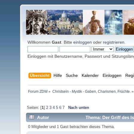
Willkommen
Gast
. Bitte
einloggen
oder
registrieren
.
Einloggen mit Benutzername, Passwort und Sitzungslä
Übersicht
Hilfe
Suche
Kalender
Einloggen
Regi
Forum ZDW
»
Christsein - Mystik - Gaben, Charismen, Früchte.
»
Seiten: [
1
]
2
3
4
5
6
7
Nach unten
Autor
Thema: Der Griff des I
0 Mitglieder und 1 Gast betrachten dieses Thema.