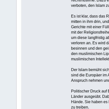
Nichtmuslime. Dazu ei
verboten, den Islam z
Es ist klar, dass das
mitten in ihm drin, u
Gerichte mit einer Fü
mit der Religionsfreih
um diese langfristig 
verloren an. Es wird 
besinnen und den geis
den muslimischen Lip
muslimischen Intellek
Der Islam bemüht sic
sind die Europäer im A
Anspruch nehmen und 
Politischer Druck au
Länder ausgeübt. Dabe
Hände. Sie haben es 
zu treiben.