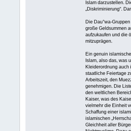
Islam darzustellen. Di
„Diskriminierung“. Da
Die Dau°wa-Gruppen ar
große Geldsummen au
aufzukaufen und die öf
mitzuprägen.
Ein genuin islamische
Islam, also das, was 
Kleiderordnung auch i
staatliche Feiertage 
Arbeitszeit, den Mue
genehmigen. Die Liste 
den weltlichen Bereic
Kaiser, was des Kaiser
vielmehr die Einheit 
Schaffung einer islam
islamischen „Herrscha
Gleichheit aller Bürg