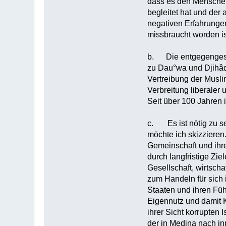
dass es den Menschen 
begleitet hat und der
negativen Erfahrungen
missbraucht worden is
b. Die entgegengeset
zu Dau°wa und Djihâd i
Vertreibung der Musli
Verbreitung liberaler 
Seit über 100 Jahren 
c. Es ist nötig zu se
möchte ich skizzieren.
Gemeinschaft und ihre
durch langfristige Zi
Gesellschaft, wirtsch
zum Handeln für sich 
Staaten und ihren Fü
Eigennutz und damit K
ihrer Sicht korrupten
der in Medina nach i