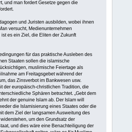
iert, und man fordert Gesetze gegen die
ordert.
ädagogen und Juristen ausbilden, wobei ihnen
 Man versucht, Medienunternehmen
st es ein Ziel, die Eliten der Zukunft
bedingungen für das praktische Ausleben des
hen Staaten sollen die islamische
ücksichtigen, muslimische Feiertage als
 Teilnahme am Freitagsgebet während der
rum, das Zinsverbot im Bankwesen usw.
t der europäisch-christlichen Tradition, die
unterschiedliche Sphären betrachtet. „Gebt dem
lehnt der genuine Islam ab. Der Islam will
tweder die Islamisierung eines Staates oder die
 mit dem Ziel der langsamen Ausweitung des
m widerstehen, um den Grundsatz der
Staat, und dies wäre eine Benachteiligung der