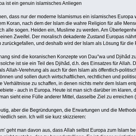
pa ist ein genuin islamisches Anliegen
inen, dass nur der moderne Islamismus ein islamisches Europa 
dem Koran, nach dem der Islam die wahre Religion für alle Mensc
ch alle sogen. Heiden ein, Muslime zu werden. Am Überlegenhei
einen Zweifel. Der moralisch dekadente Zustand Europas nährt 
 zurückgefallen, und deshalb wird der Islam als Lösung für d
ng sind die koranischen Konzepte von Dau°wa und Djihâd zu 
olche ist sie ein Teil des Djihâd, d.h. des Einsatzes für Allah
als Allah-Verehrung als auch für den Islam als öffentlich-politi
können und sollen durch wirtschaftlichen, rechtlichen und polit
che Verhältnisse zu schaffen, in denen nichts mehr dem Islam en
biete - auch in Europa. Heute ist man sich darüber im klaren, 
 man sieht eine Fülle anderer Mittel, dasselbe Ziel zu erreichen (
ndeutig, aber die Begründungen, die Erwartungen und die Metho
edlich sein. Ich will sie kurz skizzieren:
’ geht man davon aus, dass Allah selbst Europa zum Islam be