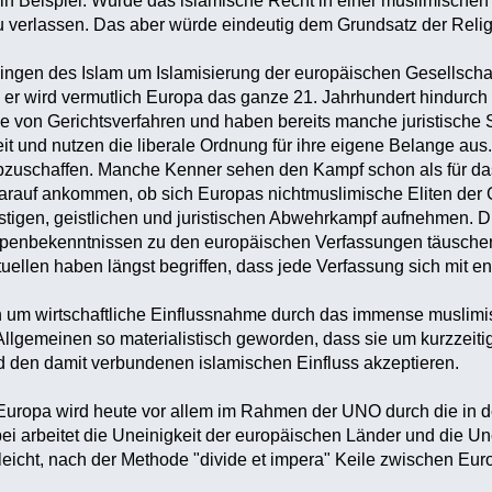
n Beispiel: Würde das islamische Recht in einer muslimischen 
u verlassen. Das aber würde eindeutig dem Grundsatz der Relig
 Ringen des Islam um Islamisierung der europäischen Gesellschaf
nd er wird vermutlich Europa das ganze 21. Jahrhundert hindurc
lle von Gerichtsverfahren und haben bereits manche juristisch
eit und nutzen die liberale Ordnung für ihre eigene Belange aus
abzuschaffen. Manche Kenner sehen den Kampf schon als für das 
darauf ankommen, ob sich Europas nichtmuslimische Eliten der
tigen, geistlichen und juristischen Abwehrkampf aufnehmen. Di
penbekenntnissen zu den europäischen Verfassungen täuschen
tuellen haben längst begriffen, dass jede Verfassung sich mit 
h um wirtschaftliche Einflussnahme durch das immense muslimi
llgemeinen so materialistisch geworden, dass sie um kurzzeitige
den damit verbundenen islamischen Einfluss akzeptieren.
f Europa wird heute vor allem im Rahmen der UNO durch die i
i arbeitet die Uneinigkeit der europäischen Länder und die Un
leicht, nach der Methode "divide et impera" Keile zwischen Eu