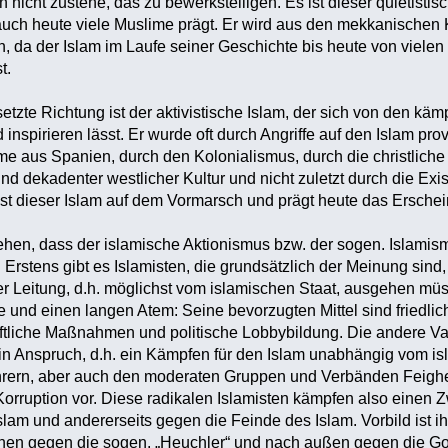
nicht zustehe, das zu bewerkstelligen. Es ist dieser quietistis
 auch heute viele Muslime prägt. Er wird aus den mekkanischen 
, da der Islam im Laufe seiner Geschichte bis heute von viele
t.
zte Richtung ist der aktivistische Islam, der sich von den kä
nspirieren lässt. Er wurde oft durch Angriffe auf den Islam prov
me aus Spanien, durch den Kolonialismus, durch die christlic
und dekadenter westlicher Kultur und nicht zuletzt durch die Exi
ist dieser Islam auf dem Vormarsch und prägt heute das Erschei
hen, dass der islamische Aktionismus bzw. der sogen. Islamism
 Erstens gibt es Islamisten, die grundsätzlich der Meinung sind
r Leitung, d.h. möglichst vom islamischen Staat, ausgehen müs
ele und einen langen Atem: Seine bevorzugten Mittel sind friedl
aftliche Maßnahmen und politische Lobbybildung. Die andere Va
in Anspruch, d.h. ein Kämpfen für den Islam unabhängig vom is
hrern, aber auch den moderaten Gruppen und Verbänden Feigh
orruption vor. Diese radikalen Islamisten kämpfen also einen 
 Islam und andererseits gegen die Feinde des Islam. Vorbild ist
nnen gegen die sogen. „Heuchler“ und nach außen gegen die Go