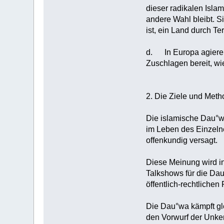
dieser radikalen Islam
andere Wahl bleibt. S
ist, ein Land durch Te
d. In Europa agieren b
Zuschlagen bereit, wi
2. Die Ziele und Met
Die islamische Dau°wa
im Leben des Einzeln
offenkundig versagt.
Diese Meinung wird in
Talkshows für die Da
öffentlich-rechtliche
Die Dau°wa kämpft gle
den Vorwurf der Unken