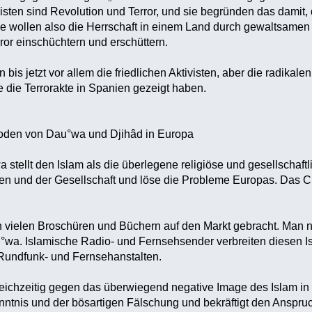
isten sind Revolution und Terror, und sie begründen das damit, 
ie wollen also die Herrschaft in einem Land durch gewaltsamen 
rror einschüchtern und erschüttern.
is jetzt vor allem die friedlichen Aktivisten, aber die radikale
e die Terrorakte in Spanien gezeigt haben.
hoden von Dau°wa und Djihâd in Europa
 stellt den Islam als die überlegene religiöse und gesellschaft
en und der Gesellschaft und löse die Probleme Europas. Das 
 vielen Broschüren und Büchern auf den Markt gebracht. Man n
u°wa. Islamische Radio- und Fernsehsender verbreiten diesen 
n Rundfunk- und Fernsehanstalten.
ichzeitig gegen das überwiegend negative Image des Islam in 
ntnis und der bösartigen Fälschung und bekräftigt den Anspru