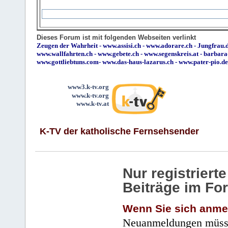
Dieses Forum ist mit folgenden Webseiten verlinkt
Zeugen der Wahrheit
-
www.assisi.ch
-
www.adorare.ch
-
Jungfrau.d
www.wallfahrten.ch
-
www.gebete.ch
-
www.segenskreis.at
-
barbara
www.gottliebtuns.com
-
www.das-haus-lazarus.ch
-
www.pater-pio.de
www3.k-tv.org
www.k-tv.org
www.k-tv.at
K-TV der katholische Fernsehsender
Nur registrier
Beiträge im Fo
Wenn Sie sich anme
Neuanmeldungen müsse