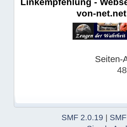
Linkempfehlung - Webse
von-net.net
Seiten-
48
SMF 2.0.19
|
SMF