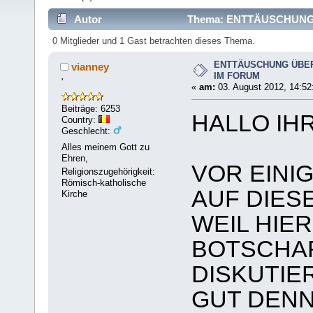
Autor
Thema: ENTTÄUSCHUNG 
0 Mitglieder und 1 Gast betrachten dieses Thema.
ENTTÄUSCHUNG ÜBER
vianney
IM FORUM
'
«
am:
03. August 2012, 14:52
Beiträge: 6253
HALLO IH
Country:
Geschlecht:
Alles meinem Gott zu
Ehren,
VOR EINI
Religionszugehörigkeit:
Römisch-katholische
AUF DIES
Kirche
WEIL HIE
BOTSCHA
DISKUTIE
GUT DENN