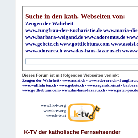
Suche in den kath. Webseiten von:
Zeugen der Wahrheit
www.Jungfrau-der-Eucharistie.de
www.maria-die
www.barbara-weigand.de
www.adoremus.de
www.
www.gebete.ch
www.gottliebtuns.com
www.assisi.
www.adorare.ch
www.das-haus-lazarus.ch
www.wa
Dieses Forum ist mit folgenden Webseiten verlinkt
Zeugen der Wahrheit
-
www.assisi.ch
-
www.adorare.ch
-
Jungfrau.d
www.wallfahrten.ch
-
www.gebete.ch
-
www.segenskreis.at
-
barbara
www.gottliebtuns.com
-
www.das-haus-lazarus.ch
-
www.pater-pio.de
www3.k-tv.org
www.k-tv.org
www.k-tv.at
K-TV der katholische Fernsehsender