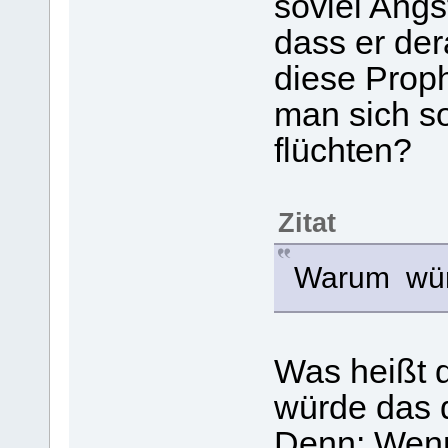
soviel Angs
dass er dera
diese Proph
man sich s
flüchten?
Zitat
Warum würd
Was heißt 
würde das d
Denn: Wenn