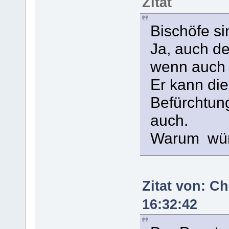
Zitat
Bischöfe s
Ja, auch de
wenn auch G
Er kann di
Befürchtun
auch.
Warum würd
Zitat von: Ch
16:32:42