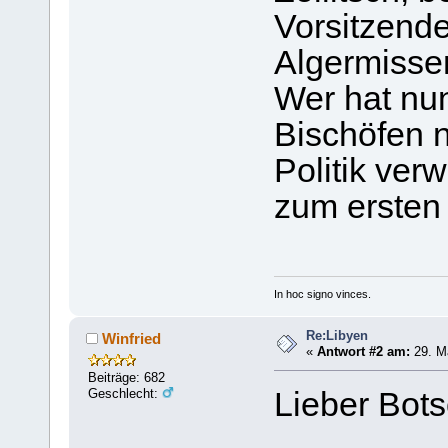
Vorsitzend
Algermissen
Wer hat nu
Bischöfen ni
Politik ver
zum ersten 
In hoc signo vinces.
Re:Libyen
Winfried
«
Antwort #2 am:
29. Mä
Beiträge: 682
Geschlecht:
Lieber Bots