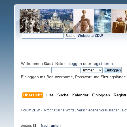
Webseite ZDW
Willkommen
Gast
. Bitte
einloggen
oder
registrieren
.
Einloggen mit Benutzername, Passwort und Sitzungslänge
Übersicht
Hilfe
Suche
Kalender
Einloggen
Registr
Forum ZDW
»
Prophetische Worte / Verschiedene Voraussagen / Bo
Seiten: [
1
]
Nach unten