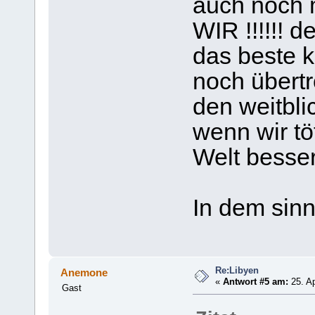
auch noch m
WIR !!!!!! d
das beste 
noch übertr
den weitbli
wenn wir tö
Welt besse
In dem sin
Re:Libyen
Anemone
«
Antwort #5 am:
25. Ap
Gast