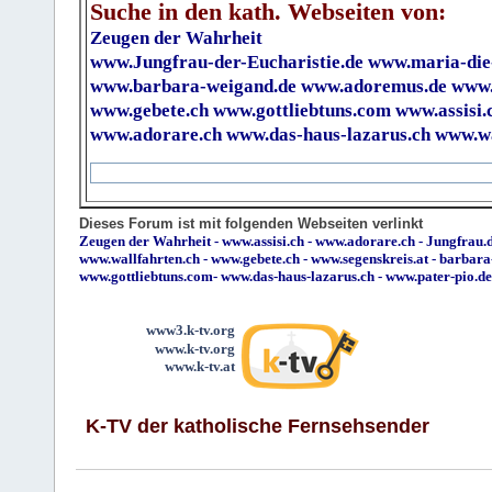
Suche in den kath. Webseiten von:
Zeugen der Wahrheit
www.Jungfrau-der-Eucharistie.de
www.maria-die
www.barbara-weigand.de
www.adoremus.de
www.
www.gebete.ch
www.gottliebtuns.com
www.assisi.
www.adorare.ch
www.das-haus-lazarus.ch
www.wa
Dieses Forum ist mit folgenden Webseiten verlinkt
Zeugen der Wahrheit
-
www.assisi.ch
-
www.adorare.ch
-
Jungfrau.d
www.wallfahrten.ch
-
www.gebete.ch
-
www.segenskreis.at
-
barbara
www.gottliebtuns.com
-
www.das-haus-lazarus.ch
-
www.pater-pio.de
www3.k-tv.org
www.k-tv.org
www.k-tv.at
K-TV der katholische Fernsehsender