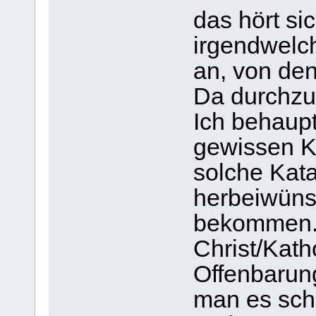
das hört si
irgendwelc
an, von de
Da durchzub
Ich behaupt
gewissen Kr
solche Kata
herbeiwüns
bekommen.
Christ/Katho
Offenbarung
man es sch