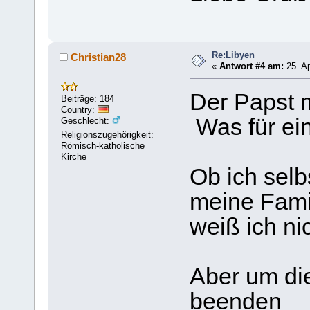
Re:Libyen
Christian28
«
Antwort #4 am:
25. Ap
.
Der Papst me
Beiträge: 184
Country:
Was für ei
Geschlecht:
Religionszugehörigkeit:
Römisch-katholische
Kirche
Ob ich selb
meine Famil
weiß ich ni
Aber um di
beenden