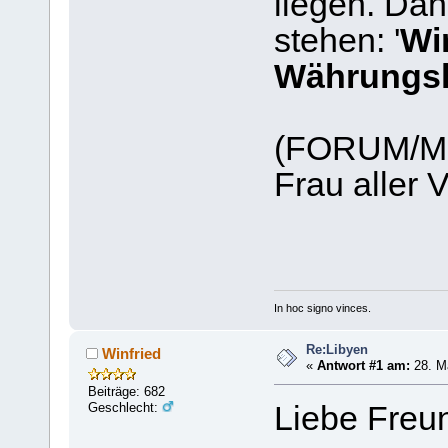
liegen. Da
stehen: '
Wi
Währungsk
(FORUM/Ma
Frau aller V
In hoc signo vinces.
Re:Libyen
Winfried
«
Antwort #1 am:
28. Mä
Beiträge: 682
Geschlecht:
Liebe Freu