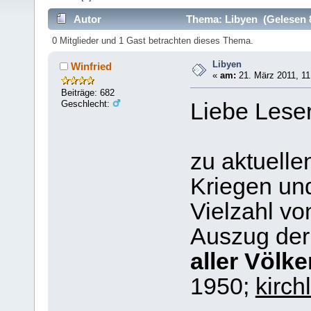
Autor
Thema: Libyen (Gelesen 
0 Mitglieder und 1 Gast betrachten dieses Thema.
Libyen
Winfried
«
am:
21. März 2011, 11
Beiträge: 682
Geschlecht:
Liebe Leser
zu aktuell
Kriegen und
Vielzahl vo
Auszug de
aller Völk
1950;
kirch