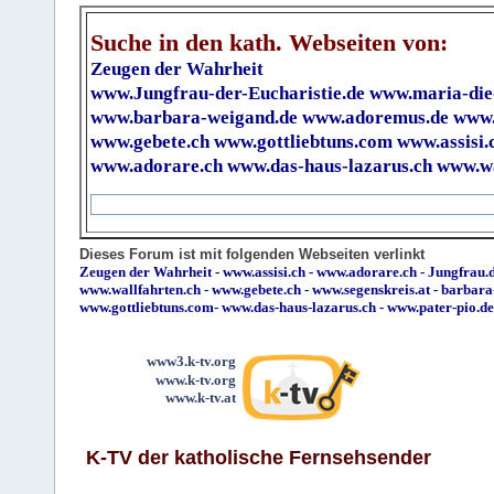
Suche in den kath. Webseiten von:
Zeugen der Wahrheit
www.Jungfrau-der-Eucharistie.de
www.maria-die
www.barbara-weigand.de
www.adoremus.de
www.
www.gebete.ch
www.gottliebtuns.com
www.assisi.
www.adorare.ch
www.das-haus-lazarus.ch
www.wa
Dieses Forum ist mit folgenden Webseiten verlinkt
Zeugen der Wahrheit
-
www.assisi.ch
-
www.adorare.ch
-
Jungfrau.d
www.wallfahrten.ch
-
www.gebete.ch
-
www.segenskreis.at
-
barbara
www.gottliebtuns.com
-
www.das-haus-lazarus.ch
-
www.pater-pio.de
www3.k-tv.org
www.k-tv.org
www.k-tv.at
K-TV der katholische Fernsehsender