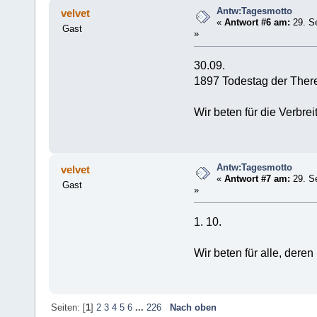
Antw:Tagesmotto
velvet
«
Antwort #6 am:
29. S
Gast
»
30.09.
1897 Todestag der There
Wir beten für die Verbrei
Antw:Tagesmotto
velvet
«
Antwort #7 am:
29. S
Gast
»
1. 10.
Wir beten für alle, dere
Seiten: [
1
]
2
3
4
5
6
...
226
Nach oben