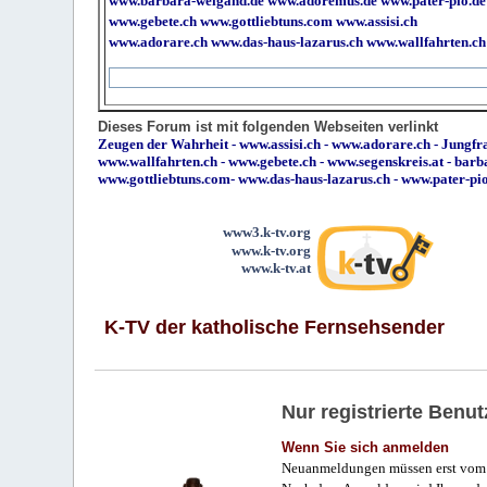
www.barbara-weigand.de
www.adoremus.de
www.pater-pio.de
www.gebete.ch
www.gottliebtuns.com
www.assisi.ch
www.adorare.ch
www.das-haus-lazarus.ch
www.wallfahrten.ch
Dieses Forum ist mit folgenden Webseiten verlinkt
Zeugen der Wahrheit
-
www.assisi.ch
-
www.adorare.ch
-
Jungfra
www.wallfahrten.ch
-
www.gebete.ch
-
www.segenskreis.at
-
barb
www.gottliebtuns.com
-
www.das-haus-lazarus.ch
-
www.pater-pi
www3.k-tv.org
www.k-tv.org
www.k-tv.at
K-TV der katholische Fernsehsender
Nur registrierte Ben
Wenn Sie sich anmelden
Neuanmeldungen müssen erst vom 