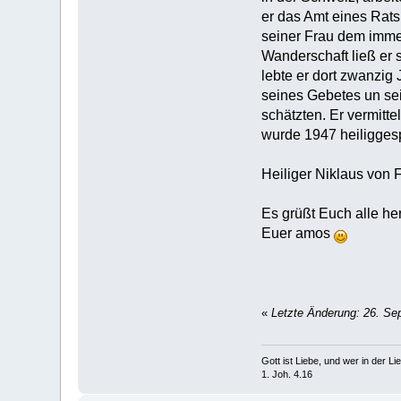
er das Amt eines Rats
seiner Frau dem imme
Wanderschaft ließ er 
lebte er dort zwanzig
seines Gebetes un sei
schätzten. Er vermitt
wurde 1947 heiligges
Heiliger Niklaus von Fl
Es grüßt Euch alle h
Euer amos
«
Letzte Änderung: 26. Se
Gott ist Liebe, und wer in der Lieb
1. Joh. 4.16