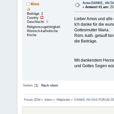
Antw:DANKE, AN 
Mimi
«
Antwort #1 am:
25.
Beiträge: 2
Country:
Lieber Amos und alle 
Geschlecht:
Ich danke für die wun
Religionszugehörigkeit:
Gottesmutter Maria.
Römisch-katholische
Kirche
Röm.-kath. getauft bi
die Beiträge.
Mit dankendem Herz
und Gottes Segen wü
Seiten: [
1
]
Nach oben
Forum ZDW
»
Intern
»
Mitglieder
»
DANKE, AN DAS FORUM Z