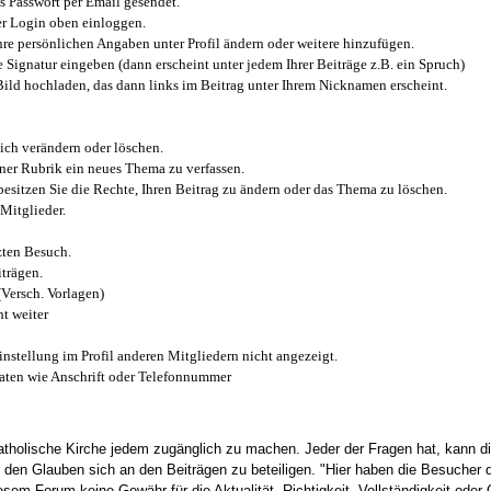
 Passwort per Email gesendet.
r Login oben einloggen.
e persönlichen Angaben unter Profil ändern oder weitere hinzufügen.
e Signatur eingeben (dann erscheint unter jedem Ihrer Beiträge z.B. ein Spruch)
 Bild hochladen, das dann links im Beitrag unter Ihrem Nicknamen erscheint.
ich verändern oder löschen.
iner Rubrik ein neues Thema zu verfassen.
esitzen Sie die Rechte, Ihren Beitrag zu ändern oder das Thema zu löschen.
Mitglieder.
zten Besuch.
trägen.
(Versch. Vorlagen)
t weiter
instellung im Profil anderen Mitgliedern nicht angezeigt.
aten wie Anschrift oder Telefonnummer
tholische Kirche jedem zugänglich zu machen. Jeder der Fragen hat, kann di
den Glauben sich an den Beiträgen zu beteiligen. "Hier haben die Besucher d
sem Forum keine Gewähr für die Aktualität, Richtigkeit, Vollständigkeit oder Q