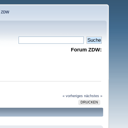
e ZDW
Forum ZDW:
« vorheriges
nächstes »
DRUCKEN