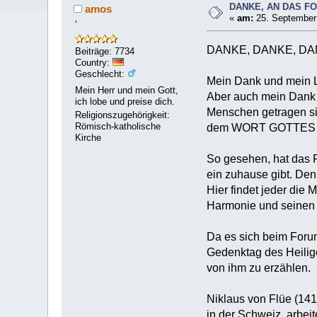
DANKE, AN DAS F
amos
«
am:
25. September 
'
DANKE, DANKE, DA
Beiträge: 7734
Country:
Geschlecht:
Mein Dank und mein 
Mein Herr und mein Gott,
Aber auch mein Dank a
ich lobe und preise dich.
Menschen getragen s
Religionszugehörigkeit:
Römisch-katholische
dem WORT GOTTES a
Kirche
So gesehen, hat das
ein zuhause gibt. Den
Hier findet jeder die
Harmonie und seinen 
Da es sich beim Foru
Gedenktag des Heilige
von ihm zu erzählen.
Niklaus von Flüe (1417
in der Schweiz, arbei