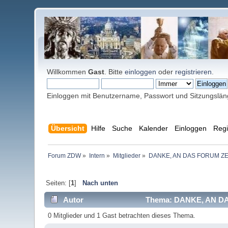
Willkommen
Gast
. Bitte
einloggen
oder
registrieren
.
Einloggen mit Benutzername, Passwort und Sitzungslä
Übersicht
Hilfe
Suche
Kalender
Einloggen
Regi
Forum ZDW
»
Intern
»
Mitglieder
»
DANKE, AN DAS FORUM Z
Seiten: [
1
]
Nach unten
Autor
Thema: DANKE, AN DA
0 Mitglieder und 1 Gast betrachten dieses Thema.