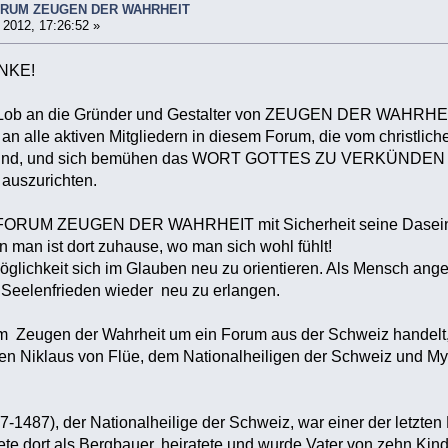
ORUM ZEUGEN DER WAHRHEIT
2012, 17:26:52 »
NKE!
Lob an die Gründer und Gestalter von ZEUGEN DER WAHRHE
n alle aktiven Mitgliedern in diesem Forum, die vom christlic
ind, und sich bemühen das WORT GOTTES ZU VERKÜNDEN und ,
uszurichten.
 FORUM ZEUGEN DER WAHRHEIT mit Sicherheit seine Daseins
n man ist dort zuhause, wo man sich wohl fühlt!
 Möglichkeit sich im Glauben neu zu orientieren. Als Mensch a
Seelenfrieden wieder neu zu erlangen.
m Zeugen der Wahrheit um ein Forum aus der Schweiz handelt,
n Niklaus von Flüe, dem Nationalheiligen der Schweiz und Myst
-1487), der Nationalheilige der Schweiz, war einer der letzten My
tete dort als Bergbauer, heiratete und wurde Vater von zehn K