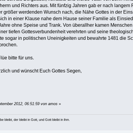
herrn und Richters aus. Mit fünfzig Jahren gab er nach langem 
r größer werdenden Wunsch nach, die Nähe Gottes in der Eins
sich in einer Klause nahe dem Hause seiner Familie als Einsied
 Jahre ohne Speise und Trank. Von überallher kamen Menschen z
ner tiefen Gottesverbundenheit verehrten und seine theologisch
elte sogar in politischen Uneinigkeiten und bewahrte 1481 die S
prochen.
üe bitte für uns.
erzlich und wünscht Euch Gottes Segen,
ptember 2012, 06:51:59 von amos
»
e bleibt, der bleibt in Gott, und Gott bleibt in ihm.