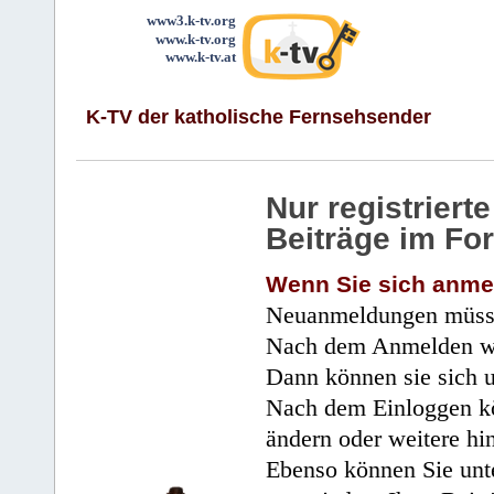
www3.k-tv.org
www.k-tv.org
www.k-tv.at
K-TV der katholische Fernsehsender
Nur registrier
Beiträge im Fo
Wenn Sie sich anme
Neuanmeldungen müsse
Nach dem Anmelden wir
Dann können sie sich 
Nach dem Einloggen kö
ändern oder weitere hi
Ebenso können Sie unte