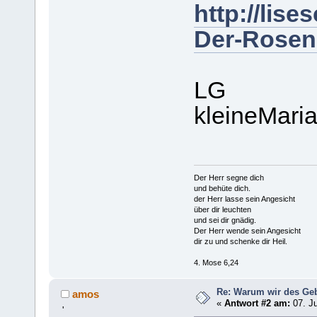
http://lise
Der-Rosen
LG
kleineMari
Der Herr segne dich
und behüte dich.
der Herr lasse sein Angesicht
über dir leuchten
und sei dir gnädig.
Der Herr wende sein Angesicht
dir zu und schenke dir Heil.
4. Mose 6,24
Re: Warum wir des Ge
amos
«
Antwort #2 am:
07. Ju
'