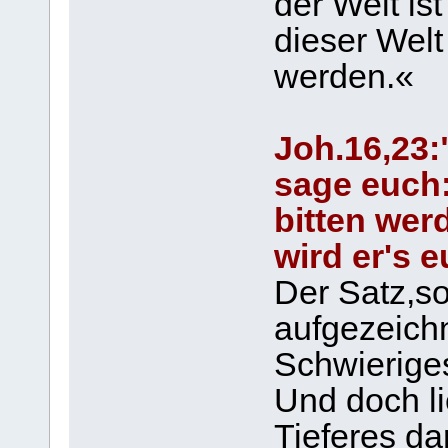
der Welt ist
dieser Welt
werden.«
Joh.16,23:
sage euch:
bitten we
wird er's 
Der Satz,so
aufgezeichne
Schwierige
Und doch li
Tieferes dar