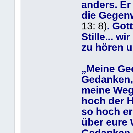
anders. Er
die Gegenw
13: 8)
. Got
Stille... w
zu hören u
„Meine Ged
Gedanken,
meine Weg
hoch der H
so hoch e
über eure
Gedanken 