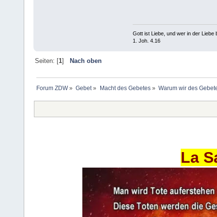
Gott ist Liebe, und wer in der Liebe bl
1. Joh. 4.16
Seiten: [
1
]
Nach oben
Forum ZDW
»
Gebet
»
Macht des Gebetes
»
Warum wir des Gebete
La S