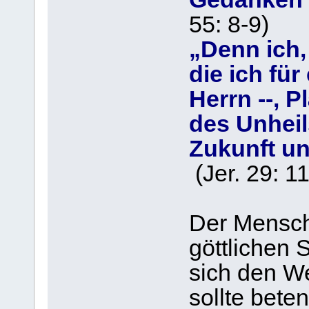
55: 8-9)
„Denn ich,
die ich fü
Herrn --, P
des Unheil
Zukunft un
(Jer. 29: 11
Der Mensch
göttlichen
sich den W
sollte bete