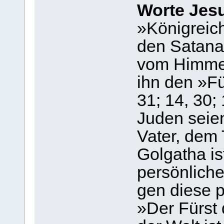
Worte Jes
»Königreich
den Satanas
vom Himmel«
ihn den »Fü
31; 14, 30;
Juden seien
Vater, dem 
Golgatha is
persönlich
gen diese 
»Der Fürst 