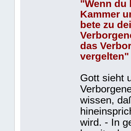
"Wenn du b
Kammer und
bete zu de
Verborgene
das Verbor
vergelten"
Gott sieht 
Verborgene
wissen, daß
hineinspric
wird. - In 