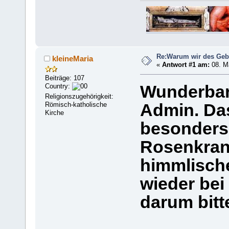
Re:Warum wir des Geb
kleineMaria
«
Antwort #1 am:
08. Ma
Beiträge: 107
Country:
Wunderbar
Religionszugehörigkeit:
Römisch-katholische
Admin. Das
Kirche
besonders
Rosenkran
himmlisch
wieder bei
darum bitte