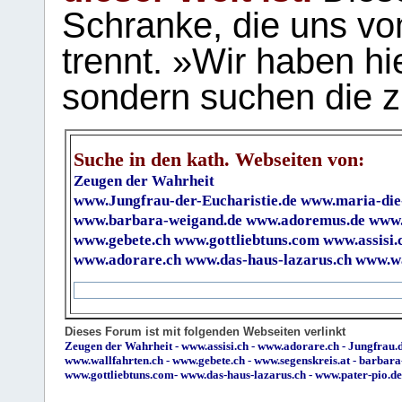
Schranke, die uns vo
trennt. »Wir haben hi
sondern suchen die z
Suche in den kath. Webseiten von:
Zeugen der Wahrheit
www.Jungfrau-der-Eucharistie.de
www.maria-die
www.barbara-weigand.de
www.adoremus.de
www.
www.gebete.ch
www.gottliebtuns.com
www.assisi.
www.adorare.ch
www.das-haus-lazarus.ch
www.wa
Dieses Forum ist mit folgenden Webseiten verlinkt
Zeugen der Wahrheit
-
www.assisi.ch
-
www.adorare.ch
-
Jungfrau.d
www.wallfahrten.ch
-
www.gebete.ch
-
www.segenskreis.at
-
barbara
www.gottliebtuns.com
-
www.das-haus-lazarus.ch
-
www.pater-pio.de