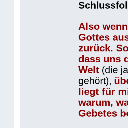
Schlussfol
Also wenn
Gottes au
zurück. S
dass uns 
Welt
(die j
üb
gehört),
liegt für 
warum, wa
Gebetes b