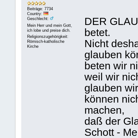
Beiträge: 7734
Country:
DER GLAUBE
Geschlecht:
Mein Herr und mein Gott,
betet.
ich lobe und preise dich.
Religionszugehörigkeit:
Nicht desha
Römisch-katholische
Kirche
glauben kö
beten wir n
weil wir ni
glauben wir
können nic
machen,
daß der Gl
Schott - M