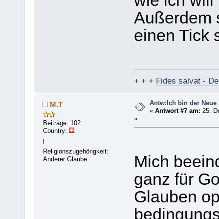
wie ich wil
Außerdem 
einen Tick
+ + +
Fides salvat - De
Antw:Ich bin der Neue
M.T
«
Antwort #7 am:
25. D
»
Beiträge: 102
Country:
l
Religionszugehörigkeit:
Mich beein
Anderer Glaube
ganz für Go
Glauben op
bedingungsl