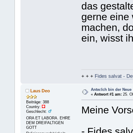
das gestalt
gerne eine 
machen, doc
ein, wisst i
+ + +
Fides salvat - De
Antw:Ich bin der Neue
Laus Deo
«
Antwort #1 am:
25. Ok
Beiträge: 388
Country:
Meine Vors
Geschlecht:
ORA ET LABORA. EHRE
DEM DREIFALTIGEN
GOTT
- Fides salv