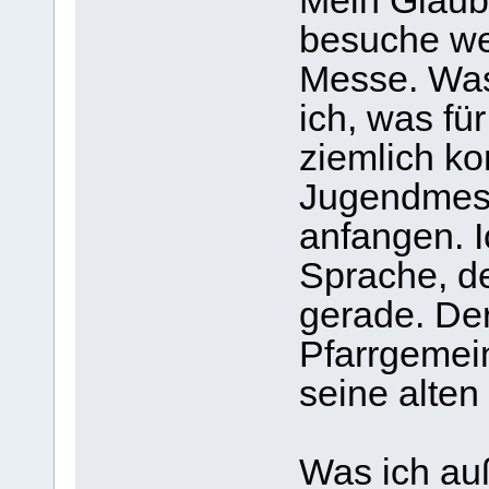
Mein Glaube
besuche wen
Messe. Was
ich, was für
ziemlich ko
Jugendmesse
anfangen. I
Sprache, d
gerade. Der
Pfarrgemein
seine alte
Was ich au