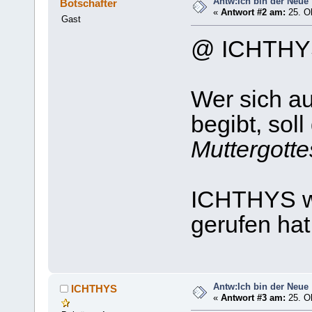
Antw:Ich bin der Neue
Botschafter
«
Antwort #2 am:
25. Ok
Gast
@ ICHTHY
Wer sich au
begibt, soll
Muttergotte
ICHTHYS w
gerufen hat
Antw:Ich bin der Neue
ICHTHYS
«
Antwort #3 am:
25. Ok