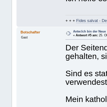
+ + +
Fides salvat - De
Antw:Ich bin der Neue
Botschafter
«
Antwort #5 am:
25. Ok
Gast
Der Seitenqu
gehalten, s
Sind es sta
verwendes
Mein kathol