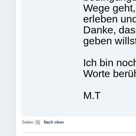
Wege geht, 
erleben und
Danke, das
geben willst
Ich bin noc
Worte berü
M.T
Seiten: [
1
]
Nach oben