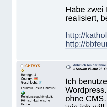
Habe zwei 
realisiert,
http://katho
http://bbfeu
Antw:Ich bin der Neue
ICHTHYS
«
Antwort #6 am:
25. Ok
Beiträge: 4
Country:
Ich benutze
Geschlecht:
Wordpress.
Laudetur Jesus Christus!
ohne CMS. I
Religionszugehörigkeit:
Römisch-katholische
Kirche