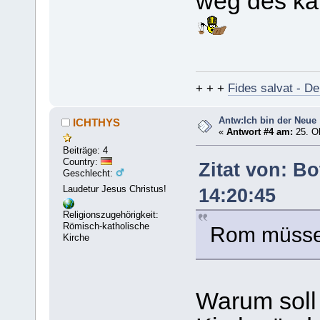
weg des kat
+ + +
Fides salvat - De
Antw:Ich bin der Neue
ICHTHYS
«
Antwort #4 am:
25. Ok
Beiträge: 4
Country:
Zitat von: B
Geschlecht:
Laudetur Jesus Christus!
14:20:45
Religionszugehörigkeit:
Römisch-katholische
Rom müsse 
Kirche
Warum soll