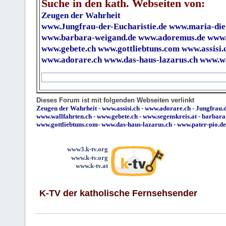
Suche in den kath. Webseiten von:
Zeugen der Wahrheit
www.Jungfrau-der-Eucharistie.de
www.maria-die
www.barbara-weigand.de
www.adoremus.de
www.
www.gebete.ch
www.gottliebtuns.com
www.assisi.
www.adorare.ch
www.das-haus-lazarus.ch
www.wa
Dieses Forum ist mit folgenden Webseiten verlinkt
Zeugen der Wahrheit
-
www.assisi.ch
-
www.adorare.ch
-
Jungfrau.d
www.wallfahrten.ch
-
www.gebete.ch
-
www.segenskreis.at
-
barbara
www.gottliebtuns.com
-
www.das-haus-lazarus.ch
-
www.pater-pio.de
www3.k-tv.org
www.k-tv.org
www.k-tv.at
K-TV der katholische Fernsehsender