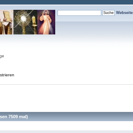
Webseit
nge
strieren
sen 7509 mal)