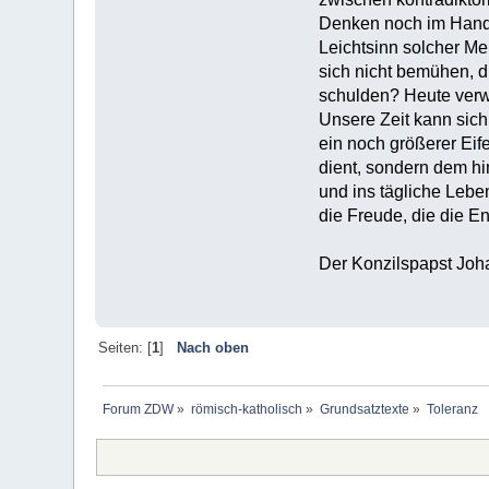
Denken noch im Handel
Leichtsinn solcher Me
sich nicht bemühen, d
schulden? Heute verw
Unsere Zeit kann sich
ein noch größerer Eif
dient, sondern dem h
und ins tägliche Lebe
die Freude, die die 
Der Konzilspapst Joha
Seiten: [
1
]
Nach oben
Forum ZDW
»
römisch-katholisch
»
Grundsatztexte
»
Toleranz