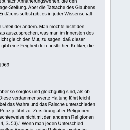
strebt nach Annäherungswerten, die den
age-Stellung. Aber die Tatsache des Glaubens
Erklärens selbst gibt es in jeder Wissenschaft
m Urteil der andern. Man möchte nicht den
 das auszusprechen, was man im Innersten des
nicht gleich den Mut, zu sagen, daß dieser
bt eine Feigheit der christlichen Kritiker, die
 1969
ber so sorglos und gleichgültig sind, als ob
 Diese verdammenswerte Haltung führt leicht
dabei das Wahre und das Falsche unterschieden
inzip führt zur Zerstörung aller Religionen,
rechterweise nicht mit den anderen Religionen
84, S. 53)." Wenn man jeden Unterschied
ollen Ergebnis, keine Religion, weder im