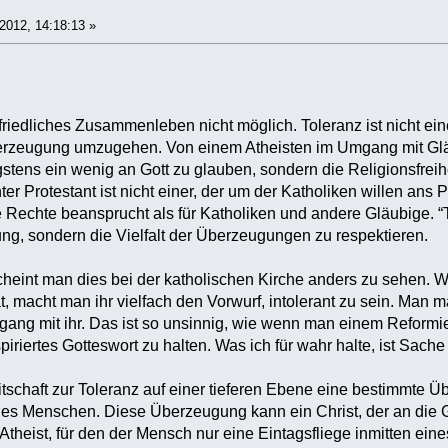
2012, 14:18:13 »
 friedliches Zusammenleben nicht möglich. Toleranz ist nicht 
berzeugung umzugehen. Von einem Atheisten im Umgang mit Gläu
tens ein wenig an Gott zu glauben, sondern die Religionsfreihe
nter Protestant ist nicht einer, der um der Katholiken willen ans 
e Rechte beansprucht als für Katholiken und andere Gläubige. “T
g, sondern die Vielfalt der Überzeugungen zu respektieren.
eint man dies bei der katholischen Kirche anders zu sehen. Wenn
t, macht man ihr vielfach den Vorwurf, intolerant zu sein. Man 
ng mit ihr. Das ist so unsinnig, wie wenn man einem Reformier
piriertes Gotteswort zu halten. Was ich für wahr halte, ist Sach
reitschaft zur Toleranz auf einer tieferen Ebene eine bestimmte 
es Menschen. Diese Überzeugung kann ein Christ, der an die G
n Atheist, für den der Mensch nur eine Eintagsfliege inmitten e