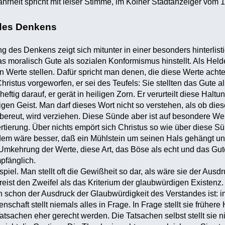
heit spricht mit leiser Stimme, im Kölner Stadtanzeiger vom 1
des Denkens
 des Denkens zeigt sich mitunter in einer besonders hinterlis
as moralisch Gute als sozialen Konformismus hinstellt. Als Held
en Werte stellen. Dafür spricht man denen, die diese Werte acht
hristus vorgeworfen, er sei des Teufels: Sie stellten das Gute 
heftig darauf, er gerät in heiligen Zorn. Er verurteilt diese Halt
gen Geist. Man darf dieses Wort nicht so verstehen, als ob di
ereut, wird verziehen. Diese Sünde aber ist auf besondere Weis
rtierung. Über nichts empört sich Christus so wie über diese Sü
 "dem wäre besser, daß ein Mühlstein um seinen Hals gehängt un
 Umkehrung der Werte, diese Art, das Böse als echt und das Gute
pfänglich.
spiel. Man stellt oft die Gewißheit so dar, als wäre sie der Au
eist den Zweifel als das Kriterium der glaubwürdigen Existenz. 
h schon der Ausdruck der Glaubwürdigkeit des Verstandes ist: im
nschaft stellt niemals alles in Frage. In Frage stellt sie früh
Tatsachen eher gerecht werden. Die Tatsachen selbst stellt sie 