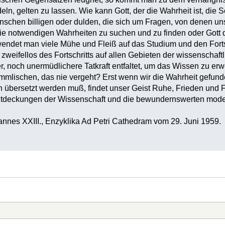
n, gelten zu lassen. Wie kann Gott, der die Wahrheit ist, die S
nschen billigen oder dulden, die sich um Fragen, von denen u
ie notwendigen Wahrheiten zu suchen und zu finden oder Gott d
endet man viele Mühe und Fleiß auf das Studium und den Forts
 zweifellos des Fortschritts auf allen Gebieten der wissenscha
er, noch unermüdlichere Tatkraft entfaltet, um das Wissen zu er
immlischen, das nie vergeht? Erst wenn wir die Wahrheit gefu
n übersetzt werden muß, findet unser Geist Ruhe, Frieden und F
Entdeckungen der Wissenschaft und die bewundernswerten mode
nnes XXIII., Enzyklika Ad Petri Cathedram vom 29. Juni 1959.