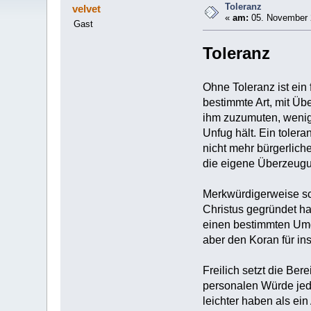
Toleranz
velvet
«
am:
05. November 
Gast
Toleranz
Ohne Toleranz ist ein
bestimmte Art, mit Ü
ihm zuzumuten, wenigs
Unfug hält. Ein tolera
nicht mehr bürgerlich
die eigene Überzeugun
Merkwürdigerweise sch
Christus gegründet ha
einen bestimmten Umga
aber den Koran für ins
Freilich setzt die Be
personalen Würde jed
leichter haben als ei