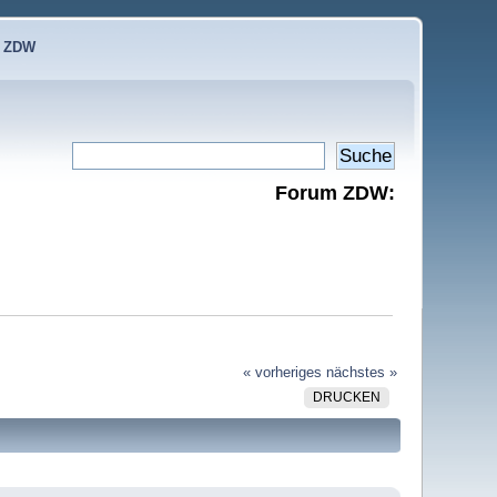
e ZDW
Forum ZDW:
« vorheriges
nächstes »
DRUCKEN