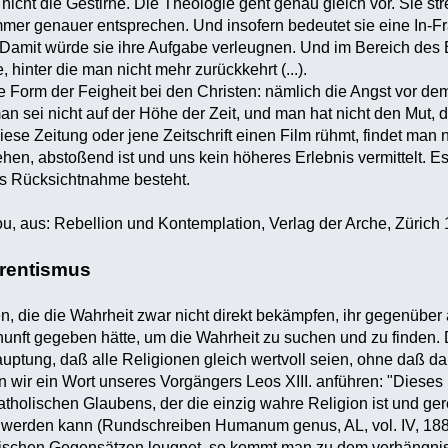
r nicht die Gestirne. Die Theologie geht genau gleich vor. Sie 
mer genauer entsprechen. Und insofern bedeutet sie eine In-Fr
e. Damit würde sie ihre Aufgabe verleugnen. Und im Bereich des 
hinter die man nicht mehr zurückkehrt (...).
tte Form der Feigheit bei den Christen: nämlich die Angst vor de
n sei nicht auf der Höhe der Zeit, und man hat nicht den Mut,
ese Zeitung oder jene Zeitschrift einen Film rühmt, findet man 
en, abstoßend ist und uns kein höheres Erlebnis vermittelt. Es gi
s Rücksichtnahme besteht.
u, aus: Rebellion und Kontemplation, Verlag der Arche, Zürich
erentismus
, die die Wahrheit zwar nicht direkt bekämpfen, ihr gegenüber a
rnunft gegeben hätte, um die Wahrheit zu suchen und zu finden.
uptung, daß alle Religionen gleich wertvoll seien, ohne daß 
 wir ein Wort unseres Vorgängers Leos XIII. anführen: "Dieses Pr
tholischen Glaubens, der die einzig wahre Religion ist und ge
lt werden kann (Rundschreiben Humanum genus, AL, vol. IV, 18
rischen Gegensätzen leugnet, so kommt man zu dem verhängnisv