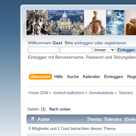
Willkommen
Gast
. Bitte
einloggen
oder
registrieren
.
Einloggen mit Benutzername, Passwort und Sitzungslä
Übersicht
Hilfe
Suche
Kalender
Einloggen
Regi
Forum ZDW
»
römisch-katholisch
»
Grundsatztexte
»
Toleranz
Seiten: [
1
]
Nach unten
Autor
Thema: Toleranz (Gele
0 Mitglieder und 1 Gast betrachten dieses Thema.