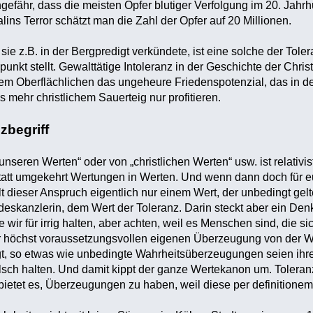
gefähr, dass die meisten Opfer blutiger Verfolgung im 20. Jahrh
alins Terror schätzt man die Zahl der Opfer auf 20 Millionen.
 sie z.B. in der Bergpredigt verkündete, ist eine solche der Tole
lpunkt stellt. Gewalttätige Intoleranz in der Geschichte der Chri
em Oberflächlichen das ungeheure Friedenspotenzial, das in der
 mehr christlichem Sauerteig nur profitieren.
zbegriff
seren Werten“ oder von „christlichen Werten“ usw. ist relativist
att umgekehrt Wertungen in Werten. Und wenn dann doch für e
lt dieser Anspruch eigentlich nur einem Wert, der unbedingt ge
eskanzlerin, dem Wert der Toleranz. Darin steckt aber ein Den
wir für irrig halten, aber achten, weil es Menschen sind, die si
ner höchst voraussetzungsvollen eigenen Überzeugung von der 
t, so etwas wie unbedingte Wahrheitsüberzeugungen seien ihrer 
sch halten. Und damit kippt der ganze Wertekanon um. Toleran
bietet es, Überzeugungen zu haben, weil diese per definitionem 