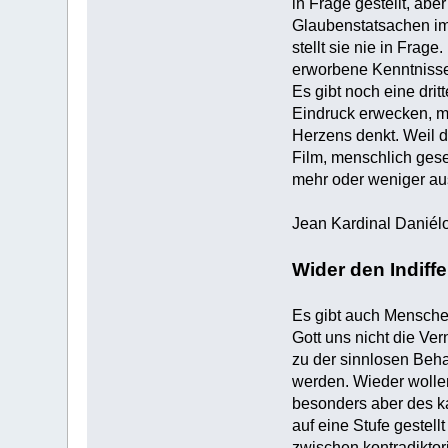
in Frage gestellt, abe
Glaubenstatsachen im
stellt sie nie in Frag
erworbene Kenntnisse, 
Es gibt noch eine dri
Eindruck erwecken, ma
Herzens denkt. Weil di
Film, menschlich geseh
mehr oder weniger au
Jean Kardinal Daniélo
Wider den Indiff
Es gibt auch Menschen
Gott uns nicht die Ve
zu der sinnlosen Beha
werden. Wieder wollen
besonders aber des ka
auf eine Stufe gestel
zwischen kontradikto