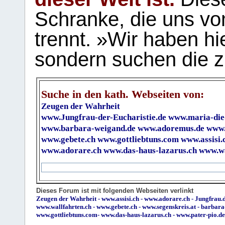
Schranke, die uns vo
trennt. »Wir haben hi
sondern suchen die z
Suche in den kath. Webseiten von:
Zeugen der Wahrheit
www.Jungfrau-der-Eucharistie.de
www.maria-die
www.barbara-weigand.de
www.adoremus.de
www.
www.gebete.ch
www.gottliebtuns.com
www.assisi.
www.adorare.ch
www.das-haus-lazarus.ch
www.wa
Dieses Forum ist mit folgenden Webseiten verlinkt
Zeugen der Wahrheit
-
www.assisi.ch
-
www.adorare.ch
-
Jungfrau.d
www.wallfahrten.ch
-
www.gebete.ch
-
www.segenskreis.at
-
barbara
www.gottliebtuns.com
-
www.das-haus-lazarus.ch
-
www.pater-pio.de