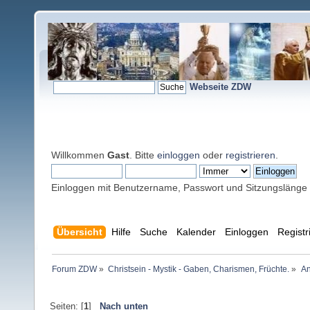
Webseite ZDW
Willkommen
Gast
. Bitte
einloggen
oder
registrieren
.
Einloggen mit Benutzername, Passwort und Sitzungslänge
Übersicht
Hilfe
Suche
Kalender
Einloggen
Registr
Forum ZDW
»
Christsein - Mystik - Gaben, Charismen, Früchte.
»
An
Seiten: [
1
]
Nach unten