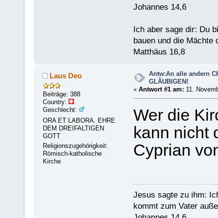
Johannes 14,6
Ich aber sage dir: Du 
bauen und die Mächte d
Matthäus 16,8
Antw:An alle andern 
Laus Deo
GLÄUBIGEN!
«
Antwort #1 am:
11. Novembe
Beiträge: 388
Country:
Geschlecht:
Wer die Kirc
ORA ET LABORA. EHRE
kann nicht 
DEM DREIFALTIGEN
GOTT
Cyprian vo
Religionszugehörigkeit:
Römisch-katholische
Kirche
Jesus sagte zu ihm: Ic
kommt zum Vater außer
Johannes 14,6