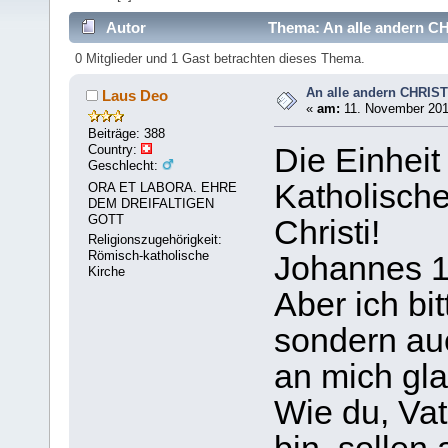
Autor
Thema: An alle andern 
0 Mitglieder und 1 Gast betrachten dieses Thema.
An alle andern CHRI
Laus Deo
«
am:
11. November 201
Beiträge: 388
Country:
Die Einheit 
Geschlecht:
Katholische
ORA ET LABORA. EHRE
DEM DREIFALTIGEN
GOTT
Christi!
Religionszugehörigkeit:
Römisch-katholische
Johannes 1
Kirche
Aber ich bit
sondern auc
an mich gla
Wie du, Vate