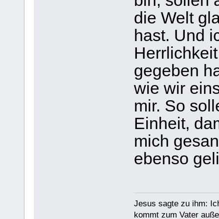
bin, sollen 
die Welt gl
hast. Und i
Herrlichkei
gegeben has
wie wir eins
mir. So soll
Einheit, da
mich gesan
ebenso geli
Jesus sagte zu ihm: Ic
kommt zum Vater außer