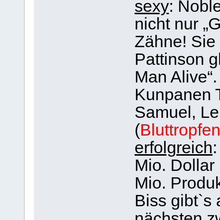
sexy
: Noble
nicht nur „
Zähne! Sie
Pattinson g
Man Alive“.
Kunpanen T
Samuel, Lel
(
Bluttropfe
erfolgreich
:
Mio. Dollar
Mio. Produk
Biss gibt`s
nächsten zw