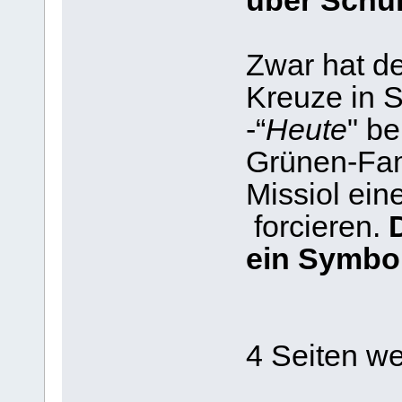
über Schul
Zwar hat de
Kreuze in S
-“
Heute
" be
Grünen-Fam
Missiol ein
forcieren.
D
ein Symbo
4 Seiten we