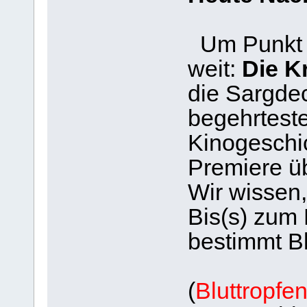
Um Punkt 2
weit:
Die K
die Sargdec
begehrtest
Kinogeschic
Premiere ü
Wir wissen,
Bis(s) zum
bestimmt Bl
(
Bluttropfe