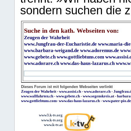
sondern suchen die z
Suche in den kath. Webseiten von:
Zeugen der Wahrheit
www.Jungfrau-der-Eucharistie.de
www.maria-die
www.barbara-weigand.de
www.adoremus.de
www.
www.gebete.ch
www.gottliebtuns.com
www.assisi.
www.adorare.ch
www.das-haus-lazarus.ch
www.wa
Dieses Forum ist mit folgenden Webseiten verlinkt
Zeugen der Wahrheit
-
www.assisi.ch
-
www.adorare.ch
-
Jungfrau.d
www.wallfahrten.ch
-
www.gebete.ch
-
www.segenskreis.at
-
barbara
www.gottliebtuns.com
-
www.das-haus-lazarus.ch
-
www.pater-pio.de
www3.k-tv.org
www.k-tv.org
www.k-tv.at