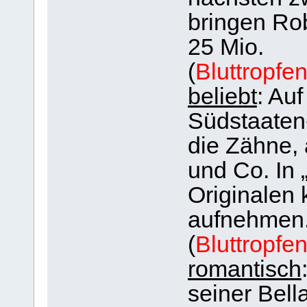
bringen Rob
25 Mio.
(
Bluttropfe
beliebt
: Au
Südstaaten-
die Zähne, 
und Co. In 
Originalen 
aufnehmen
(
Bluttropfe
romantisch
seiner Bella