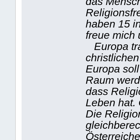
das Mensch
Religionsfr
haben 15 in
freue mich 
Europa tra
christliche
Europa soll 
Raum werde
dass Religi
Leben hat. Ö
Die Religio
gleichberech
Österreiche