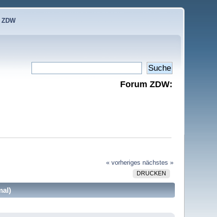
e ZDW
Forum ZDW:
« vorheriges
nächstes »
DRUCKEN
mal)