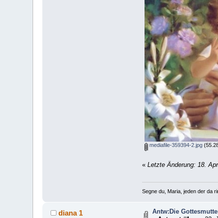
mediafile-359394-2.jpg
(55.28
«
Letzte Änderung: 18. Apr
Segne du, Maria, jeden der da rin
Antw:Die Gottesmutte
diana 1