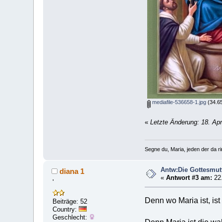
mediafile-536658-1.jpg
(34.65
«
Letzte Änderung: 18. Apr
Segne du, Maria, jeden der da rin
Antw:Die Gottesmut
diana 1
«
Antwort #3 am:
22.
'
Denn wo Maria ist, ist
Beiträge: 52
Country:
Geschlecht: