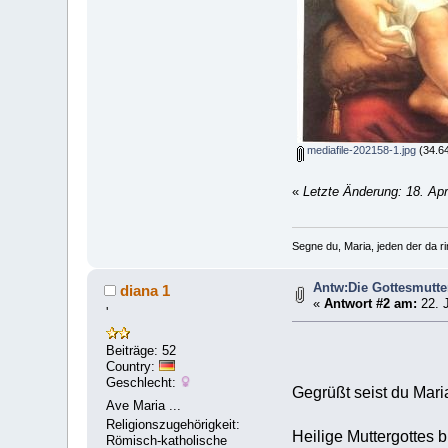
mediafile-202158-1.jpg
(34.64
«
Letzte Änderung: 18. Apr
Segne du, Maria, jeden der da rin
Antw:Die Gottesmutte
diana 1
«
Antwort #2 am:
22. J
'
Beiträge: 52
Country:
Geschlecht:
Gegrüßt seist du Mari
Ave Maria ...
Religionszugehörigkeit:
Heilige Muttergottes b
Römisch-katholische