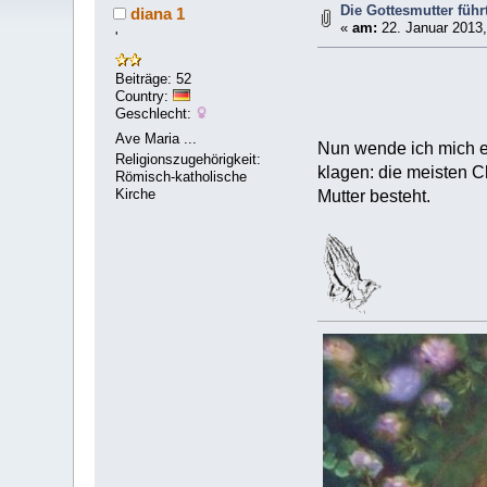
Die Gottesmutter füh
diana 1
«
am:
22. Januar 2013,
'
Beiträge: 52
Country:
Geschlecht:
Ave Maria ...
Nun wende ich mich ei
Religionszugehörigkeit:
klagen: die meisten C
Römisch-katholische
Kirche
Mutter besteht.