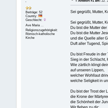
«
Antwort #1 am:
22. J
'
Sei gegrüßt, Mutter, K
Beiträge: 52
Country:
Geschlecht:
Sei gegrüßt, Mutter, K
Ave Maria ...
Du bist die Mutter de
Religionszugehörigkeit:
Du bist die Mutter Jes
Römisch-katholische
Kirche
und die Quelle aller 
Duft aller Tugend, Spi
Du bist Freude in der 
Sieg in der Schlacht,
Wie zärtlich klingt d
auf unseren Lippen,
welcher Wohllaut drin
welche Seligkeit in u
Du bist der Trost der
die Krone der Märtyrer
die Schönheit der Jun
Wir flehen zu dir: