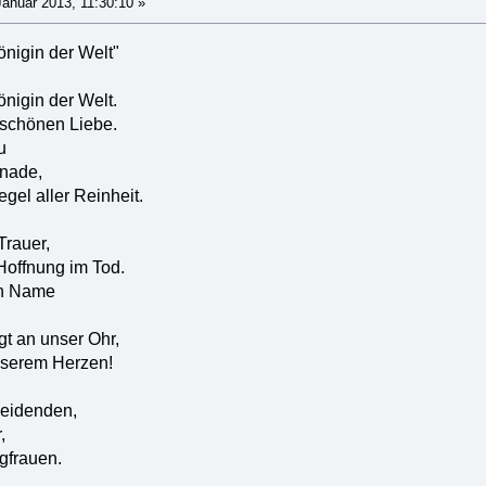
anuar 2013, 11:30:10 »
önigin der Welt"
önigin der Welt.
r schönen Liebe.
u
Gnade,
egel aller Reinheit.
Trauer,
 Hoffnung im Tod.
ein Name
gt an unser Ohr,
nserem Herzen!
 Leidenden,
,
gfrauen.