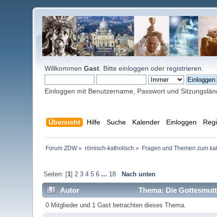
Willkommen
Gast
. Bitte
einloggen
oder
registrieren
.
Einloggen mit Benutzername, Passwort und Sitzungslä
Übersicht
Hilfe
Suche
Kalender
Einloggen
Regi
Forum ZDW
»
römisch-katholisch
»
Fragen und Themen zum kat
Seiten: [
1
]
2
3
4
5
6
...
18
Nach unten
Autor
Thema: Die Gottesmutte
0 Mitglieder und 1 Gast betrachten dieses Thema.