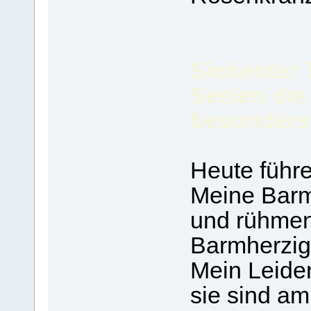
Siebenter 
Seelen die
besonders
Heute führe
Meine Barm
und rühmen
Barmherzig
Mein Leide
sie sind am