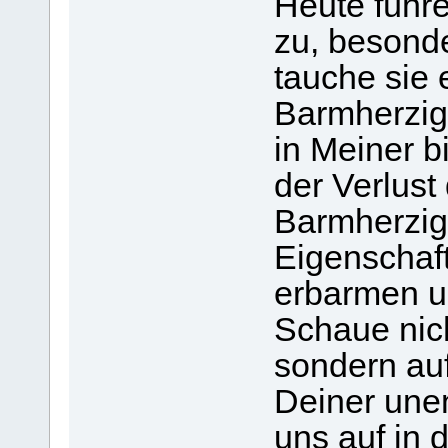
Heute führ
zu, besonde
tauche sie 
Barmherzigk
in Meiner bi
der Verlust
Barmherzig
Eigenschaft
erbarmen u
Schaue nic
sondern auf
Deiner une
uns auf in