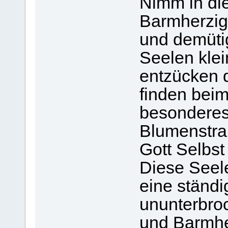
Nimm in di
Barmherzig
und demüti
Seelen klei
entzücken 
finden bei
besonderes 
Blumenstra
Gott Selbst 
Diese Seel
eine ständ
ununterbro
und Barmher