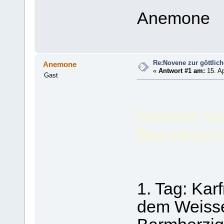
Anemone
Re:Novene zur göttlic
Anemone
«
Antwort #1 am:
15. Ap
Gast
Novene vo
Barmherzi
1. Tag: Kar
dem Weisse