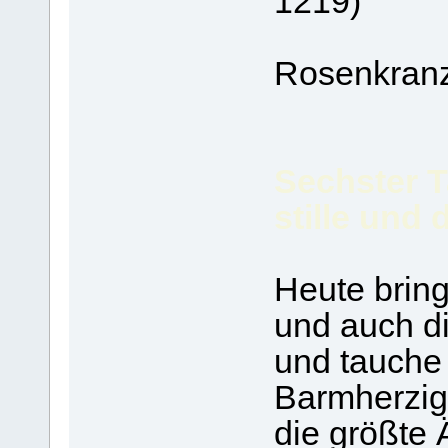
1219)
Rosenkranz
Sechster T
stille und
Heute bring
und auch di
und tauche 
Barmherzig
die größte 