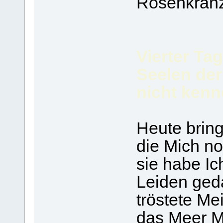
Rosenkranz
Vierter Tag
Seelen der
nicht ken
Heute bring
die Mich no
sie habe Ic
Leiden gedac
tröstete Me
das Meer M