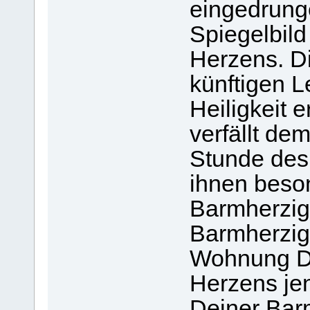
eingedrung
Spiegelbil
Herzens. D
künftigen L
Heiligkeit 
verfällt dem
Stunde des
ihnen beson
Barmherzigs
Barmherzigk
Wohnung D
Herzens jen
Deiner Bar