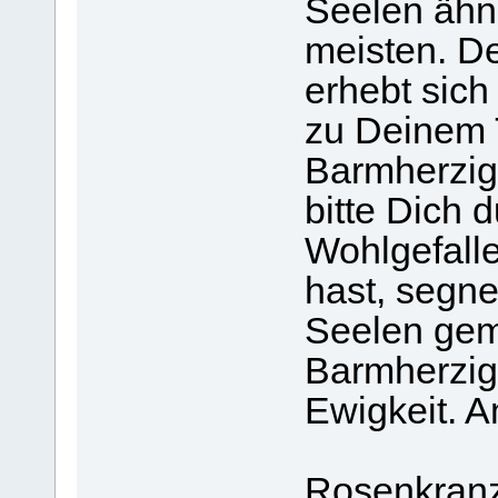
Seelen äh
meisten. D
erhebt sich
zu Deinem 
Barmherzigk
bitte Dich 
Wohlgefall
hast, segne
Seelen ge
Barmherzigk
Ewigkeit. 
Rosenkranz