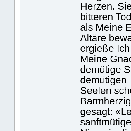
Herzen. Si
bitteren To
als Meine E
Altäre bew
ergieße Ic
Meine Gnad
demütige S
demütigen
Seelen sch
Barmherzigs
gesagt: «Le
sanftmütig