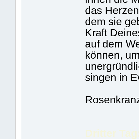
das Herzen
dem sie geb
Kraft Deine
auf dem We
können, u
unergründl
singen in E
Rosenkranz
Dritter Tag