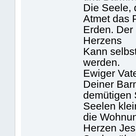
Die Seele, d
Atmet das P
Erden. Der 
Herzens
Kann selbs
werden.
Ewiger Vat
Deiner Barm
demütigen 
Seelen klein
die Wohnun
Herzen Je