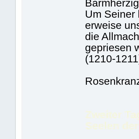
Barmherzig
Um Seiner b
erweise un
die Allmach
gepriesen w
(1210-1211
Rosenkranz
Zweiter Ta
Seelen der