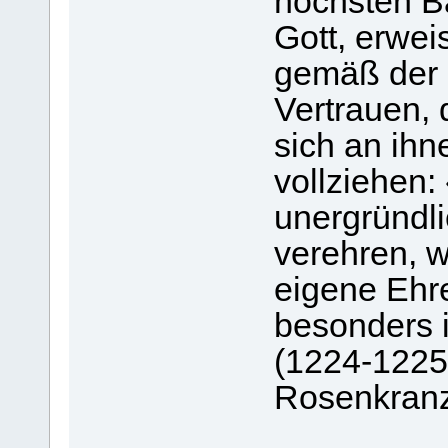
höchsten Ba
Gott, erwei
gemäß der 
Vertrauen, 
sich an ihn
vollziehen:
unergründl
verehren, w
eigene Ehre
besonders 
(1224-1225
Rosenkranz