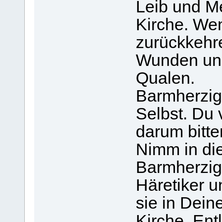
Leib und Me
Kirche. Wen
zurückkehr
Wunden und
Qualen.
Barmherzigs
Selbst. Du 
darum bitte
Nimm in di
Barmherzig
Häretiker u
sie in Dein
Kirche. Ent