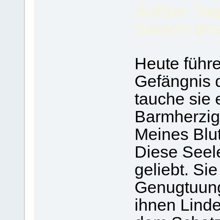
Achter Tag
Seelen de
Heute führe
Gefängnis 
tauche sie 
Barmherzig
Meines Blut
Diese Seel
geliebt. Si
Genugtuung.
ihnen Lind