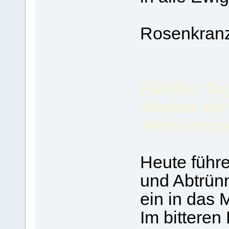
Rosenkranz
Fünfter Ta
Seelen der
Abtrünnig
Heute führe
und Abtrünn
ein in das 
Im bitteren