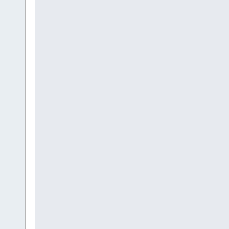
                 