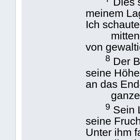
Dies s
meinem Lag
Ich schaut
mitten au
von gewalt
8
Der B
seine Höhe
an das End
ganzen Er
9
Sein 
seine Frucht
Unter ihm 