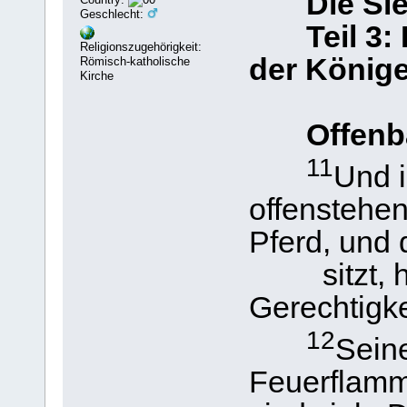
Die Si
Geschlecht:
Teil 3
Religionszugehörigkeit:
der König
Römisch-katholische
Kirche
Offenb
11
Und 
offenstehen
Pferd, und 
sitzt, hei
Gerechtigke
12
Sein
Feuerflamm