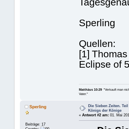
Tagesgena
Sperling
Quellen:
[1] Thomas
Eclipse of
Matthäus 10:29
"Verkauft man nich
Vater."
Die Sieben Zeiten. Tei
Sperling
Königs der Könige
«
Antwort #2 am:
01. Mai 201
Beiträge: 17
Country: