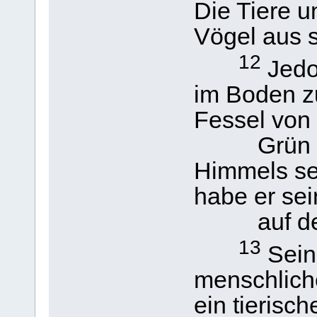
Die Tiere un
Vögel aus 
12
Jedo
im Boden zu
Fessel von
Grün des
Himmels sei
habe er sei
auf dem
13
Sein 
menschliche
ein tierisch