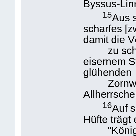
Byssus-Lin
15
Aus 
scharfes [
damit die V
zu schlage
eisernem Sta
glühenden
Zornwein
Allherrsche
16
Auf 
Hüfte trägt
"König de