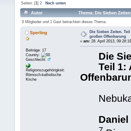
Seiten: [
1
]
2
Nach unten
Autor
Thema: Die Sieben Zeiten
mal)
0 Mitglieder und 1 Gast betrachten dieses Thema.
Die Sieben Zeiten. Tei
Sperling
großen Offenbarung
«
am:
28. April 2013, 09:28:1
Beiträge: 17
Die Si
Country:
Geschlecht:
Teil 1
Religionszugehörigkeit:
Offenbaru
Römisch-katholische
Kirche
Nebukadn
Daniel
7