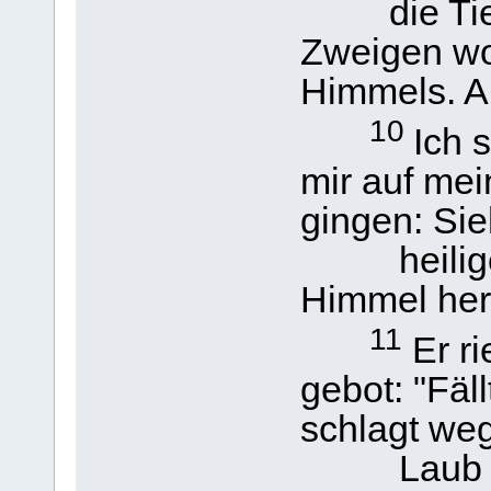
die Tiere
Zweigen wo
Himmels. Al
10
Ich 
mir auf me
gingen: Sie
heiliger 
Himmel her
11
Er ri
gebot: "Fäl
schlagt weg,
Laub ab, 