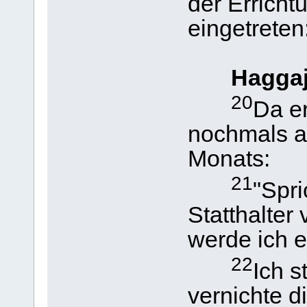
der Erricht
eingetreten
Haggaj
20
Da e
nochmals a
Monats:
21
"Spr
Statthalter
werde ich e
22
Ich s
vernichte d