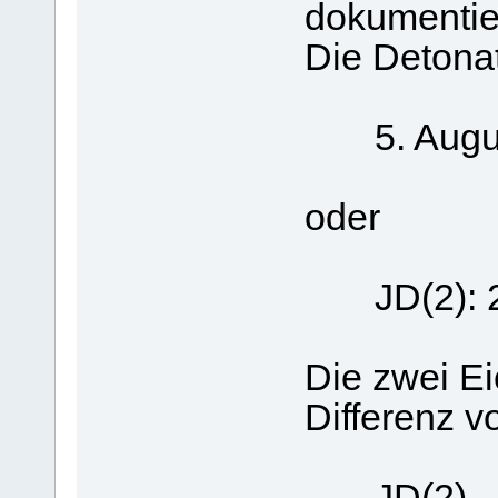
dokumentier
Die Detonat
5. August
oder
JD(2): 2
Die zwei E
Differenz v
JD(2) - J