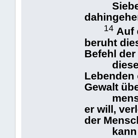
Siebe
dahingehe
14
Auf 
beruht die
Befehl der
diese Au
Lebenden 
Gewalt üb
menschl
er will, ve
der Mensc
kann er 