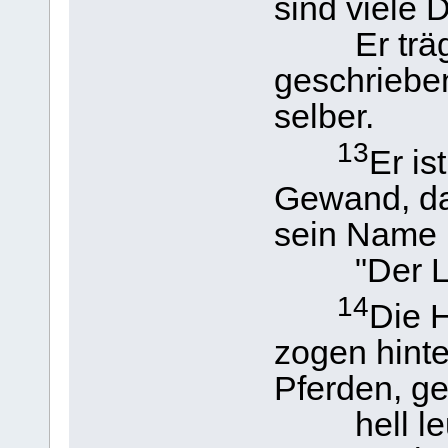
sind viele 
Er trägt
geschrieben
selber.
13
Er is
Gewand, das
sein Name 
"Der Logo
14
Die 
zogen hinte
Pferden, ge
hell leuc