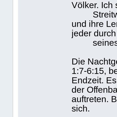
Völker. Ich 
Streitwag
und ihre Le
jeder durc
seines B
Die Nachtg
1:7-6:15, b
Endzeit. Es
der Offenb
auftreten.
sich.