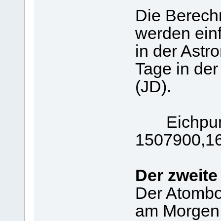
Die Berech
werden ein
in der Astr
Tage in de
(JD).
Eichpunkt
1507900,1
Der zweite
Der Atombo
am Morgen d