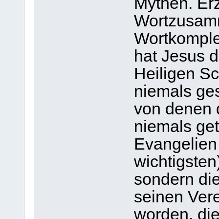
Mythen. Er
Wortzusam
Wortkomple
hat Jesus d
Heiligen Sc
niemals ges
von denen 
niemals get
Evangelien
wichtigste
sondern di
seinen Ver
worden, die