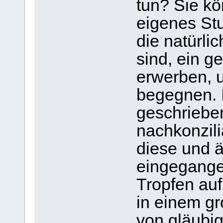
tun? Sie k
eigenes St
die natürli
sind, ein 
erwerben, 
begegnen. 
geschrieben
nachkonzili
diese und 
eingegangen
Tropfen au
in einem g
von gläubi