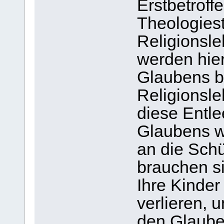
Erstbetroff
Theologiest
Religionsle
werden hier
Glaubens b
Religionsle
diese Entle
Glaubens we
an die Schü
brauchen s
Ihre Kinder
verlieren, 
den Glauben