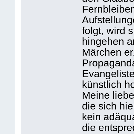
Fernbleibe
Aufstellun
folgt, wird 
hingehen an
Märchen er
Propaganda
Evangelist
künstlich h
Meine liebe
die sich hi
kein adäqua
die entspr