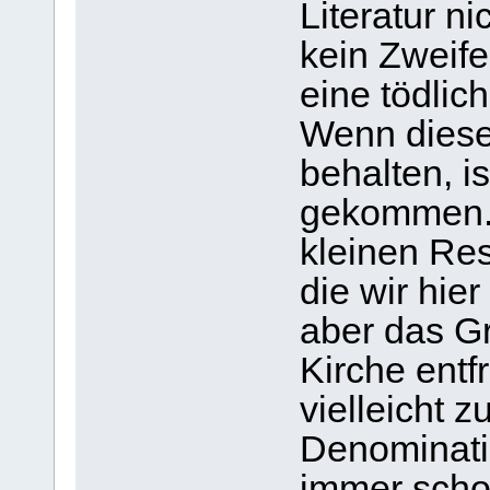
Literatur ni
kein Zweifel
eine tödlic
Wenn diese 
behalten, i
gekommen. N
kleinen Res
die wir hie
aber das Gr
Kirche ent
vielleicht z
Denominati
immer schon