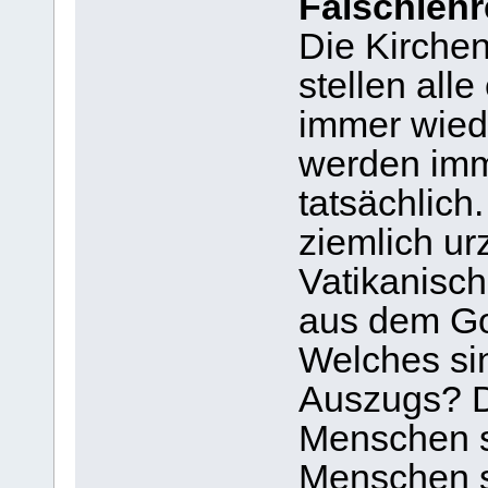
Falschlehr
Die Kirche
stellen alle
immer wiede
werden imme
tatsächlich
ziemlich urz
Vatikanisch
aus dem Go
Welches si
Auszugs? D
Menschen s
Menschen s