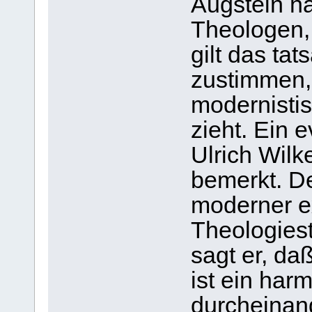
Augstein ha
Theologen, 
gilt das tat
zustimmen,
modernisti
zieht. Ein 
Ulrich Wilk
bemerkt. De
moderner ex
Theologiest
sagt er, daß
ist ein har
durcheinand