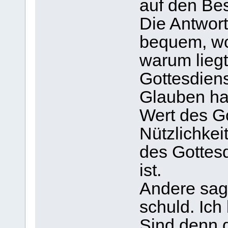
auf den Be
Die Antwort
bequem, wo
warum lieg
Gottesdien
Glauben hat
Wert des Go
Nützlichkei
des Gottes
ist.
Andere sag
schuld. Ich
Sind denn d