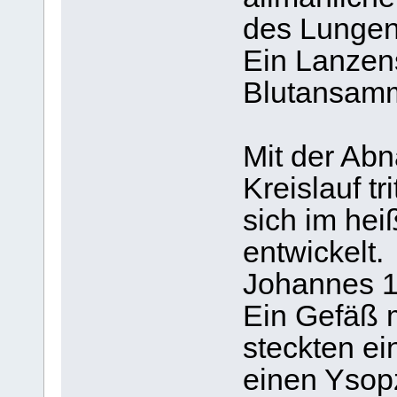
des Lunge
Ein Lanzen
Blutansamm
Mit der Ab
Kreislauf tr
sich im he
entwickelt.
Johannes 19
Ein Gefäß m
steckten e
einen Ysopz