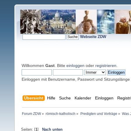
Webseite ZDW
Willkommen
Gast
. Bitte
einloggen
oder
registrieren
.
Einloggen mit Benutzername, Passwort und Sitzungslänge
Übersicht
Hilfe
Suche
Kalender
Einloggen
Registr
Forum ZDW
»
römisch-katholisch
»
Predigten und Vorträge
»
Was J
Seiten: [
1
]
Nach unten