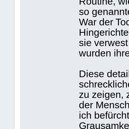
Routine, wi
so genannt
War der Tod
Hingerichte
sie verwes
wurden ihr
Diese detai
schrecklich
zu zeigen,
der Mensch
ich befürch
Grausamkei