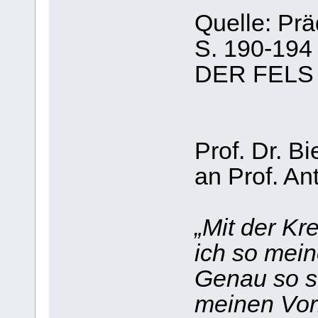
Quelle: Pr
S. 190-194
DER FELS 
Prof. Dr. B
an Prof. An
„Mit der K
ich so mei
Genau so st
meinen Vor