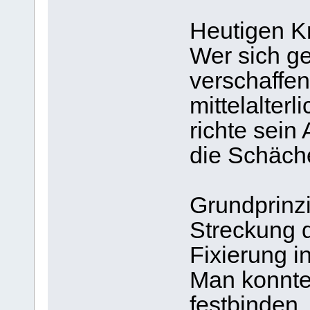
Heutigen Kr
Wer sich g
verschaffe
mittelalter
richte sei
die Schäch
Grundprinzi
Streckung 
Fixierung i
Man konnte
festbinden,