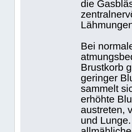
die Gasbläs
zentralnerv
Lähmungen
Bei normale
atmungsbed
Brustkorb g
geringer Bl
sammelt sic
erhöhte Blu
austreten, 
und Lunge.
allmähliche