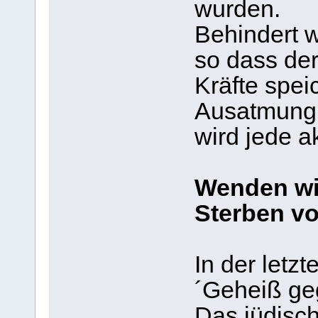
wurden.
Behindert w
so dass der
Kräfte spei
Ausatmung 
wird jede a
Wenden wi
Sterben vo
In der letz
´Geheiß geg
Das jüdisch