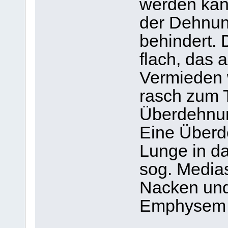
werden kan
der Dehnun
behindert. 
flach, das 
Vermieden 
rasch zum 
Überdehnu
Eine Überde
Lunge in d
sog. Medias
Nacken und 
Emphysem e