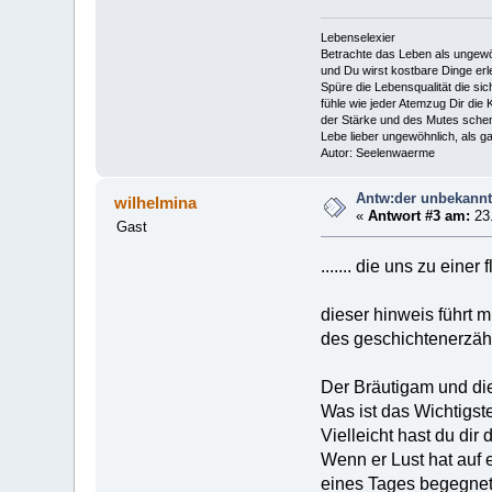
Lebenselexier
Betrachte das Leben als ungewö
und Du wirst kostbare Dinge erl
Spüre die Lebensqualität die sich
fühle wie jeder Atemzug Dir die K
der Stärke und des Mutes schen
Lebe lieber ungewöhnlich, als ga
Autor: Seelenwaerme
Antw:der unbekannt
wilhelmina
«
Antwort #3 am:
23.
Gast
....... die uns zu eine
dieser hinweis führt 
des geschichtenerzähler
Der Bräutigam und di
Was ist das Wichtigste
Vielleicht hast du dir 
Wenn er Lust hat auf e
eines Tages begegnet 