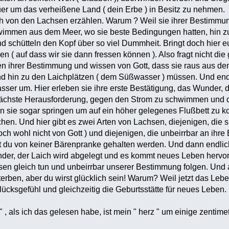
er um das verheißene Land ( dein Erbe ) in Besitz zu nehmen.
h von den Lachsen erzählen. Warum ? Weil sie ihrer Bestimmung
immen aus dem Meer, wo sie beste Bedingungen hatten, hin z
nd schütteln den Kopf über so viel Dummheit. Bringt doch hier 
n ( auf dass wir sie dann fressen können ). Also fragt nicht di
en ihrer Bestimmung und wissen von Gott, dass sie raus aus d
nd hin zu den Laichplätzen ( dem Süßwasser ) müssen. Und end
sser um. Hier erleben sie ihre erste Bestätigung, das Wunder,
 nächste Herausforderung, gegen den Strom zu schwimmen und
en sie sogar springen um auf ein höher gelegenes Flußbett zu 
hen. Und hier gibt es zwei Arten von Lachsen, diejenigen, die 
ch wohl nicht von Gott ) und diejenigen, die unbeirrbar an ihr
t du von keiner Bärenpranke gehalten werden. Und dann endlic
nder, der Laich wird abgelegt und es kommt neues Leben hervor u
en gleich tun und unbeirrbar unserer Bestimmung folgen. Und an
erben, aber du wirst glücklich sein! Warum? Weil jetzt das Le
lücksgefühl und gleichzeitig die Geburtsstätte für neues Leben.
h " , als ich das gelesen habe, ist mein " herz " um einige zentime