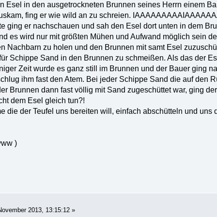
in Esel in den ausgetrockneten Brunnen seines Herrn einem Ba
 rauskam, fing er wie wild an zu schreien. IAAAAAAAAAIAAAAA
te ging er nachschauen und sah den Esel dort unten in dem Brun
 und es wird nur mit größten Mühen und Aufwand möglich sein d
en Nachbarn zu holen und den Brunnen mit samt Esel zuzuschüt
für Schippe Sand in den Brunnen zu schmeißen. Als das der Ese
iger Zeit wurde es ganz still im Brunnen und der Bauer ging n
chlug ihm fast den Atem. Bei jeder Schippe Sand die auf den Rü
s der Brunnen dann fast völlig mit Sand zugeschüttet war, ging d
cht dem Esel gleich tun?!
 die der Teufel uns bereiten will, einfach abschütteln und uns d
 www )
November 2013, 13:15:12 »