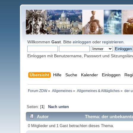
Willkommen
Gast
. Bitte
einloggen
oder
registrieren
.
Einloggen mit Benutzername, Passwort und Sitzungslä
Übersicht
Hilfe
Suche
Kalender
Einloggen
Regi
Forum ZDW
»
Allgemeines
»
Allgemeines & Alltägliches
»
der 
Seiten: [
1
]
Nach unten
Autor
Thema: der unbekannte
0 Mitglieder und 1 Gast betrachten dieses Thema.