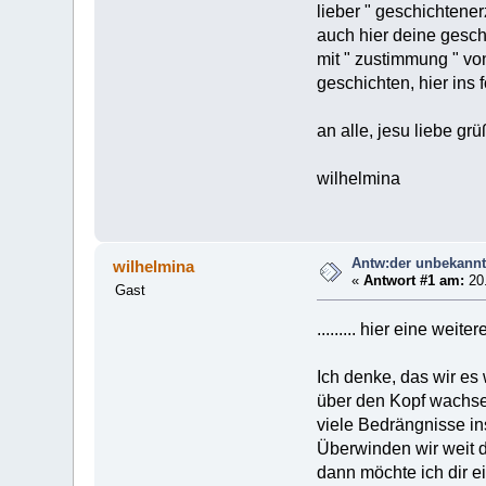
lieber " geschichtenerzä
auch hier deine geschi
mit " zustimmung " von
geschichten, hier ins 
an alle, jesu liebe gr
wilhelmina
Antw:der unbekannt
wilhelmina
«
Antwort #1 am:
20.
Gast
......... hier eine weite
Ich denke, das wir es
über den Kopf wachsen
viele Bedrängnisse in
Überwinden wir weit d
dann möchte ich dir e