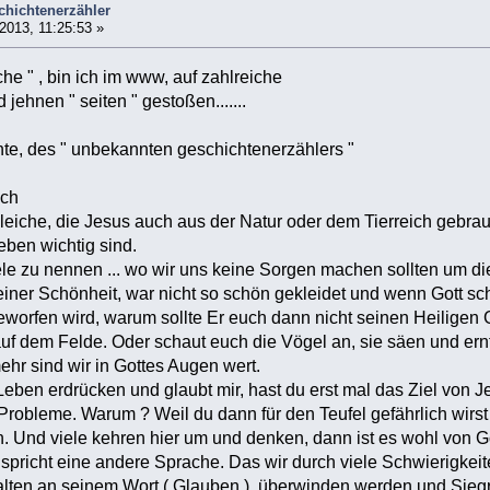
chichtenerzähler
013, 11:25:53 »
che " , bin ich im www, auf zahlreiche
 jehnen " seiten " gestoßen.......
chte, des " unbekannten geschichtenerzählers "
sch
gleiche, die Jesus auch aus der Natur oder dem Tierreich gebrau
Leben wichtig sind.
le zu nennen ... wo wir uns keine Sorgen machen sollten um die
seiner Schönheit, war nicht so schön gekleidet und wenn Gott s
worfen wird, warum sollte Er euch dann nicht seinen Heiligen G
auf dem Felde. Oder schaut euch die Vögel an, sie säen und ernt
hr sind wir in Gottes Augen wert.
eben erdrücken und glaubt mir, hast du erst mal das Ziel von J
obleme. Warum ? Weil du dann für den Teufel gefährlich wirst un
 Und viele kehren hier um und denken, dann ist es wohl von Got
spricht eine andere Sprache. Das wir durch viele Schwierigke
alten an seinem Wort ( Glauben ), überwinden werden und Sieg