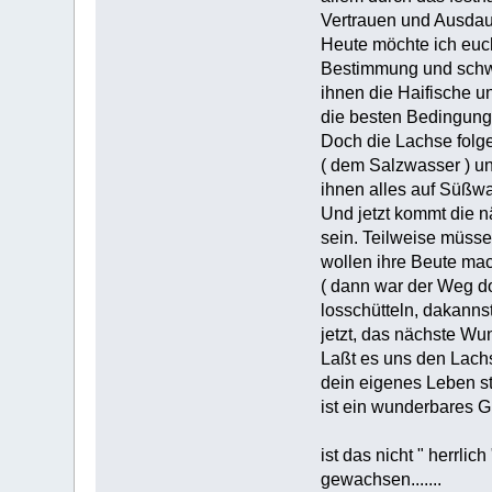
Vertrauen und Ausdau
Heute möchte ich euc
Bestimmung und schw
ihnen die Haifische u
die besten Bedingunge
Doch die Lachse folg
( dem Salzwasser ) u
ihnen alles auf Süßwa
Und jetzt kommt die
sein. Teilweise müss
wollen ihre Beute mac
( dann war der Weg do
losschütteln, dakanns
jetzt, das nächste Wu
Laßt es uns den Lachs
dein eigenes Leben st
ist ein wunderbares G
ist das nicht " herrlic
gewachsen.......