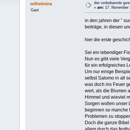
der unbekannte ges
wilhelmina
«
am:
17. November 2
Gast
in den jahren der " su
beiträge, in diesen und
hier die erste geschi
Sei ein lebendiger Fi
Nun es gibt viele Ver
für ein erfolgreiches 
Um nur einige Beispie
selbst Salomo in all 
was doch ins Feuer ge
wert, als die Blumen 
Himmel und wieviel me
Sorgen wollen unser L
beginnen so manche Pr
Problemen zu stoppen.
Doch die ganze Bibel 
allem durch das festh