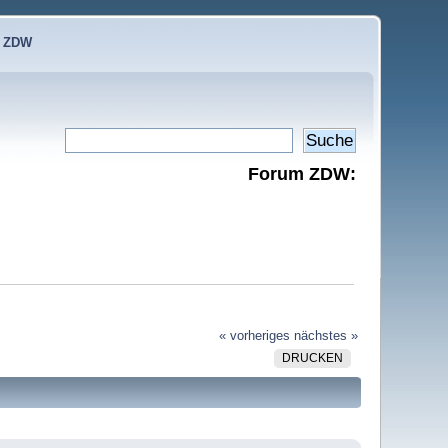
e ZDW
Forum ZDW:
« vorheriges
nächstes »
DRUCKEN