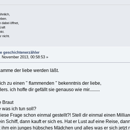
hnlich,
eben.
 dabei öffnet,
raft
kt.
r nicht.
e geschichtenerzähler
 November 2013, 00:58:53 »
r flamme der liebe werden läßt.
mich zu einen " flammenden " bekenntnis der liebe,
s. ich hoffe dir gefällt sie genauso wie mir.........
e Braut
 was ich tun soll?
diese Frage schon einmal gestellt?! Stell dir einmal einen Milliar
in Schiff, dann kauft er sich es. Hat er Lust auf eine Reise, dan
ihm ein junges hübsches Mädchen und alles was er sich jetzt 