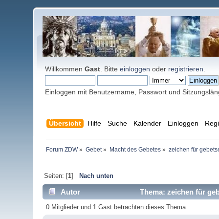
Willkommen
Gast
. Bitte
einloggen
oder
registrieren
.
Einloggen mit Benutzername, Passwort und Sitzungslä
Übersicht
Hilfe
Suche
Kalender
Einloggen
Regi
Forum ZDW
»
Gebet
»
Macht des Gebetes
»
zeichen für gebet
Seiten: [
1
]
Nach unten
Autor
Thema: zeichen für ge
0 Mitglieder und 1 Gast betrachten dieses Thema.