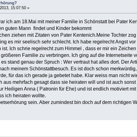
erhörung?
2013, 15:07:50 »
war ich am 18.Mai mit meiner Familie in Schönstatt bei Pater Kent
inen guten Mann findet und Kinder bekommt
hen ziehen mit Zitaten von Pater Kentenich.Meine Tochter zog e
ng es mir seelisch sehr schlecht. Ich habe regelrecht Angst vor
ist. Ich schrie regelrecht zum Himmel , dass er mir ein Zeichen
größeren Familie zu verbringen. Ich ging auf die Internetseit
es stand genau der Spruch : Wer vertraut hat alles dort. Der A
ach meinem Schönstattbesuch. Es ist doch schon merkwürdig,
, für das ich gerade ja gebetet habe. Klar weiss man nicht wie 
ch aus mehrfach gesagt dass sie heiraten will und ist auch sonst 
r Heiligen Anna ( Patronin für Ehe) und ist endlich motiviert mi
s ich heiraten wollte.
etserhörung sein. Aber zumindest bin doch auf dem richtigen 