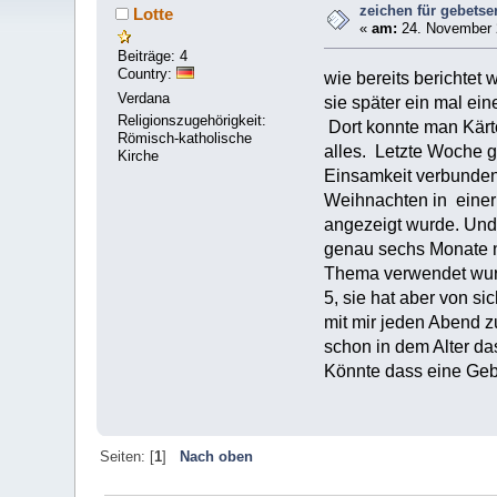
zeichen für gebets
Lotte
«
am:
24. November 
Beiträge: 4
Country:
wie bereits berichtet 
Verdana
sie später ein mal e
Religionszugehörigkeit:
Dort konnte man Kärtc
Römisch-katholische
alles. Letzte Woche gi
Kirche
Einsamkeit verbunden 
Weihnachten in einer 
angezeigt wurde. Und 
genau sechs Monate n
Thema verwendet wurde
5, sie hat aber von si
mit mir jeden Abend zu
schon in dem Alter das
Könnte dass eine Geb
Seiten: [
1
]
Nach oben