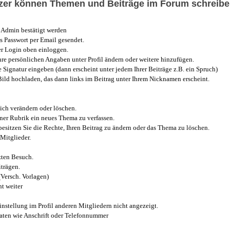
utzer können Themen und Beiträge im Forum schreibe
Admin bestätigt werden
 Passwort per Email gesendet.
r Login oben einloggen.
e persönlichen Angaben unter Profil ändern oder weitere hinzufügen.
e Signatur eingeben (dann erscheint unter jedem Ihrer Beiträge z.B. ein Spruch)
 Bild hochladen, das dann links im Beitrag unter Ihrem Nicknamen erscheint.
ich verändern oder löschen.
iner Rubrik ein neues Thema zu verfassen.
esitzen Sie die Rechte, Ihren Beitrag zu ändern oder das Thema zu löschen.
Mitglieder.
zten Besuch.
trägen.
(Versch. Vorlagen)
t weiter
instellung im Profil anderen Mitgliedern nicht angezeigt.
aten wie Anschrift oder Telefonnummer